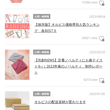
12586 view
2023/08/04
お買い物情報
【保存版】オルビス価格帯別人気ランキン
グ 各BEST５
28921 view
2023/02/20
お買い物情報
【共創NEWS】定番ノベルティにも春テイス
トを♪｜2023年春のノベルティ 制作レポー
ト
9218 view
2023/01/05
お買い物情報
オルビスの配送資材が変わります