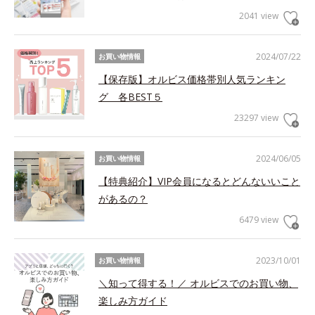
2041 view
2024/07/22
お買い物情報
【保存版】オルビス価格帯別人気ランキン
グ 各BEST５
23297 view
2024/06/05
お買い物情報
【特典紹介】VIP会員になるとどんないいこと
があるの？
6479 view
2023/10/01
お買い物情報
＼知って得する！／ オルビスでのお買い物、
楽しみ方ガイド