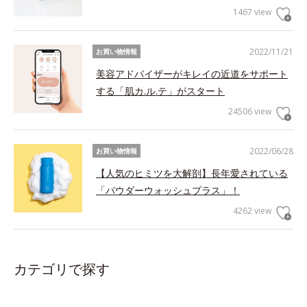
1467 view
2022/11/21
お買い物情報
美容アドバイザーがキレイの近道をサポート
する「肌カ.ル.テ」がスタート
24506 view
2022/06/28
お買い物情報
【人気のヒミツを大解剖】長年愛されている
「パウダーウォッシュプラス」！
4262 view
カテゴリで探す