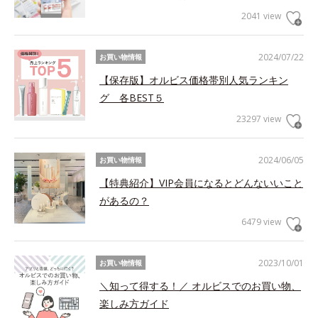
2041 view
2024/07/22
お買い物情報
【保存版】オルビス価格帯別人気ランキン
グ 各BEST５
23297 view
2024/06/05
お買い物情報
【特典紹介】VIP会員になるとどんないいこと
があるの？
6479 view
2023/10/01
お買い物情報
＼知って得する！／ オルビスでのお買い物、
楽しみ方ガイド