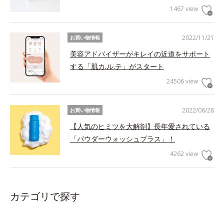
1467 view
2022/11/21
お買い物情報
美容アドバイザーがキレイの近道をサポート
する「肌カ.ル.テ」がスタート
24506 view
2022/06/28
お買い物情報
【人気のヒミツを大解剖】長年愛されている
「パウダーウォッシュプラス」！
4262 view
カテゴリで探す