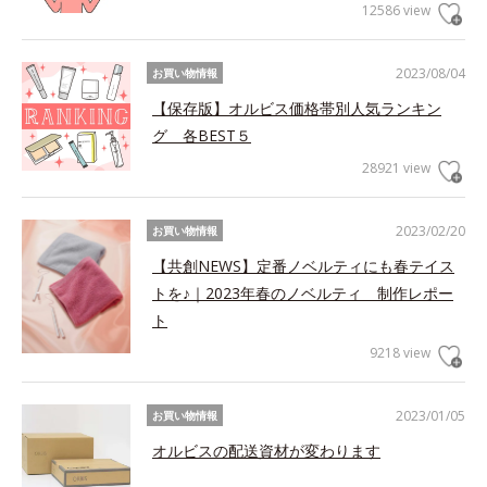
12586 view
2023/08/04
お買い物情報
【保存版】オルビス価格帯別人気ランキン
グ 各BEST５
28921 view
2023/02/20
お買い物情報
【共創NEWS】定番ノベルティにも春テイス
トを♪｜2023年春のノベルティ 制作レポー
ト
9218 view
2023/01/05
お買い物情報
オルビスの配送資材が変わります