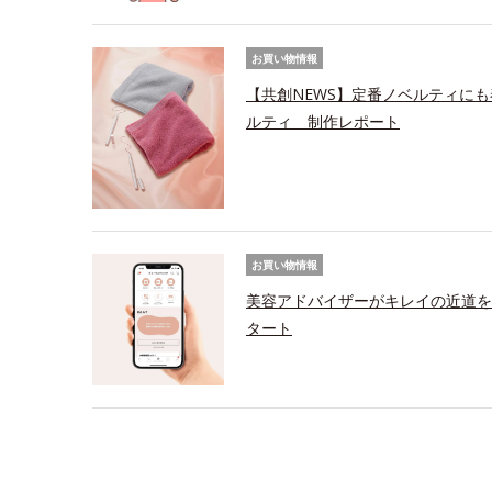
お買い物情報
【共創NEWS】定番ノベルティにも
ルティ 制作レポート
お買い物情報
美容アドバイザーがキレイの近道を
タート