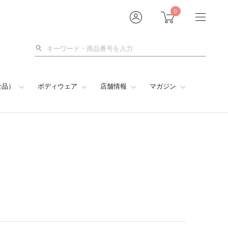
0
検
索
食品）
ボディウェア
店舗情報
マガジン