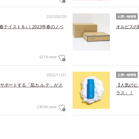
2023/02/20
お買い物情報
春テイストを♪｜2023年春のノベ
オルビスの
9218 view
2022/11/21
お買い物情報
サポートする「肌カ.ル.テ」がス
【人気のヒ
ラス」！
24506 view