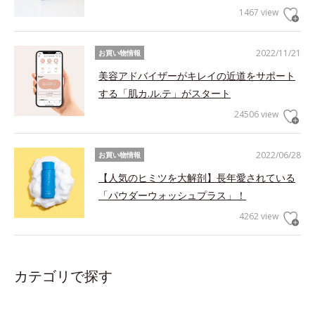
1467 view
2022/11/21
お買い物情報
美容アドバイザーがキレイの近道をサポート
する「肌カ.ル.テ」がスタート
24506 view
2022/06/28
お買い物情報
【人気のヒミツを大解剖】長年愛されている
「パウダーウォッシュプラス」！
4262 view
カテゴリで探す