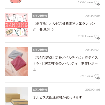
12586 view
2023/08/04
お買い物情報
【保存版】オルビス価格帯別人気ランキン
グ 各BEST５
28921 view
2023/02/20
お買い物情報
【共創NEWS】定番ノベルティにも春テイス
トを♪｜2023年春のノベルティ 制作レポー
ト
9218 view
2023/01/05
お買い物情報
オルビスの配送資材が変わります