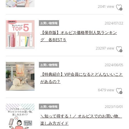
2041 view
2024/07/22
お買い物情報
【保存版】オルビス価格帯別人気ランキン
グ 各BEST５
23297 view
2024/06/05
お買い物情報
【特典紹介】VIP会員になるとどんないいこと
があるの？
6479 view
2023/10/01
お買い物情報
＼知って得する！／ オルビスでのお買い物、
楽しみ方ガイド