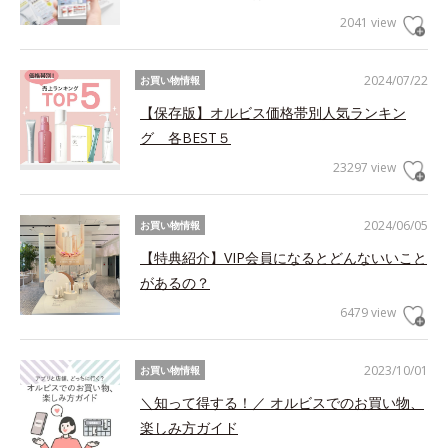
2041 view
2024/07/22
お買い物情報
【保存版】オルビス価格帯別人気ランキン
グ 各BEST５
23297 view
2024/06/05
お買い物情報
【特典紹介】VIP会員になるとどんないいこと
があるの？
6479 view
2023/10/01
お買い物情報
＼知って得する！／ オルビスでのお買い物、
楽しみ方ガイド