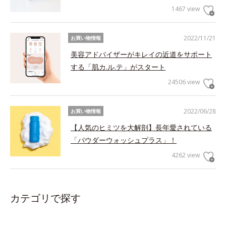
1467 view
2022/11/21
お買い物情報
美容アドバイザーがキレイの近道をサポート
する「肌カ.ル.テ」がスタート
24506 view
2022/06/28
お買い物情報
【人気のヒミツを大解剖】長年愛されている
「パウダーウォッシュプラス」！
4262 view
カテゴリで探す