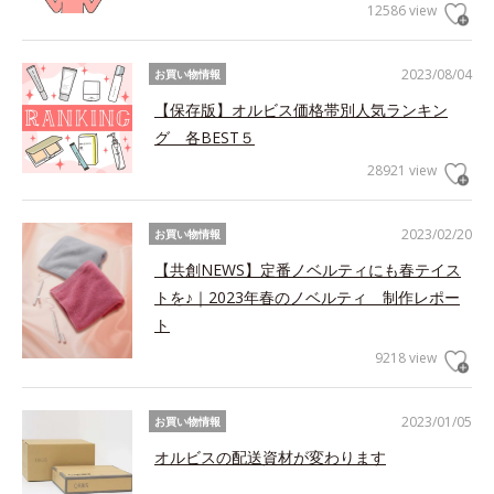
12586 view
2023/08/04
お買い物情報
【保存版】オルビス価格帯別人気ランキン
グ 各BEST５
28921 view
2023/02/20
お買い物情報
【共創NEWS】定番ノベルティにも春テイス
トを♪｜2023年春のノベルティ 制作レポー
ト
9218 view
2023/01/05
お買い物情報
オルビスの配送資材が変わります