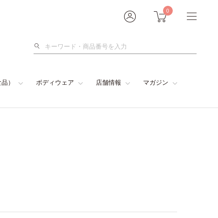
0
検
索
食品）
ボディウェア
店舗情報
マガジン