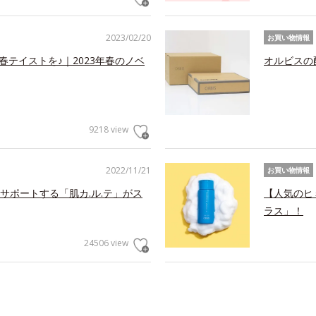
2023/02/20
お買い物情報
春テイストを♪｜2023年春のノベ
オルビスの
9218 view
2022/11/21
お買い物情報
サポートする「肌カ.ル.テ」がス
【人気のヒ
ラス」！
24506 view