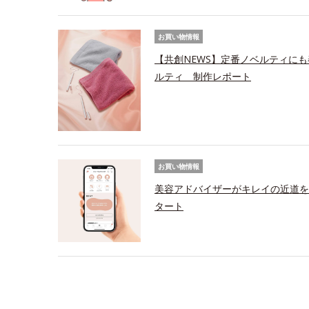
お買い物情報
【共創NEWS】定番ノベルティにも
ルティ 制作レポート
お買い物情報
美容アドバイザーがキレイの近道を
タート