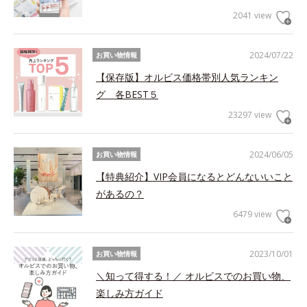
2041 view
2024/07/22
お買い物情報
【保存版】オルビス価格帯別人気ランキン
グ 各BEST５
23297 view
2024/06/05
お買い物情報
【特典紹介】VIP会員になるとどんないいこと
があるの？
6479 view
2023/10/01
お買い物情報
＼知って得する！／ オルビスでのお買い物、
楽しみ方ガイド