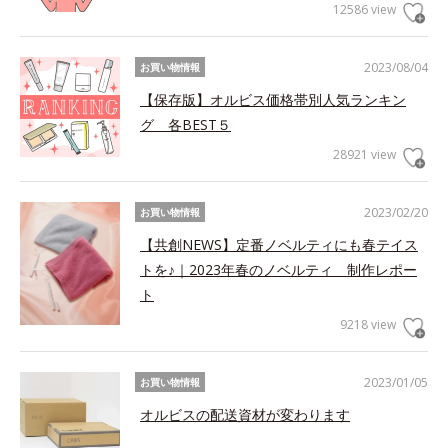
12586 view
2023/08/04
お買い物情報
【保存版】オルビス価格帯別人気ランキン
グ 各BEST５
28921 view
2023/02/20
お買い物情報
【共創NEWS】定番ノベルティにも春テイス
トを♪｜2023年春のノベルティ 制作レポー
ト
9218 view
2023/01/05
お買い物情報
オルビスの配送資材が変わります