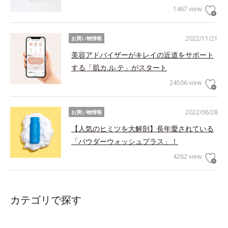
1467 view
2022/11/21
お買い物情報
美容アドバイザーがキレイの近道をサポート
する「肌カ.ル.テ」がスタート
24506 view
2022/06/28
お買い物情報
【人気のヒミツを大解剖】長年愛されている
「パウダーウォッシュプラス」！
4262 view
カテゴリで探す