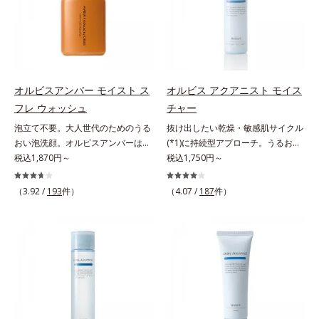
リモニウム、フェノキシエタノー
にとり、メイクとしっかりなじませ
成分がうるおいをキープ。Wの機能
が無数の毛穴に入り込み、溶けた汚
ル）*2 髪の乾燥、乾燥によるパサ
てください。3.メイクとなじんだ
でメイクをくずさずガードします。
れをパワフルに吸着してすっきり落
つき*3 毛髪にうるおい、ハリを与
ら、水またはぬるま湯でよく洗い流
さらに保湿成分配合でうるおい感が
とします。さらに浸透型ビタミンC
えること
します。4.その後、洗顔料で洗顔し
続き、エアコンなどによる乾燥も防
誘導体(*4)が汚れを取り去った毛穴
てください。各商品の詳しい情報は
ぎます。*1 トリメチルシロキシケ
を引きしめ、キメの整ったなめらか
商品ページをご覧ください。・
イ酸、ジメチコン配合＝汗や水、皮
な肌に洗い上げます。ツブツブ入り
オルビスアンバー モイスト ス
オルビス アクアニスト モイス
BEAUTY夏祭りは、こちら
脂をはじき、メイクくずれを防ぐ成
のパウダーが泡立てネットのように
フレ ウォッシュ
チャー
分*2 オリーブ葉エキス、ゴレンシ
空気を含ませるので、簡単に泡立て
泡立て不要。大人世代のためのうる
抜け出したい乾燥・敏感肌サイクル
葉エキス、加水分解ヒアルロン酸、
られます。濃密うるおい泡を洗い流
おい泡洗顔。オルビスアンバーは、
(*1)に持続型アプローチ。うるおい
異性化糖配合＝保湿成分【ご使用方
したあとは大人の肌もつっぱりにく
いつも⾃然体で美しくありたいと願
税込1,870円～
を追求した敏感肌用保湿スキンケア
税込1,750円～
法】2層タイプなので、必ず容器を
く、使うたびに毛穴の目立ちにくい
う⼤⼈世代に寄り添うブランドで
(*2)。うるおいを逃し、刺激を受け
よく振ってからお使いください。メ
肌(*5)を目指せます。性別問わずお
す。年齢印象研究に基づいた肌サイ
やすい角層の“乾燥敏感スランプ
イクの仕上げに、顔から20cm程度
使いいただけるので、ご夫婦やカッ
（3.92 /
193
件）
（4.07 /
187
件）
エンスで、複合的なお悩みにアプロ
(*3)”に悩む敏感な肌へ。創業時から
離し、目と口を閉じて、顔全体に適
プルでシェアするのもおすすめ。デ
ーチ。大人世代の肌に向き合い、手
のうるおい研究により完成した、待
量吹きかけてください。（5～6プッ
コルテやヒップなど、ボディのザラ
軽なお手入れで賢いケアを。ライフ
望の敏感肌用保湿スキンケアライン
シュが目安）ミストを塗布後、肌に
つきが気になるところにもお使いい
スタイルになじむ、若々しい印象(*)
「オルビス アクアニスト」。乾燥
触れずに乾くまでそのままお待ちく
ただけます。*1 プロテアーゼ、パ
作りのサポートをします。* 肌にハ
敏感スランプの原因にアプローチす
ださい。
パイン、リパーゼ配合＝洗浄成分*2
リを与え若々しい印象
る持続型トリプルアミノ酸(*4)を配
皮脂吸収成分*3 自社品*4 パルミチ
合。もともと体内にあるアミノ酸は
ン酸アスコルビルリン酸3Na配合＝
異物として排出されにくく、肌にと
肌を引き締め、キメを整える成分*5