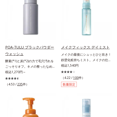
による唇の乾燥を防ぐため、一部の
らに毛髪保護成分がダメージを受け
やかな肌に導きます。*1 ポーラ化
色素に特殊コーティング処理(*4)を
ている部位に吸着して、キューティ
成独自の（Ｃ１２－２０）アルキル
施し、さらに3種のうるおい・保護
クル表面をリペア。髪の内外にアプ
グルコシド（保湿）で形成するミセ
成分(*5)も配合。しっとり感をキー
ローチして、乾燥などの外的刺激か
ルから、汚れをはね返す水の膜をつ
プし、ぷるんとした唇に。さっとひ
ら守り抜き、ダメージ(*2)を立て直
くる技術が日本初（2024年12月時
と塗りするだけで、くすみやすい大
し(*3)ます。お風呂でシャンプー後
点、J－GLOBALによる自社調べ）
人の肌に血色感を与え、唇を自然に
に適量を髪になじませ、置き時間は
*2 オルビス内でかつてないオイル
美しく彩る色設計です。*1 メイク
0秒。なじませてすぐに洗い流す手
クレンジングのこと*3 ポーラ化成
効果による*2 水添ポリイソブテン
軽さで、毛先までするんっとまとま
独自の（Ｃ１２－２０）アルキルグ
POA-TULU ブラックパウダー
メイクフィックス デイミスト
*3 色みのこと*4 トリエトキシカプ
る、まるでサロン帰りのようなうる
ルコシド（保湿）で形成するミセル
ウォッシュ
メイクの最後にシュッとひと吹き！
リリルシラン配合＝保湿成分*5 ス
おうツヤ髪を叶えます。*1 毛髪補
*4 炭酸ジカプリリル*5 乾燥や汚れ
鉄壁化粧持ちミスト。メイクの仕上
酵素(*1)と炭(*2)の力で毛穴汚れを
クワラン、ヒアルロン酸Na、加水
修成分（イソステアリン酸、イソス
による*6 キメの乱れによる＜使用
げにシュッとひと吹き。肌とメイク
税込1,540円
ごっそりオフ。キメの整ったなめら
分解コラーゲン
テアロイル加水分解コラーゲン、イ
量目安＞適量＜使用ステップ＞オル
の密着感をピタッと高め、メイクく
か肌へ。酵素(*1)と炭(*2)の力で毛
税込1,270円～
ソステアロイル加水分解シルク、ス
ビス ザ クレンジング オイル ⇒
ずれを防ぎ、化粧持ちをアップさせ
穴汚れをしっかり落とす、パウダー
（4.22 /
100
件）
フィンゴ糖脂質、トコフェロール、
洗顔料 ⇒ 化粧水 ⇒ 保湿液
るミストタイプの化粧水です。くず
タイプの酵素洗顔料です。皮脂やた
（4.53 /
235
件）
グリセリン、糖脂質、BG、イソス
※W洗顔が必要です＜使用方法＞1.
数量限定
れ防止成分(*1)を含む層と美容成分
んぱく質と汚れが溜まって角栓にな
テアリン酸、イソステアロイル加水
適量（2プッシュ程度）をとり、手
(*2)を含む水層の2層タイプ。よく
ると、毛穴に詰まって毛穴の開き＆
分解コラーゲン、イソステアロイル
のひら全体にさっと広げます。2.肌
振って混ぜると、美容成分がくずれ
目立ちの原因に。普段の洗顔(*3)で
加水分解シルク、スフィンゴ糖脂
の上で軽くらせんを描くように、メ
防止成分を包み込み、メイクの上に
は落としにくい汚れは、酵素洗顔料
質、トコフェロール、グリセリン、
イクとよくなじませます。※落ちに
ピタッと密着。くずれ防止成分が
で落としましょう。3種の酵素がた
ヒアルロン酸ヒドロキシプロピルト
くいメイクを落とす際は、乾いた手
汗・水・皮脂をはじきながら、美容
んぱく質や皮脂を溶かして分解。炭