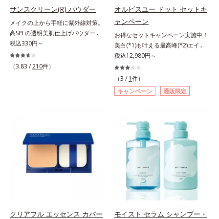
指します。無油分・無着色・無香
指します。無油分・無着色・無香
サンスクリーン(R) パウダー
オルビスユー ドット セットキ
高保湿タイプ（普通肌～超乾性肌）
料・アルコールフリー・界面活性剤
料・アルコールフリー・パラベンフ
ャンペーン
メイクの上から手軽に紫外線対策。
不使用(*5)・パラベンフリー、6つ
リーで、徹底的に肌に寄り添いま
高SPFの透明美肌仕上げパウダー。
お得なセットキャンペーン実施中！
のフリー処方で徹底的に肌に寄り添
す。*1 乾燥と敏感をくり返すこと
メイクの上から手を汚さずに紫外線
税込330円～
美白(*1)も叶える最高峰(*2)エイジ
います。*1 乾燥と敏感をくり返す
*2 敏感肌対象連用テスト済（すべ
対策ができるUVカットパウダーで
ングケア(*3)。ハリも透明感(*4)も
税込12,980円～
こと*2 敏感肌対象連用テスト済
ての方のお肌に合うということでは
す。“素肌のようななめらかな軽
結果主義。年齢サイン(*5)の因子に
（3.83 /
210
件）
（すべての方のお肌に合うというこ
ありません）*3 乾燥して敏感に感
さ”と“高いUVカット効果”の両立を
着目した肌科学エイジングケア(*3)
とではありません）*3 乾燥して敏
じやすい状態のこと*4 発酵アミノ
（3 /
1
件）
叶えました。持ち運びしやすいプレ
シリーズ。オルビスユー ドットシ
感に感じやすい状態のこと*4 発酵
酸（ポリグルタミン酸）配合＝乾燥
キャンペーン
通販限定
ストタイプ。外出先でも、メイクの
リーズは、年齢による肌悩み一つ一
アミノ酸（ポリグルタミン酸）配合
を防ぎ、うるおいに満ちた肌へ導く
上からササッとUVカットとお直し
つを対処するのではなく、肌で起き
＝乾燥を防ぎ、うるおいに満ちた肌
保湿成分、植物由来アミノ酸（エル
が同時にできるお役立ちアイテムで
ていることの根本原因に着目。加齢
へ導く保湿成分、植物由来アミノ酸
ゴチオネイン）配合＝肌を整え、す
す。毛穴や色ムラをカバーしながら
とともに現れる年齢サイン(*5)につ
（エルゴチオネイン）配合＝肌を整
こやかに保つ保湿成分、微生物由来
も、素肌のような透明美肌を叶える
いて研究を進めたところ、弾力感の
え、すこやかに保つ保湿成分、微生
アミノ酸（エクトイン）配合＝乱れ
秘密は「スムースヴェールパウダー
ない状態である「ハリのなさ」や、
物由来アミノ酸（エクトイン）配合
た角層にうるおいを与え、肌荒れを
(*1)」にあります。7種の球状粉体
くすみ(*6)などが現れている状態で
＝乱れた角層にうるおいを与え、肌
防ぐ保湿成分
(*2)が凹凸を埋めて、肌に薄いヴェ
ある「透明感のなさ」が現れること
荒れを防ぐ保湿成分*5 ウォッシュ
ールをかけるようにカバー。さらに
で大人の肌印象に大きな影響を与え
を除くLM＝さっぱり高保湿タイプ
板状粉体が光を反射して、すっぴん
ていることが分かりました。そこで
（脂性肌～普通肌）RM＝しっとり
肌のようなナチュラルなツヤ感を演
オルビスユー ドットシリーズは美
高保湿タイプ（普通肌～超乾性肌）
出します。また、皮脂を吸着する
容成分(*7)として「G.D.F.アクティ
クリアフル エッセンス カバー
モイスト セラム シャンプー・
「あぶらとりパウダー(*3)」を配合