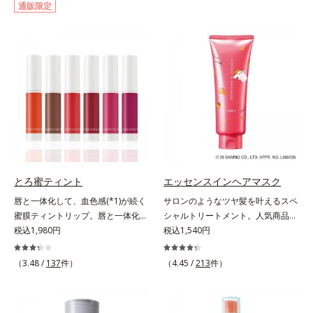
通販限定
イクはもちろん毛穴悩みも取り去
ー。ふんわり軽いつけごこちながら
り、一瞬で気持ちのいい素肌へ。ス
美肌質感を叶えます。さらに花粉や
キンケア0番目に、かつてないクレ
ちり・ホコリ、紫外線などの外的刺
ンジング(*2)をご用意しました。ポ
激から肌をガードします。スキンケ
ーラ化成は独自の先端研究により、
ア後にこれひとつでライトメイク効
ナノバブルよりも小さい超微粒子
果。クレンジング不要で、紫外線吸
(*3)をクレンジングに搭載すること
収剤やグリセリン、パラベンもフリ
に成功。毛穴よりはるかに小さい超
ー処方。肌を休ませたい日、リモー
微粒子とオイルが肌と汚れの間に入
トワークの時、近所へちょこっとお
り込み、小さくばらけて肌表面にう
出かけする時など、しっかりメイク
るおいベールを形成。これにより、
は負担に感じる日におすすめです。
洗い流した瞬間に汚れが肌に再付着
とろ蜜ティント
エッセンスインヘアマスク
することを防止し、細かい毛穴汚れ
唇と一体化して、血色感(*1)が続く
サロンのようなツヤ髪を叶えるスペ
をごっそりするん！角栓溶解オイル
蜜膜ティントリップ。唇と一体化し
シャルトリートメント。人気商品
(*4)が詰まりや黒ずみも溶かして、
て色落ちしにくいティント処方とう
税込1,980円
「エッセンスインヘアミルク」と同
税込1,540円
毛穴の目立ちにくいすべすべ肌に洗
るおいを両立した、ティントリップ
じシリーズの、お風呂で美しいツヤ
い上げます。大人肌のためのくすみ
です。色が長時間唇に密着するオイ
髪を叶えるスペシャルヘアマスクで
(*5)を晴らすアプローチによって圧
（3.48 /
137
件）
（4.45 /
213
件）
ル(*2)配合だから色落ちしにくく、
す。シャンプー後のまっさらな髪の
巻の洗浄力と保湿力を叶え、毛穴目
果物の蜜を凝縮したような(*3)みず
内部の通り道を押し広げて、毛髪補
立ち(*6)や乾燥によるくすみをケア
みずしい発色が続きます。また色素
修成分(*1)が髪の内部まで浸透。さ
し、毎日のメイクが楽しくなる晴れ