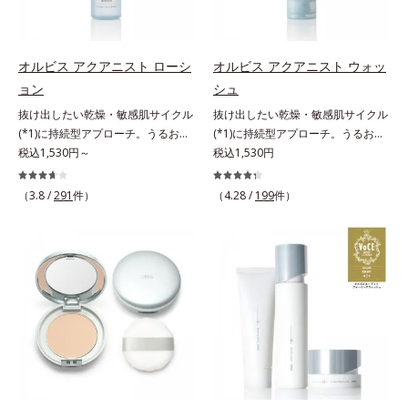
どまってうるおいを蓄えてくれま
皮脂・汚れの除去による
す。刺激を受けやすくなった角層を
うるおいで満たし、脱・敏感肌を目
指します。無油分・無着色・無香
オルビス アクアニスト ローシ
オルビス アクアニスト ウォッ
料・アルコールフリー・界面活性剤
ョン
シュ
不使用(*5)・パラベンフリー、6つ
抜け出したい乾燥・敏感肌サイクル
抜け出したい乾燥・敏感肌サイクル
のフリー処方で徹底的に肌に寄り添
(*1)に持続型アプローチ。うるおい
(*1)に持続型アプローチ。うるおい
います。*1 乾燥と敏感をくり返す
を追求した敏感肌用保湿スキンケア
税込1,530円～
を追求した敏感肌用保湿スキンケア
税込1,530円
こと*2 敏感肌対象連用テスト済
(*2)。うるおいを逃し、刺激を受け
(*2)。うるおいを逃し、刺激を受け
（すべての方のお肌に合うというこ
やすい角層の“乾燥敏感スランプ
やすい角層の“乾燥敏感スランプ
（3.8 /
291
件）
とではありません）*3 乾燥して敏
（4.28 /
199
件）
(*3)”に悩む敏感な肌へ。創業時から
(*3)”に悩む敏感な肌へ。創業時から
感に感じやすい状態のこと*4 発酵
のうるおい研究により完成した、待
のうるおい研究により完成した、待
アミノ酸（ポリグルタミン酸）配合
望の敏感肌用保湿スキンケアライン
望の敏感肌用保湿スキンケアライン
＝乾燥を防ぎ、うるおいに満ちた肌
「オルビス アクアニスト」。乾燥
「オルビス アクアニスト」。乾燥
へ導く保湿成分、植物由来アミノ酸
敏感スランプの原因にアプローチす
敏感スランプの原因にアプローチす
（エルゴチオネイン）配合＝肌を整
る持続型トリプルアミノ酸(*4)を配
る持続型トリプルアミノ酸(*4)を配
え、すこやかに保つ保湿成分、微生
合。もともと体内にあるアミノ酸は
合。もともと体内にあるアミノ酸は
物由来アミノ酸（エクトイン）配合
異物として排出されにくく、肌にと
異物として排出されにくく、肌にと
＝乱れた角層にうるおいを与え、肌
どまってうるおいを蓄えてくれま
どまってうるおいを蓄えてくれま
荒れを防ぐ保湿成分*5 ウォッシュ
す。刺激を受けやすくなった角層を
す。刺激を受けやすくなった角層を
を除くLM＝さっぱり高保湿タイプ
うるおいで満たし、脱・敏感肌を目
うるおいで満たし、脱・敏感肌を目
（脂性肌～普通肌）RM＝しっとり