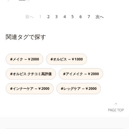
なラインも自由自在。難しいテクニ
みには、スカルプ リファイニング
角層肥厚や乾燥などによる*2 汚れ
ックなしで、目元に自然な陰影をプ
シリーズを！髪と地肌をエイジング
を除去することで健やかな肌を保
ラスできます。アイラインを描いた
ケア(*1)する、オルビスの頭皮ケア
ち、うるおいを保つことで肌を整え
前へ
1
2
3
4
5
6
7
次へ
後に、後ろに付いているチップでま
シリーズです。地肌と髪をすこやか
ること*3 加水分解コンキオリン*4
つ毛の間を埋めるようにぼかせば、
に保つ「3Dプロテクト成分(*2)」
ヒアルロン酸Na
ぱっちりと際立つナチュラルな目元
と、うるおったツヤ髪に導く「ブレ
関連タグで探す
が完成します。汗や涙、皮脂にも強
ンドボタニカルエキス(*2)」を配
く、美しい仕上がりを長時間キー
合。艶やかな、ふんわりボリューム
プ。目元ケア成分(*)で目元の負担も
美髪へ導きます。翌朝の手ぐしで納
軽減します。※中身を取り替えられ
得できる、褒められ髪をご体感くだ
#メイク ～￥2000
#オルビス ～￥1000
るリフィルをご用意しています。*
さい。*1 年齢に応じたお手入れの
パンテノール配合＝保湿成分
こと *2 保湿成分
#オルビス クチコミ高評価
#アイメイク ～￥2000
#インナーケア ～￥2000
#レッグケア ～￥2000