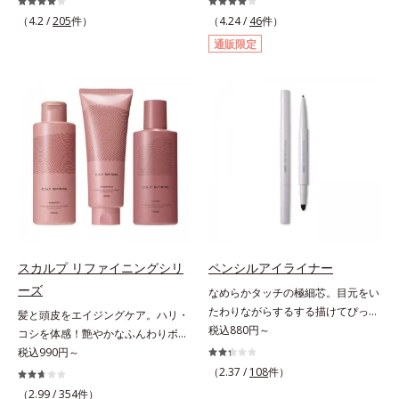
外線、大気中の微粒子汚れなどの外
る透明感のある肌*2 男性の顔画像
輝くような素肌へ整える(*2)スペシ
ズ」のオールインワンサプリメント
的ダメージから肌表面をガードしま
（4.2 /
205
件）
を用いた印象評価において、基準画
（4.24 /
46
件）
ャル洗顔料です。いつもの洗顔料の
です。ビタミンB1とB2を配合。ビ
す。【カバー効果】保湿性凹凸カバ
像に対して、頬全体に輝度分布がな
通販限定
代わりに、10秒ほどくるくるとなじ
タミンB6とビタミンCは、タイムリ
ー複合成分(*4)肌悩みが気になる時
だらかな光（ツヤ）があると、爽や
ませてから洗い流すだけ。ぷるんと
リース加工でじっくり時間をかけて
でも、ただ隠すだけでなく、乾きや
かさ印象が高く評価されたこと*3
したジェルが肌表面の角層をやわら
放出されます。またすこやかな美し
すい肌にうるおいを届けながら、光
2022年12月22日時点で、科学文献
かくして絡めとり、スクラブがやさ
さのために、和漢植物由来成分とセ
拡散効果で乾燥小ジワや毛穴もカバ
データベースPubMed及びGoogle
しく取り去ります。さらに注目した
ラミドをプラス。さらにストレス社
ーします。【ラスティング効果】皮
scholarにより国内化粧品業界にお
いのはクリアな肌に整えるクリアコ
会に負けないためのGABAも配合し
脂選択テカリ防止成分(*5)テカリの
いて該当文献がないことを確認（ポ
ンディショニング処方と、贅沢に配
ました。現代社会を生き抜く女性の
主成分を選択的に吸収し、うるおい
ーラ化成研究所調べ）
合された保湿成分。一瞬取り去るだ
すこやかな毎日を応援します。
はしっかり残すことでカバー力を保
けのケアに留まらず、洗うたびにく
ちます。*1 メイク効果による*2 角
すみをため込まないすこやかな肌に
層の範囲内*3 スキンプロテクト※
整え、パールエキス(*3)とヒアルロ
複合成分配合＝肌を保護し、乾燥を
ン酸(*4)がうるおって透き通るよう
防ぐ複合成分 ※ ビルベリー葉エ
スカルプ リファイニングシリ
ペンシルアイライナー
な透明感を叶えます。顔色がどんよ
キス、タベブイアインペチギノサ樹
ーズ
なめらかタッチの極細芯。目元をい
りしている、ファンデのノリがイマ
皮エキス*4 グリセリルグルコシド
たわりながらするする描けてぴった
髪と頭皮をエイジングケア。ハリ・
イチ、肌のざらつきやくすみが気に
（保湿成分）、（ジメチコン／ビニ
り密着。するする描けてぴったり密
税込880円～
コシを体感！艶やかなふんわりボリ
なる、化粧水が肌になじまな
ルジメチコン）クロスポリマー、ジ
着。なめらかタッチの極細芯アイラ
ューム美髪へ。「抜け毛が目立つ」
税込990円～
い……。こんなお悩みが気になると
メチコン（カバー成分）*5 アクリ
イナーです。繊細な目のキワにも優
「ボリュームがない」「ハリ・コシ
きに。週に1～4回、いつもの洗顔料
（2.37 /
108
件）
レーツコポリマー
しいタッチでするっと描けて、どん
がない」という年齢による3大髪悩
と置き換えてお使いください。*1
（2.99 /
354
件）