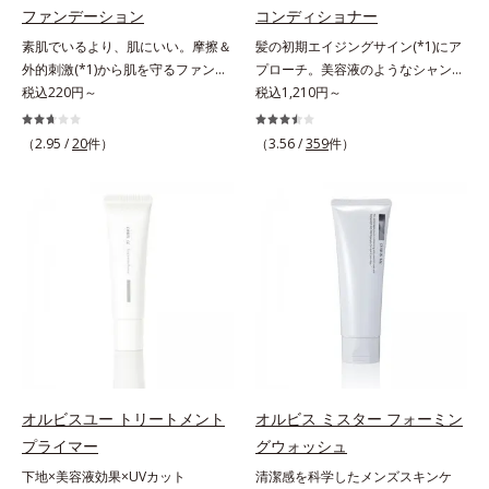
ベーター(*8)」を配合。そして、従
ファンデーション
コンディショナー
し、くずれ＆テカリを防いでサラサ
来から配合している美白有効成分
ラ肌が長時間続きます。パウダータ
素肌でいるより、肌にいい。摩擦＆
髪の初期エイジングサイン(*1)にア
「トラネキサム酸」を配合しまし
イプながら、SPF50+・PA++++。パ
外的刺激(*1)から肌を守るファンデ
プローチ。美容液のようなシャンプ
た。さらに、シリーズ共通の美容成
ウダーならではの軽いつけごこち
ーション。肌荒れやニキビがある
税込220円～
ー＆コンディショナーで触れていた
税込1,210円～
分(*7)「GLルートブースター(*9)」
で、日焼け止めが苦手な方にもおす
と、ファンデーションを塗っていい
くなるうるツヤ髪へ。「髪のうねり
を配合することで、肌のふっくら感
すめです。水や汗に強いスーパーウ
か悩むもの。とはいえ、素肌のまま
が気になる」「乾燥してパサつく」
や透明感を叶えます。美白ケアしな
（2.95 /
20
件）
（3.56 /
359
件）
ォータープルーフ(*4)だから、レジ
では紫外線など外的刺激(*1)をダイ
「なんとなくまとまらない」といっ
がら多角的なエイジングケアが叶う
ャーにも大活躍してくれます。*1
レクトに受けやすい状態です。肌荒
た髪の初期エイジングサイン(*1)に
シリーズに。3ステップで上向き
シリカ、セルロース、窒化ホウ素配
れしやすい、ニキビができやすい人
アプローチする、オルビスのモイス
(*10)のハリと透明感を。効果的な
合＝セミマット肌を叶える球状と板
こそ、肌負担が少ない低刺激設計の
トセラムシリーズ。まるでスキンケ
シナジー設計で、あなたのエイジン
状の粉体*2 シリカ6種類、セルロー
ファンデーションで守るのがベス
アアイテムのように美容液成分(*2)
グケアを応援します。*1 メラニン
ス*3 シリカ配合＝皮脂を吸着する
ト。「クリアフル エッセンス カバ
を6つも配合。保水してうるおいを
の生成を抑え、シミ・ソバカスを防
粉体*4 化粧持ち性能
ー ファンデーション」は紫外線吸
逃さない成分と、深く浸透してうる
ぐ（ウォッシュ除く）*2 オルビス
収剤不使用のうえ、敏感肌対象パッ
おいで満たす成分で、髪も地肌も贅
内スキンケアシリーズの保湿力*3
チテスト済(*2)、ノンコメドジェニ
沢にケアします。さらにうるおいを
年齢に応じたお手入れのこと*4 う
ックテスト済(*3)で、とことん肌の
行き渡らせる浸透力と、うるおいを
るおいによる*5 乾燥、ハリ・ツヤ
ことを考えた設計。さらに美容成分
キープする保水力を誇る新技術を採
のなさ*6 乾燥による*7 保湿成分*8
に包まれた水分保持力の高い粉体や
用。髪のうねりを抑え、スタイリン
ロニセラカエルレア果汁、ノバラエ
オルビスユー トリートメント
オルビス ミスター フォーミン
和漢植物由来成分をはじめとした、
グのしやすい、ずっと触れていたく
キス配合＝うるおいを与えハリと透
プライマー
グウォッシュ
肌をいたわる保湿成分をたっぷり配
なるうるツヤ髪へと導きます。ヒノ
明感に満ちた肌へ導く保湿成分*9
下地×美容液効果×UVカット
清潔感を科学したメンズスキンケ
合しました。肌にやさしいだけでな
キ、ラベンダー、ゼラニウムによる
メマツヨイグサ抽出液、スイカズラ