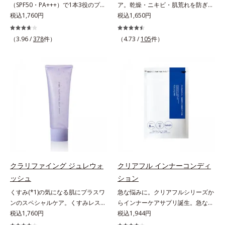
（SPF50・PA+++）で1本3役のプラ
ア。乾燥・ニキビ・肌荒れを防ぎハ
く、毛穴や凸凹、赤みをカバーし
リフレッシュアロマの香りで、バス
エキス配合＝角層のすみずみまで水
イマー。凹凸をつるんとなめらかに
税込1,760円
リ・ツヤのある、好印象な清潔透明
税込1,650円
て、自然な陶器肌を叶えます。*1
ルームがここちよいリラックス空間
分・油分を保ち、ハリ・ツヤを与え
(*1)整え、化粧ノリUPの高機能化粧
肌(*1)へ。オルビス ミスターは、男
乾燥など*2 すべての人に皮膚刺激
に。*1 うねり、パサつき*2 保湿成
る保湿成分*10 気持ちのこと各商品
下地。“塗るたび高まる、素肌の美
性の清潔感、爽やかさ、若々しさの
がおきないというわけではありませ
（3.96 /
378
件）
分
（4.73 /
105
件）
の詳しい情報は商品ページをご覧く
しさ” 肌本来の美しさを引き出す
印象を科学的に検証し、ポジティブ
ん*3 すべての人にコメド（ニキビ
ださい。・BEAUTY夏祭りは、こち
『オルビスユー』発想で、乾燥によ
な光（＝ツヤ）が男性の印象に重要
のもと）ができないというわけでは
ら
る小ジワをカバーしてハリ肌に整え
であること(*2)を業界で初めて発見
ありません。
る高機能化粧下地毛穴や小ジワの凹
(*3)。ニキビ・肌荒れ予防有効成分
凸をつるんとなめらかに(*1)。スキ
と保湿成分を新たに配合。これまで
ンケア発想の化粧下地です。保湿成
の乾燥・テカリへのケアはそのまま
分が肌全層(*2)に働きかけて、肌の
に、肌荒れ・ニキビ予防など“今”の
うるおいをグンとアップ＆リッチな
肌悩みに応え、“未来”を見据えて好
クリームのようにぴたっと密着。乾
印象の鍵となるハリ・ツヤへもアプ
燥による小ジワを目立たなく(*1)
ローチする進化を遂げました。うる
し、つるんとしたハリ肌に仕上げま
おいを逃しやすい男性肌に着目し、
す。むやみに隠すのではなくふわり
アイテム同士をなじみやすくする
クラリファイング ジュレウォ
クリアフル インナーコンディ
と光を拡散させ、メイク×スキンケ
「うるおいコネクト設計」を採用。
ッシュ
ション
アのW効果で軽やかな美肌を印象づ
8アイテム分の機能を3ステップに集
くすみ(*1)の気になる肌にプラスワ
急な悩みに。クリアフルシリーズか
けます。紫外線吸収剤フリーなのに
約し、よりシンプルなお手入れで、
ンのスペシャルケア。くすみレスの
らインナーケアサプリ誕生。急な悩
高SPF値、さらにスキンプロテクト
ハリ・ツヤのある好印象な清潔透明
輝くような素肌へ。肌表面の余分な
税込1,760円
みに。ケアに行き詰まったすべての
税込1,944円
複合成分(*3)が、ブルーライト、紫
肌(*1)へ導きます。*1 うるおいによ
角層を落として、くすみ(*1)レスな
女性に送る、「クリアフルシリー