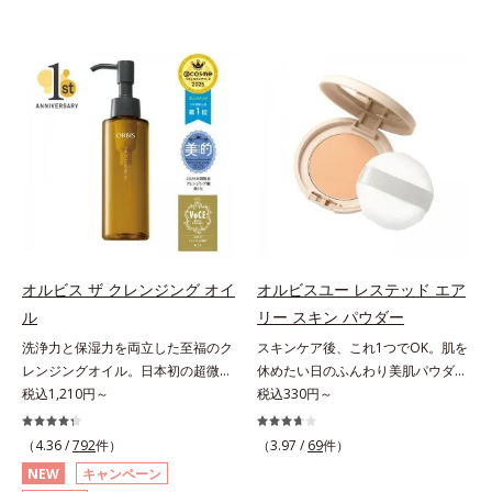
オルビス ザ クレンジング オイ
オルビスユー レステッド エア
ル
リー スキン パウダー
洗浄力と保湿力を両立した至福のク
スキンケア後、これ1つでOK。肌を
レンジングオイル。日本初の超微粒
休めたい日のふんわり美肌パウダ
子技術(*1)が毛穴奥の微細な汚れに
税込1,210円～
ー。ふんわり美肌が叶う、うるおい
税込330円～
アプローチ。圧倒的な洗浄力と毛穴
パウダーです。3色の光を操るパウ
悩みに着目したクレンジングオイル
ダーがツヤと透明感を演出。ソフト
（4.36 /
792
件）
（3.97 /
69
件）
です。日本初・超微粒子技術(*1)
フォーカス効果で肌のアラや影をぼ
NEW
キャンペーン
で、さっと塗り広げるだけで濃いメ
かし、毛穴やくすみもサラッとカバ