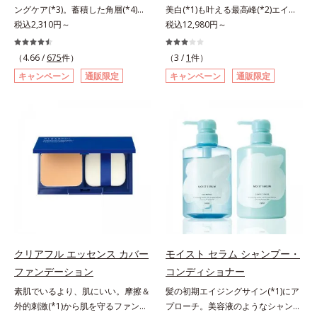
ングケア(*3)。蓄積した角層(*4)を
美白(*1)も叶える最高峰(*2)エイジ
で、手軽においしくたんぱく質を摂
ラ肌が長時間続きます。パウダータ
絡めとりくすみ(*5)を晴らす高密着
税込2,310円～
ングケア(*3)。ハリも透明感(*4)も
税込12,980円～
れます。*1 1杯分（約27g）当り。
イプながら、SPF50+・PA++++。パ
マイルドピーリング(*6)洗顔料。ハ
結果主義。年齢サイン(*5)の因子に
コラーゲン含む。*2 ビタミンB1、
ウダーならではの軽いつけごこち
リも透明感(*7)も結果主義。年齢サ
着目した肌科学エイジングケア(*3)
B2、B6、B12、ナイアシン、パン
で、日焼け止めが苦手な方にもおす
（4.66 /
675
件）
（3 /
1
件）
イン(*8)の因子に着目した肌科学エ
シリーズ。オルビスユー ドットシ
トテン酸各商品の詳しい情報は商品
すめです。水や汗に強いスーパーウ
キャンペーン
通販限定
キャンペーン
通販限定
イジングケア(*3)シリーズ。オルビ
リーズは、年齢による肌悩み一つ一
ページをご覧ください。・BEAUTY
ォータープルーフ(*4)だから、レジ
スユー ドットシリーズは、年齢に
つを対処するのではなく、肌で起き
夏祭りは、こちら
ャーにも大活躍してくれます。*1
よる肌悩み一つ一つを対処するので
ていることの根本原因に着目。加齢
シリカ、セルロース、窒化ホウ素配
はなく、肌で起きていることの根本
とともに現れる年齢サイン(*5)につ
合＝セミマット肌を叶える球状と板
原因に着目。加齢とともに現れる年
いて研究を進めたところ、弾力感の
状の粉体*2 シリカ6種類、セルロー
齢サインについて研究を進めたとこ
ない状態である「ハリのなさ」や、
ス*3 シリカ配合＝皮脂を吸着する
ろ、弾力感のない状態である「ハリ
くすみ(*6)などが現れている状態で
粉体*4 化粧持ち性能
のなさ」や、くすみ(*5)などが現れ
ある「透明感のなさ」が現れること
ている状態である「透明感のなさ」
で大人の肌印象に大きな影響を与え
が、大人の肌印象に大きな影響を与
ていることが分かりました。そこで
えていることがわかりました。そこ
オルビスユー ドットシリーズは美
でオルビスユー ドットシリーズは
容成分(*7)として「G.D.F.アクティ
クリアフル エッセンス カバー
モイスト セラム シャンプー・
美容成分(*9)として「G.D.F.アクテ
ベーター(*8)」を配合。そして、従
ファンデーション
コンディショナー
ィベーター(*10)」を配合。そし
来から配合している美白有効成分
素肌でいるより、肌にいい。摩擦＆
髪の初期エイジングサイン(*1)にア
て、従来から配合している美白(*1)
「トラネキサム酸」を配合しまし
外的刺激(*1)から肌を守るファンデ
プローチ。美容液のようなシャンプ
有効成分「トラネキサム酸」を配合
た。さらに、シリーズ共通の美容成