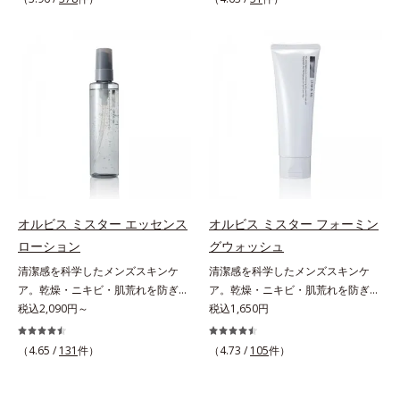
しさ” 肌本来の美しさを引き出す
印象を科学的に検証し、ポジティブ
ん*3 すべての人にコメド（ニキビ
のすみずみまで水分・油分を保ち、
ださい。・BEAUTY夏祭りは、こち
『オルビスユー』発想で、乾燥によ
な光（＝ツヤ）が男性の印象に重要
のもと）ができないというわけでは
ハリ・ツヤを与える保湿成分*12
ら
る小ジワをカバーしてハリ肌に整え
であること(*2)を業界で初めて発見
ありません。
気持ちのこと
る高機能化粧下地毛穴や小ジワの凹
(*3)。ニキビ・肌荒れ予防有効成分
凸をつるんとなめらかに(*1)。スキ
と保湿成分を新たに配合。これまで
ンケア発想の化粧下地です。保湿成
の乾燥・テカリへのケアはそのまま
分が肌全層(*2)に働きかけて、肌の
に、肌荒れ・ニキビ予防など“今”の
うるおいをグンとアップ＆リッチな
肌悩みに応え、“未来”を見据えて好
クリームのようにぴたっと密着。乾
印象の鍵となるハリ・ツヤへもアプ
燥による小ジワを目立たなく(*1)
ローチする進化を遂げました。うる
し、つるんとしたハリ肌に仕上げま
おいを逃しやすい男性肌に着目し、
す。むやみに隠すのではなくふわり
アイテム同士をなじみやすくする
オルビス ミスター エッセンス
オルビス ミスター フォーミン
と光を拡散させ、メイク×スキンケ
「うるおいコネクト設計」を採用。
ローション
グウォッシュ
アのW効果で軽やかな美肌を印象づ
8アイテム分の機能を3ステップに集
清潔感を科学したメンズスキンケ
清潔感を科学したメンズスキンケ
けます。紫外線吸収剤フリーなのに
約し、よりシンプルなお手入れで、
ア。乾燥・ニキビ・肌荒れを防ぎハ
ア。乾燥・ニキビ・肌荒れを防ぎハ
高SPF値、さらにスキンプロテクト
ハリ・ツヤのある好印象な清潔透明
リ・ツヤのある、好印象な清潔透明
税込2,090円～
リ・ツヤのある、好印象な清潔透明
税込1,650円
複合成分(*3)が、ブルーライト、紫
肌(*1)へ導きます。*1 うるおいによ
肌(*1)へ。オルビス ミスターは、男
肌(*1)へ。オルビス ミスターは、男
外線、大気中の微粒子汚れなどの外
る透明感のある肌*2 男性の顔画像
性の清潔感、爽やかさ、若々しさの
性の清潔感、爽やかさ、若々しさの
的ダメージから肌表面をガードしま
（4.65 /
131
件）
を用いた印象評価において、基準画
（4.73 /
105
件）
印象を科学的に検証し、ポジティブ
印象を科学的に検証し、ポジティブ
す。【カバー効果】保湿性凹凸カバ
像に対して、頬全体に輝度分布がな
な光（＝ツヤ）が男性の印象に重要
な光（＝ツヤ）が男性の印象に重要
ー複合成分(*4)肌悩みが気になる時
だらかな光（ツヤ）があると、爽や