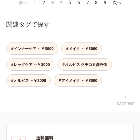
であること(*2)を業界で初めて発見
であること(*2)を業界で初めて発見
前へ
1
2
3
4
5
6
7
8
9
次へ
でも、ただ隠すだけでなく、乾きや
かさ印象が高く評価されたこと*3
(*3)。ニキビ・肌荒れ予防有効成分
(*3)。ニキビ・肌荒れ予防有効成分
すい肌にうるおいを届けながら、光
2022年12月22日時点で、科学文献
と保湿成分を新たに配合。これまで
と保湿成分を新たに配合。これまで
拡散効果で乾燥小ジワや毛穴もカバ
データベースPubMed及びGoogle
の乾燥・テカリへのケアはそのまま
の乾燥・テカリへのケアはそのまま
ーします。【ラスティング効果】皮
scholarにより国内化粧品業界にお
関連タグで探す
に、肌荒れ・ニキビ予防など“今”の
に、肌荒れ・ニキビ予防など“今”の
脂選択テカリ防止成分(*5)テカリの
いて該当文献がないことを確認（ポ
肌悩みに応え、“未来”を見据えて好
肌悩みに応え、“未来”を見据えて好
主成分を選択的に吸収し、うるおい
ーラ化成研究所調べ）
印象の鍵となるハリ・ツヤへもアプ
印象の鍵となるハリ・ツヤへもアプ
はしっかり残すことでカバー力を保
ローチする進化を遂げました。うる
ローチする進化を遂げました。うる
ちます。*1 メイク効果による*2 角
#インナーケア ～￥3000
#メイク ～￥3000
おいを逃しやすい男性肌に着目し、
おいを逃しやすい男性肌に着目し、
層の範囲内*3 スキンプロテクト※
アイテム同士をなじみやすくする
アイテム同士をなじみやすくする
複合成分配合＝肌を保護し、乾燥を
#レッグケア ～￥3000
#オルビス クチコミ高評価
「うるおいコネクト設計」を採用。
「うるおいコネクト設計」を採用。
防ぐ複合成分 ※ ビルベリー葉エ
8アイテム分の機能を3ステップに集
8アイテム分の機能を3ステップに集
キス、タベブイアインペチギノサ樹
約し、よりシンプルなお手入れで、
約し、よりシンプルなお手入れで、
#オルビス ～￥2000
#アイメイク ～￥3000
皮エキス*4 グリセリルグルコシド
ハリ・ツヤのある好印象な清潔透明
ハリ・ツヤのある好印象な清潔透明
（保湿成分）、（ジメチコン／ビニ
肌(*1)へ導きます。*1 うるおいによ
肌(*1)へ導きます。*1 うるおいによ
ルジメチコン）クロスポリマー、ジ
る透明感のある肌*2 男性の顔画像
る透明感のある肌*2 男性の顔画像
メチコン（カバー成分）*5 アクリ
を用いた印象評価において、基準画
を用いた印象評価において、基準画
レーツコポリマー
像に対して、頬全体に輝度分布がな
像に対して、頬全体に輝度分布がな
だらかな光（ツヤ）があると、爽や
だらかな光（ツヤ）があると、爽や
かさ印象が高く評価されたこと*3
かさ印象が高く評価されたこと*3
2022年12月22日時点で、科学文献
2022年12月22日時点で、科学文献
送料無料
データベースPubMed及びGoogle
データベースPubMed及びGoogle