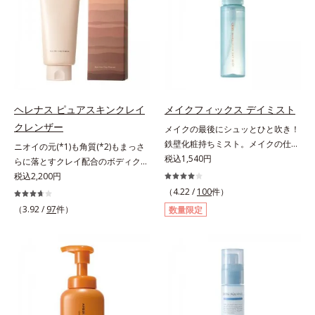
色素に特殊コーティング処理(*4)を
ている部位に吸着して、キューティ
で、“つるん”とした光のヴェールを
施し、さらに3種のうるおい・保護
クル表面をリペア。髪の内外にアプ
まとったような仕上がりに。*1 ス
成分(*5)も配合。しっとり感をキー
ローチして、乾燥などの外的刺激か
キンフィットカラー成分（酸化チタ
プし、ぷるんとした唇に。さっとひ
ら守り抜き、ダメージ(*2)を立て直
ン、酸化鉄、ステアロイルグルタミ
と塗りするだけで、くすみやすい大
し(*3)ます。お風呂でシャンプー後
ン酸2Na）配合＝自然な仕上がりで
人の肌に血色感を与え、唇を自然に
に適量を髪になじませ、置き時間は
肌悩みをカバーする粉体*2 角層ま
美しく彩る色設計です。*1 メイク
0秒。なじませてすぐに洗い流す手
で*3 肌のキメを整え、粉体を密着
効果による*2 水添ポリイソブテン
軽さで、毛先までするんっとまとま
ヘレナス ピュアスキンクレイ
メイクフィックス デイミスト
させる設計のこと
*3 色みのこと*4 トリエトキシカプ
る、まるでサロン帰りのようなうる
クレンザー
メイクの最後にシュッとひと吹き！
リリルシラン配合＝保湿成分*5 ス
おうツヤ髪を叶えます。*1 毛髪補
鉄壁化粧持ちミスト。メイクの仕上
ニオイの元(*1)も角質(*2)もまっさ
クワラン、ヒアルロン酸Na、加水
修成分（イソステアリン酸、イソス
げにシュッとひと吹き。肌とメイク
税込1,540円
らに落とすクレイ配合のボディクレ
分解コラーゲン
テアロイル加水分解コラーゲン、イ
の密着感をピタッと高め、メイクく
ンザー。「へレナス」は、スキンケ
税込2,200円
ソステアロイル加水分解シルク、ス
ずれを防ぎ、化粧持ちをアップさせ
アに強みのあるオルビスとフレグラ
（4.22 /
100
件）
フィンゴ糖脂質、トコフェロール、
るミストタイプの化粧水です。くず
ンスを愛するセントピアによる共同
（3.92 /
97
件）
グリセリン、糖脂質、BG、イソス
数量限定
れ防止成分(*1)を含む層と美容成分
ブランド。ピュアスキンクレイクレ
テアリン酸、イソステアロイル加水
(*2)を含む水層の2層タイプ。よく
ンザーは、ニオイの元(*1)も角質
分解コラーゲン、イソステアロイル
振って混ぜると、美容成分がくずれ
(*2)もまっさらにオフするボディク
加水分解シルク、スフィンゴ糖脂
防止成分を包み込み、メイクの上に
レンザーです。気になるニオイ、ご
質、トコフェロール、グリセリン、
ピタッと密着。くずれ防止成分が
わつきの元となるのは、皮脂と古い
ヒアルロン酸ヒドロキシプロピルト
汗・水・皮脂をはじきながら、美容
角質。汚れの吸着力が強い3種のク
リモニウム、フェノキシエタノー
成分がうるおいをキープ。Wの機能
レイ配合(*3)で、皮脂や古い角質、
ル）*2 髪の乾燥、乾燥によるパサ