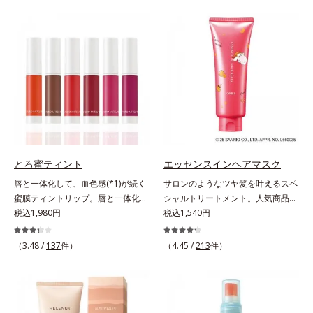
とキレイな人だと思われたい」そん
バーしながらも自然な仕上がりで
なお客様の声から誕生した、軽やか
す。年齢肌による黄ぐすみや血色の
なのにピタッと密着し、肌悩み
悪さに対応した色設計で、白浮きせ
を“つるん”と隠すリキッドファンデ
ずパッと明るい印象を叶えます。こ
ーションです。年齢とともに増えて
れ1本で、日中美容クリーム・日焼
いくお悩みを自然に隠しつつも、ま
け止め・化粧下地・カラーコントロ
るで“素肌美人”に見える仕上がりを
ール・コンシーラー・パウダー・フ
叶えるのは、微細で均一なカバー粉
ァンデーションの7役を兼ねる多機
体(*1)が大きさの異なる毛穴にも隙
能BB。慌ただしい朝でもパパッと
なくフィットするから。粉体の表面
塗るだけで、厚塗り感のない、自然
にダマ防止の特殊コーティングを施
なツヤめきのある美肌に整えます。
とろ蜜ティント
エッセンスインヘアマスク
すことで、カバー粉体は薄く・均一
*1 年齢を重ねた肌*2 オルビス内BB
唇と一体化して、血色感(*1)が続く
サロンのようなツヤ髪を叶えるスペ
に凹凸へフィット。毛穴や色ムラを
クリームのカバー力
蜜膜ティントリップ。唇と一体化し
シャルトリートメント。人気商品
カバーしながら自然な仕上がりを叶
て色落ちしにくいティント処方とう
税込1,980円
「エッセンスインヘアミルク」と同
税込1,540円
えます。また、ファンデーションを
るおいを両立した、ティントリップ
じシリーズの、お風呂で美しいツヤ
つけている間に保湿成分が肌へ浸透
です。色が長時間唇に密着するオイ
髪を叶えるスペシャルヘアマスクで
(*2)するスキンコンディショニング
（3.48 /
137
件）
（4.45 /
213
件）
ル(*2)配合だから色落ちしにくく、
す。シャンプー後のまっさらな髪の
セラム設計(*3)を採用。肌に触れた
果物の蜜を凝縮したような(*3)みず
内部の通り道を押し広げて、毛髪補
瞬間、保湿成分が浸透しうるおいを
みずしい発色が続きます。また色素
修成分(*1)が髪の内部まで浸透。さ
与えます。キメを整え、磨かれたよ
による唇の乾燥を防ぐため、一部の
らに毛髪保護成分がダメージを受け
うな透明感とツヤを生み出すこと