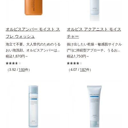
でメイクをくずさずガードします。
毛穴汚れまでスッキリ落として、ず
つき*3 毛髪にうるおい、ハリを与
さらに保湿成分配合でうるおい感が
っと触れていたくなるような、しっ
えること
続き、エアコンなどによる乾燥も防
とりうるおったなめらかな素肌に整
ぎます。*1 トリメチルシロキシケ
えます。脇や胸元、膝、かかとなど
イ酸、ジメチコン配合＝汗や水、皮
のニオイや角質が気になる部位に、
オルビスアンバー モイスト ス
オルビス アクアニスト モイス
脂をはじき、メイクくずれを防ぐ成
週2～3回を目安にお使いいただけ
フレ ウォッシュ
チャー
分*2 オリーブ葉エキス、ゴレンシ
る、スペシャルボディケアアイテム
泡立て不要。大人世代のためのうる
抜け出したい乾燥・敏感肌サイクル
葉エキス、加水分解ヒアルロン酸、
です。落ち着きと深みを感じさせ
おい泡洗顔。オルビスアンバーは、
(*1)に持続型アプローチ。うるおい
異性化糖配合＝保湿成分【ご使用方
る、ウッディの香り。*1 ニオイの
いつも⾃然体で美しくありたいと願
税込1,870円～
を追求した敏感肌用保湿スキンケア
税込1,750円～
法】2層タイプなので、必ず容器を
元となる汚れ *2 古い角質 *3 レ
う⼤⼈世代に寄り添うブランドで
(*2)。うるおいを逃し、刺激を受け
よく振ってからお使いください。メ
ッドクレイ（イライト、カオリン）
す。年齢印象研究に基づいた肌サイ
やすい角層の“乾燥敏感スランプ
イクの仕上げに、顔から20cm程度
配合＝古い角質をからめとる洗浄成
（3.92 /
193
件）
（4.07 /
187
件）
エンスで、複合的なお悩みにアプロ
(*3)”に悩む敏感な肌へ。創業時から
離し、目と口を閉じて、顔全体に適
分、モロッコ溶岩クレイ配合＝古い
ーチ。大人世代の肌に向き合い、手
のうるおい研究により完成した、待
量吹きかけてください。（5～6プッ
角質をからめとる洗浄成分、ベント
軽なお手入れで賢いケアを。ライフ
望の敏感肌用保湿スキンケアライン
シュが目安）ミストを塗布後、肌に
ナイト配合＝洗浄成分
スタイルになじむ、若々しい印象(*)
「オルビス アクアニスト」。乾燥
触れずに乾くまでそのままお待ちく
作りのサポートをします。* 肌にハ
敏感スランプの原因にアプローチす
ださい。
リを与え若々しい印象
る持続型トリプルアミノ酸(*4)を配
合。もともと体内にあるアミノ酸は
異物として排出されにくく、肌にと
どまってうるおいを蓄えてくれま