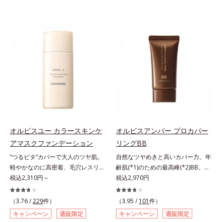
オルビスユー カラースキンケ
オルビスアンバー プロカバー
アマスクファンデーション
リングBB
“つるピタ”カバーで大人のツヤ肌。
自然なツヤめきと高いカバー力。年
軽やかなのに高密着、毛穴レスリキ
齢肌(*1)のための最高峰(*2)BB。年
ッドファンデ。みずみずしく、とけ
税込2,310円～
齢肌(*1)のための最高峰(*2)BBクリ
税込2,970円
込むように密着カバー毛穴レスでな
ームです。肌のアラを光でふわりと
めらかな質感美へ導く、リキッドフ
とばし、くすみや凹凸も軽やかにカ
（3.76 /
229
件）
（3.95 /
101
件）
ァンデーション「カバーはしたいけ
バー。さらに厚みのあるテクスチャ
キャンペーン
通販限定
キャンペーン
通販限定
ど厚塗り感はイヤ」「素肌がもとも
ーが均一にのび広がり、しっかりカ