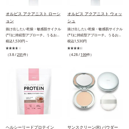
す。刺激を受けやすくなった角層を
うるおいで満たし、脱・敏感肌を目
指します。無油分・無着色・無香
オルビス アクアニスト ローシ
オルビス アクアニスト ウォッ
料・アルコールフリー・界面活性剤
ョン
シュ
不使用(*5)・パラベンフリー、6つ
抜け出したい乾燥・敏感肌サイクル
抜け出したい乾燥・敏感肌サイクル
のフリー処方で徹底的に肌に寄り添
(*1)に持続型アプローチ。うるおい
(*1)に持続型アプローチ。うるおい
います。*1 乾燥と敏感をくり返す
を追求した敏感肌用保湿スキンケア
税込1,530円～
を追求した敏感肌用保湿スキンケア
税込1,530円
こと*2 敏感肌対象連用テスト済
(*2)。うるおいを逃し、刺激を受け
(*2)。うるおいを逃し、刺激を受け
（すべての方のお肌に合うというこ
やすい角層の“乾燥敏感スランプ
やすい角層の“乾燥敏感スランプ
（3.8 /
291
件）
とではありません）*3 乾燥して敏
（4.28 /
199
件）
(*3)”に悩む敏感な肌へ。創業時から
(*3)”に悩む敏感な肌へ。創業時から
感に感じやすい状態のこと*4 発酵
のうるおい研究により完成した、待
のうるおい研究により完成した、待
アミノ酸（ポリグルタミン酸）配合
望の敏感肌用保湿スキンケアライン
望の敏感肌用保湿スキンケアライン
＝乾燥を防ぎ、うるおいに満ちた肌
「オルビス アクアニスト」。乾燥
「オルビス アクアニスト」。乾燥
へ導く保湿成分、植物由来アミノ酸
敏感スランプの原因にアプローチす
敏感スランプの原因にアプローチす
（エルゴチオネイン）配合＝肌を整
る持続型トリプルアミノ酸(*4)を配
る持続型トリプルアミノ酸(*4)を配
え、すこやかに保つ保湿成分、微生
合。もともと体内にあるアミノ酸は
合。もともと体内にあるアミノ酸は
物由来アミノ酸（エクトイン）配合
異物として排出されにくく、肌にと
異物として排出されにくく、肌にと
＝乱れた角層にうるおいを与え、肌
どまってうるおいを蓄えてくれま
どまってうるおいを蓄えてくれま
荒れを防ぐ保湿成分*5 ウォッシュ
す。刺激を受けやすくなった角層を
す。刺激を受けやすくなった角層を
を除くLM＝さっぱり高保湿タイプ
うるおいで満たし、脱・敏感肌を目
うるおいで満たし、脱・敏感肌を目
（脂性肌～普通肌）RM＝しっとり
指します。無油分・無着色・無香
指します。無油分・無着色・無香
ヘルシーリードプロテイン
サンスクリーン(R) パウダー
高保湿タイプ（普通肌～超乾性肌）