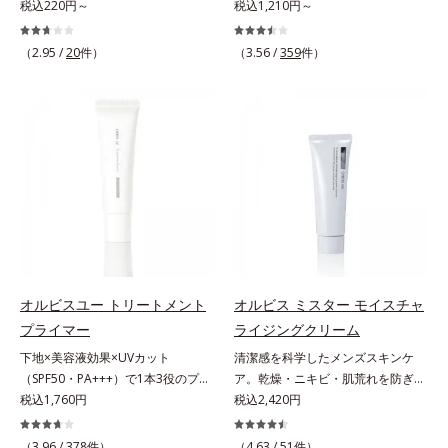
ーション。肌荒れやニキビがある
税込220円～
ー＆コンディショナーで触れていた
税込1,210円～
しました。さらに、シリーズ共通の
分(*7)「GLルートブースター(*9)」
と、ファンデーションを塗っていい
くなるうるツヤ髪へ。「髪のうねり
美容成分「GLルートブースター
を配合することで、肌のふっくら感
か悩むもの。とはいえ、素肌のまま
が気になる」「乾燥してパサつく」
(*11)」を配合することで、肌のふ
や透明感を叶えます。美白ケアしな
（2.95 /
20
件）
（3.56 /
359
件）
では紫外線など外的刺激(*1)をダイ
「なんとなくまとまらない」といっ
っくら感や透明感を叶えます。美白
がら多角的なエイジングケアが叶う
レクトに受けやすい状態です。肌荒
た髪の初期エイジングサイン(*1)に
ケアしながら多角的なエイジングケ
シリーズに。3ステップで上向き
れしやすい、ニキビができやすい人
アプローチする、オルビスのモイス
アが叶うシリーズに。3ステップで
(*10)のハリと透明感を。効果的な
こそ、肌負担が少ない低刺激設計の
トセラムシリーズ。まるでスキンケ
上向き(*12)のハリと透明感を。効
シナジー設計で、あなたのエイジン
ファンデーションで守るのがベス
アアイテムのように美容液成分(*2)
果的なシナジー設計で、あなたのエ
グケアを応援します。*1 メラニン
ト。「クリアフル エッセンス カバ
を6つも配合。保水してうるおいを
イジングケアを応援します。*1 メ
の生成を抑え、シミ・ソバカスを防
ー ファンデーション」は紫外線吸
逃さない成分と、深く浸透してうる
ラニンの生成を抑え、シミ・ソバカ
ぐ（ウォッシュ除く）*2 オルビス
収剤不使用のうえ、敏感肌対象パッ
おいで満たす成分で、髪も地肌も贅
スを防ぐ（ウォッシュを除く）*2
内スキンケアシリーズの保湿力*3
チテスト済(*2)、ノンコメドジェニ
沢にケアします。さらにうるおいを
オルビス内スキンケアシリーズの保
年齢に応じたお手入れのこと*4 う
ックテスト済(*3)で、とことん肌の
行き渡らせる浸透力と、うるおいを
湿力*3 年齢に応じたお手入れのこ
るおいによる*5 乾燥、ハリ・ツヤ
ことを考えた設計。さらに美容成分
キープする保水力を誇る新技術を採
と*4 剥がれずに肌に蓄積した古い
のなさ*6 乾燥による*7 保湿成分*8
に包まれた水分保持力の高い粉体や
用。髪のうねりを抑え、スタイリン
角層*5 乾燥による*6 洗浄によ
ロニセラカエルレア果汁、ノバラエ
オルビスユー トリートメント
オルビス ミスター モイスチャ
和漢植物由来成分をはじめとした、
グのしやすい、ずっと触れていたく
る物理的効果*7 うるおいによる
キス配合＝うるおいを与えハリと透
プライマー
ライジングクリーム
肌をいたわる保湿成分をたっぷり配
なるうるツヤ髪へと導きます。ヒノ
*8 乾燥、ハリ・ツヤのなさ*9
明感に満ちた肌へ導く保湿成分*9
下地×美容液効果×UVカット
清潔感を科学したメンズスキンケ
合しました。肌にやさしいだけでな
キ、ラベンダー、ゼラニウムによる
保湿成分*10 ロニセラカエルレア
メマツヨイグサ抽出液、スイカズラ
（SPF50・PA+++）で1本3役のプラ
ア。乾燥・ニキビ・肌荒れを防ぎハ
く、毛穴や凸凹、赤みをカバーし
リフレッシュアロマの香りで、バス
果汁、ノバラエキス配合＝うるおい
エキス配合＝角層のすみずみまで水
イマー。凹凸をつるんとなめらかに
税込1,760円
リ・ツヤのある、好印象な清潔透明
税込2,420円
て、自然な陶器肌を叶えます。*1
ルームがここちよいリラックス空間
を与えハリと透明感に満ちた肌へ導
分・油分を保ち、ハリ・ツヤを与え
(*1)整え、化粧ノリUPの高機能化粧
肌(*1)へ。オルビスミスターは、男
乾燥など*2 すべての人に皮膚刺激
に。*1 うねり、パサつき*2 保湿成
く保湿成分*11 メマツヨイグサ抽
る保湿成分*10 気持ちのこと各商品
下地。“塗るたび高まる、素肌の美
性の清潔感、爽やかさ、若々しさの
がおきないというわけではありませ
（3.96 /
378
件）
分
（4.63 /
51
件）
出液、スイカズラエキス配合＝角層
の詳しい情報は商品ページをご覧く