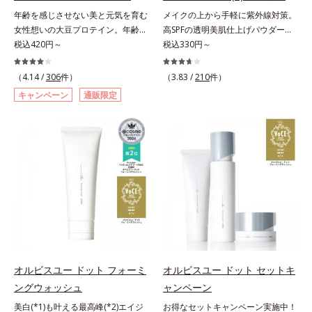
料・アルコールフリー・界面活性剤
料・アルコールフリー・パラベンフ
年齢を感じさせない美と元気を育む
メイクの上から手軽に紫外線対策。
不使用(*5)・パラベンフリー、6つ
リーで、徹底的に肌に寄り添いま
女性想いの大豆プロテイン。年齢を
高SPFの透明美肌仕上げパウダー。
のフリー処方で徹底的に肌に寄り添
す。*1 乾燥と敏感をくり返すこと
感じさせない美と元気を育む、女性
税込420円～
メイクの上から手を汚さずに紫外線
税込330円～
います。*1 乾燥と敏感をくり返す
*2 敏感肌対象連用テスト済（すべ
想いの大豆プロテインです。1杯で
対策ができるUVカットパウダーで
こと*2 敏感肌対象連用テスト済
ての方のお肌に合うということでは
不足しがちなたんぱく質を補えま
す。“素肌のようななめらかな軽
（4.14 /
306
件）
（3.83 /
210
件）
（すべての方のお肌に合うというこ
ありません）*3 乾燥して敏感に感
す。大人女性の食習慣に基づき質と
さ”と“高いUVカット効果”の両立を
とではありません）*3 乾燥して敏
じやすい状態のこと*4 発酵アミノ
キャンペーン
通販限定
量を考え、更年世代の女性に人気の
叶えました。持ち運びしやすいプレ
感に感じやすい状態のこと*4 発酵
酸（ポリグルタミン酸）配合＝乾燥
ある脂質が少ないソイプロテイン
ストタイプ。外出先でも、メイクの
アミノ酸（ポリグルタミン酸）配合
を防ぎ、うるおいに満ちた肌へ導く
（大豆由来の植物性たんぱく質）を
上からササッとUVカットとお直し
＝乾燥を防ぎ、うるおいに満ちた肌
保湿成分、植物由来アミノ酸（エル
採用しました。吸収が穏やかで、腹
が同時にできるお役立ちアイテムで
へ導く保湿成分、植物由来アミノ酸
ゴチオネイン）配合＝肌を整え、す
持ちがいいのもポイントです。体を
す。毛穴や色ムラをカバーしながら
（エルゴチオネイン）配合＝肌を整
こやかに保つ保湿成分、微生物由来
作る材料であるたんぱく質12g(*1)
も、素肌のような透明美肌を叶える
え、すこやかに保つ保湿成分、微生
アミノ酸（エクトイン）配合＝乱れ
をメインに、美を引き出すコラーゲ
秘密は「スムースヴェールパウダー
物由来アミノ酸（エクトイン）配合
た角層にうるおいを与え、肌荒れを
ン5,000mgも配合。さらにリズムを
(*1)」にあります。7種の球状粉体
＝乱れた角層にうるおいを与え、肌
防ぐ保湿成分
支える鉄分やビタミン6種(*2)、食
(*2)が凹凸を埋めて、肌に薄いヴェ
荒れを防ぐ保湿成分*5 ウォッシュ
物繊維など、女性が不足しがちな栄
ールをかけるようにカバー。さらに
を除くLM＝さっぱり高保湿タイプ
養素を豊富に含み、大人女性の健康
板状粉体が光を反射して、すっぴん
（脂性肌～普通肌）RM＝しっとり
美を総合的に支えます。甘さ控えめ
肌のようなナチュラルなツヤ感を演
オルビスユー ドット フォーミ
オルビスユー ドット セットキ
高保湿タイプ（普通肌～超乾性肌）
のカフェオレ味、濃厚な抹茶味の2
出します。また、皮脂を吸着する
ングウォッシュ
ャンペーン
味展開。プロテイン独特のにおいや
「あぶらとりパウダー(*3)」を配合
美白(*1)も叶える最高峰(*2)エイジ
お得なセットキャンペーン実施中！
クセが少なく、水に溶けやすいの
し、くずれ＆テカリを防いでサラサ