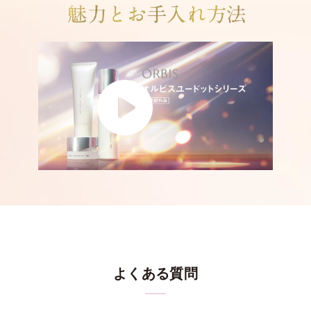
*2 古い角質による
*3 洗浄による物理的効果
*4 グリチルリチン酸2K
*2
化粧水がなじみにくくなる年齢肌
に着目。つけた瞬間
すば
POINT
*1
やく浸透
するテクスチャー
に。ハンドプレスするとうるお
いで満ちたハリ感を即体感。
* トラネキサム酸配合＝メラニンの生成を抑え、シミ・そばかすを防ぐ
*1 角層まで
*2 年齢を重ねた肌
濃密ながら、やわらかく、のびの良いテクスチャー。
後肌の
POINT
ピンッとしたハリ・弾力感も実現
し、しっとりとしたでうる
おいを長時間守ります。
後肌のうるおいにアプローチする
2つを両立する
2つの成分配合。
* トラネキサム酸配合＝メラニンの生成を抑え、シミ・そばかすを防ぐ
「マイルドピーリング処方 EX」
絶妙なコクがありながら、塗布すると瞬時に伸び広がって染
POINT
*5
みわたるようなテクスチャー。
蓄積した古い角質をおだやかに取り去る
「高密着泡成分
」
よくある質問
密着感✕ピンとしたハリ・弾力感を
*3
*6
うるおいを肌すみずみ
に行き渡らせ
閉じ込めます。
と、洗顔後に肌に残る
「シルキースムース成分
」
を配合。
叶える2つの成分配合
ローションがなじみやすい肌に。