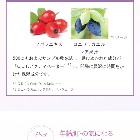
500にもおよぶサンプル数を試し、選びぬかれた成分が
*1*2
「G.D.F.アクティベーター
」。開発に贅沢に時間をか
けた保湿成分です。
*1 G.D.F.＝Good Daily Facial care
*2 ロニセラカエルレア果汁、ノバラエキス