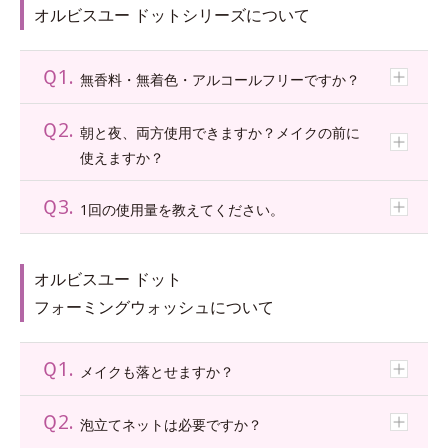
オルビスユー ドットシリーズについて
*4
浸透型ラメラポリマーミセル
*1
モイスチャライザーに含まれる成分
がローションの膜に混
*5
バリア機能、水分保持などを保つ成分が浸透し、うるおいとハリにアプロー
高密着泡成分
ざり合うことで
相互作用し、弾力感を感じる膜
に。濃密フィ
チ。
吸着力をアップさせ蓄積した角層を絡めとりやすくする
ットクリームがうるおいを閉じ込めます。
Ｑ1.
無香料・無着色・アルコールフリーですか？
*5
ハイドロストック成分
*6
シルキースムース成分
水分蒸散抑制効果によって、長時間うるおいと透明感をキープ。
後肌をしっとりなめらかに整えてローションの肌なじみ感をアップ
Ｑ2.
*2
温度応答性弾力ポリマー
朝と夜、両方使用できますか？メイクの前に
*7
レイヤーリムーバー
まろやかに伸びた後、皮膚温伝播で弾力の高い膜を形成
使えますか？
蓄積した角層を剥がれやすい状態に整える
*3
ハイドロラッピングポリマー
Ｑ3.
1回の使用量を教えてください。
水に強い油性成分のため、汗などで流れずに長時間留まる膜を形成して、うる
おいを閉じ込める
オルビスユー ドット
フォーミングウォッシュについて
Ｑ1.
メイクも落とせますか？
Ｑ2.
泡立てネットは必要ですか？