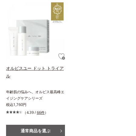
オルビスユー ドット トライア
ル
年齢肌の悩みへ、オルビス最高峰エ
イジングケアシリーズ
税込1,760円
（4.39 /
66件
）
通常商品を選ぶ