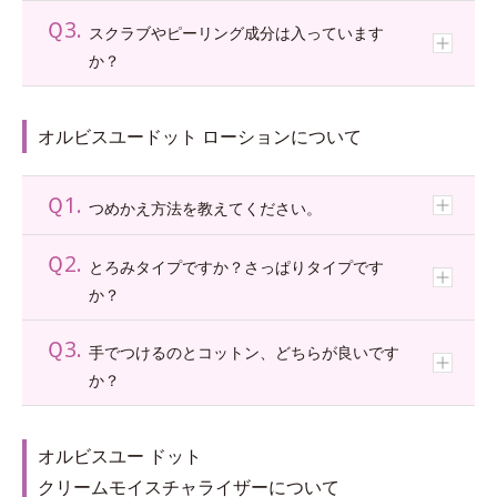
Ｑ3.
スクラブやピーリング成分は入っています
* イメージ
か？
* 角層の範囲内
肌がうるおいでたっぷりと満たされたような、ピン
オルビスユードット ローションについて
としたハリのある後肌。
*3 角層まで
Ｑ1.
つめかえ方法を教えてください。
*4 リピジュア®-NRを含む、角層にうるおいを与えふっくらと整える複合成分（２－
メタクリロイルオキシエチルホスホリルコリン・メタクリル酸ステアリル共重合体
（リピジュアは、日油株式会社の登録商標です。）、ＢＧ、濃グリセリン、グリセリ
Ｑ2.
とろみタイプですか？さっぱりタイプです
ンエチルヘキシルエーテル）
*5 満ちたうるおいを留め、透明感のある肌を持続させる保湿成分（エイコサン二酸／
か？
テトラデカン二酸）デカグリセリル液）
*6 うるおいによる
Ｑ3.
手でつけるのとコットン、どちらが良いです
* イメージ
か？
長時間しっとりとしたうるおい膜で守られ、上向き
のハリ・弾力感がつづく肌。
オルビスユー ドット
* イメージ
*1 塩化 Ca配合＝基剤成分
クリームモイスチャライザーについて