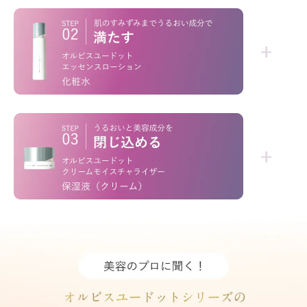
「洗うだけ」じゃない！
+
*1
*2
不要な角層
を絡めとり、くすみ
を晴らす
*3
高密着マイルドピーリング
ウォッシュ
*1
“肌のすみずみ
”にしみわたる！
+
むちっとしたハリを叶える
うるおい充満ローション
ピンッとしたハリ感！
指をはね返すような弾力感が宿る
高評価を誇るオルビス屈指の人気洗顔料。泡の
密着力
、
後肌
のなめらかさ
を両立させる設計。
濃密フィットクリーム
*4
* グリチルリチン酸ジカリウム
＝肌荒れ防止有効成分
*1 剥がれずに肌に蓄積した古い角層