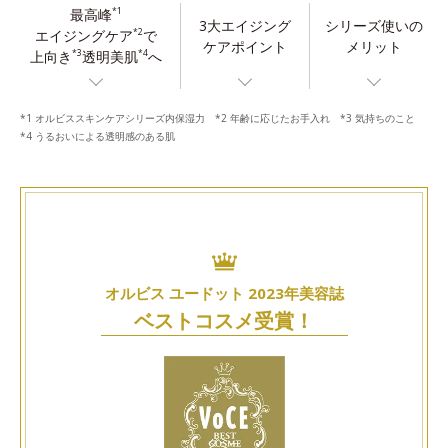
最高峰
*1
3大エイジング
シリーズ使いの
エイジングケア
で
*2
ケアポイント
メリット
上向き
透明美肌
へ
*3
*4
*1 オルビススキンケアシリーズ内保湿力 *2 年齢に応じたお手入れ *3 気持ちのこと
*4 うるおいによる透明感のある肌
オルビス ユードット 2023年美容誌
ベストコスメ受賞！