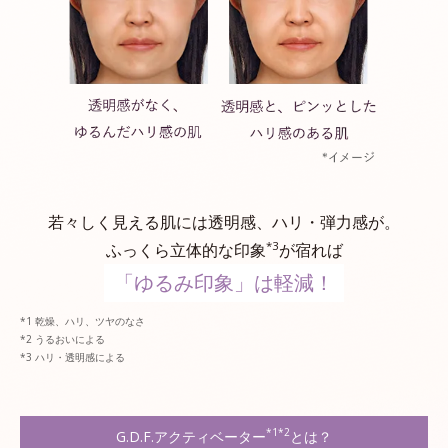
若々しく見える肌には透明感、ハリ・弾力感が。
*3
ふっくら立体的な印象
が宿れば
「ゆるみ印象」は軽減！
乾燥、ハリ、ツヤのなさ
うるおいによる
ハリ・透明感による
*1*2
G.D.F.アクティベーター
とは？