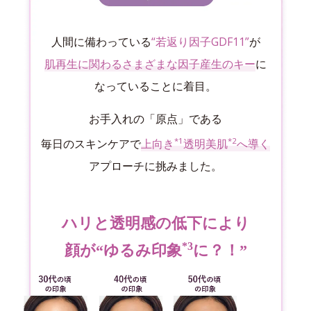
人間に備わっている
“若返り因子GDF11”
が
肌再生に関わるさまざまな因子産生のキー
に
なっていることに着目。
お手入れの「原点」である
*1
*2
毎日のスキンケアで
上向き
透明美肌
へ導く
アプローチに挑みました。
ハリと透明感の低下により
*3
顔が“ゆるみ印象
に？！”