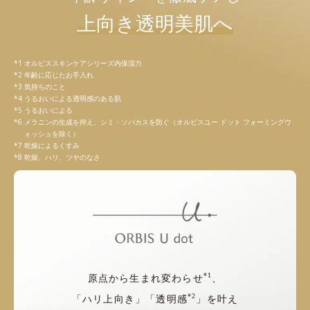
上向き透明美肌へ
オルビススキンケアシリーズ内保湿力
年齢に応じたお手入れ
気持ちのこと
うるおいによる透明感のある肌
うるおいによる
メラニンの生成を抑え、シミ・ソバカスを防ぐ（オルビスユー ドット フォーミングウ
ォッシュを除く）
乾燥によるくすみ
乾燥、ハリ、ツヤのなさ
*1
原点から生まれ変わらせ
、
*2
「ハリ上向き」「透明感
」を叶え