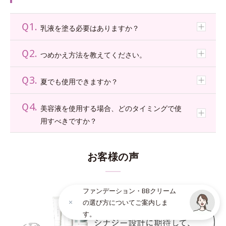
肌をごわつかせていた古い角層が取れ、
*2 メチルセルロース=体温に触れるとしなやかに密着しハリ膜を形成する成分
*3 ポリエチレンワックス=うるおいを肌に閉じ込め、ハリのある肌を持続させる成分
ふっくらと柔らかくなめらかな洗いあがり。
Ｑ1.
乳液を塗る必要はありますか？
*5 ヒドロキシプロピルメチルセルロース配合=感触向上成分
*6 親油型ステアリン酸グリセリル配合=感触向上成分
Ｑ2.
*7 イザヨイバラエキス配合=保湿成分
つめかえ方法を教えてください。
*8 剥がれずに肌に蓄積した古い角層
Ｑ3.
夏でも使用できますか？
Ｑ4.
美容液を使用する場合、どのタイミングで使
用すべきですか？
お客様の声
ファンデーション・BBクリーム
の選び方についてご案内しま
す。