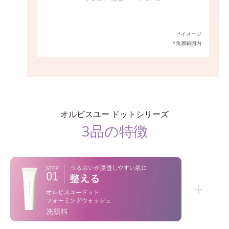
*イメージ
*角層範囲内
オルビスユー ドットシリーズ
3品の特徴
+