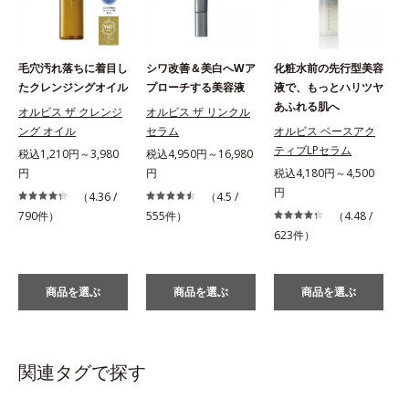
毛穴汚れ落ちに着目し
シワ改善＆美白へWア
化粧水前の先行型美容
たクレンジングオイル
プローチする美容液
液で、もっとハリツヤ
あふれる肌へ
オルビス ザ クレンジ
オルビス ザ リンクル
ング オイル
セラム
オルビス ベースアク
ティブLPセラム
税込1,210円～3,980
税込4,950円～16,980
円
円
税込4,180円～4,500
税
円
（4.36 /
（4.5 /
790件）
555件）
（4.48 /
623件）
商品を選ぶ
商品を選ぶ
商品を選ぶ
関連タグで探す