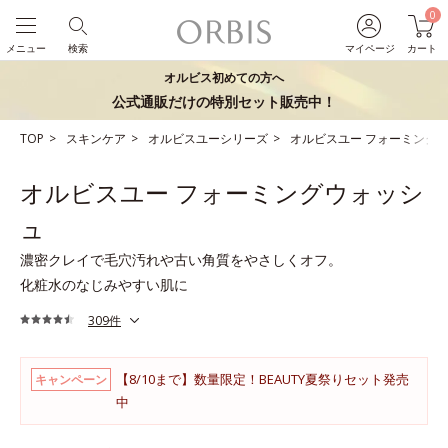
0
メニュー
検索
マイページ
カート
オルビス初めての方へ
公式通販だけの特別セット販売中！
TOP
スキンケア
オルビスユーシリーズ
オルビスユー フォーミング
オルビスユー フォーミングウォッシ
ュ
濃密クレイで毛穴汚れや古い角質をやさしくオフ。
化粧水のなじみやすい肌に
309件
【8/10まで】数量限定！BEAUTY夏祭りセット発売
キャンペーン
中