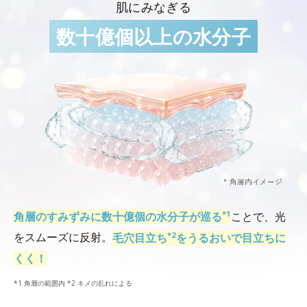
肌にみなぎる
数十億個以上の水分子
*1
角層のすみずみに数十億個の水分子が巡る
ことで、光
*2
をスムーズに反射。
毛穴目立ち
をうるおいで目立ちに
くく！
*1 角層の範囲内 *2 キメの乱れによる