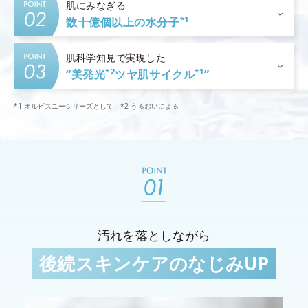
肌にみなぎる
*1
数十億個以上の水分子
肌科学知見で実現した
*2
*1
“美発光
ツヤ肌サイクル
”
*1 オルビスユーシリーズとして *2 うるおいによる
汚れを落としながら
後続スキンケアのなじみUP