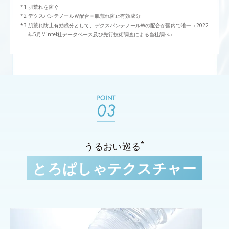
肌荒れを防ぐ
デクスパンテノールＷ配合＝肌荒れ防止有効成分
肌荒れ防止有効成分として、デクスパンテノールWの配合が国内で唯一（2022
年5月Mintel社データベース及び先行技術調査による当社調べ）
*
うるおい巡る
とろぱしゃテクスチャー