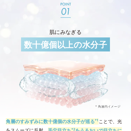
肌にみなぎる
数十億個以上の水分子
*1
角層のすみずみに数十億個の水分子が巡る
ことで、光
*2
をスムーズに反射。
毛穴目立ち
をうるおいで目立ちに