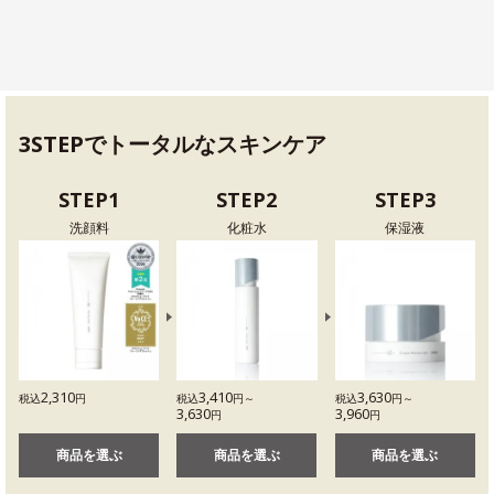
3STEPでトータルなスキンケア
STEP1
STEP2
STEP3
洗顔料
化粧水
保湿液
2,310
3,410
3,630
税込
円
税込
円～
税込
円～
3,630
3,960
円
円
商品を選ぶ
商品を選ぶ
商品を選ぶ