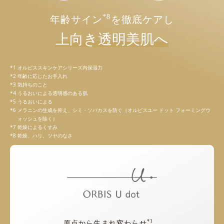
*8
年齢サイン
を徹底ケアし
上向き透明美肌へ
オルビススキンケアシリーズ内保湿力
年齢に応じたお手入れ
気持ちのこと
うるおいによる透明感のある肌
うるおいによる
メラニンの生成を抑え、シミ・ソバカスを防ぐ（オルビスユー ドット フォーミングウ
ォッシュを除く）
乾燥によるくすみ
乾燥、ハリ、ツヤのなさ
*1
原点から生まれ変わらせ
、