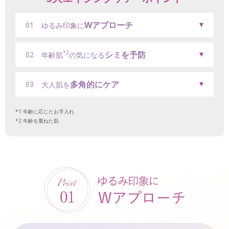
Wアプローチ
01
ゆるみ印象に
シミを予防
*2
02
年齢肌
の気になる
多角的にケア
03
大人肌を
年齢に応じたお手入れ
年齢を重ねた肌