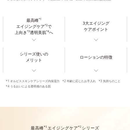
最高峰
*1
3大エイジング
エイジングケア
で
*2
ケアポイント
上向き
透明美肌
へ
*3
*4
シリーズ使いの
ローションの特徴
メリット
*1 オルビススキンケアシリーズ内保湿力 *2 年齢に応じたお手入れ *3 気持ちのこと
*4 うるおいによる透明感のある肌
*1
*2
最高峰
エイジングケア
シリーズ