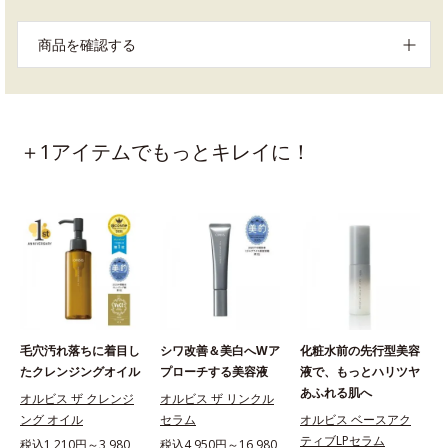
商品を確認する
＋1アイテムでもっとキレイに！
毛穴汚れ落ちに着目し
シワ改善＆美白へWア
化粧水前の先行型美容
たクレンジングオイル
プローチする美容液
液で、もっとハリツヤ
あふれる肌へ
オルビス ザ クレンジ
オルビス ザ リンクル
ング オイル
セラム
オルビス ベースアク
ティブLPセラム
税込1,210円～3,980
税込4,950円～16,980