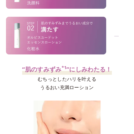
「洗うだけ」じゃない！
−
*1
*2
不要な角層
を絡めとり、くすみ
を晴らす
*3
高密着マイルドピーリング
ウォッシュ
*1
“肌のすみずみ
”にしみわたる！
むちっとしたハリを叶える
うるおい充満ローション
高評価を誇るオルビス屈指の人気洗顔料。泡の
密着力
、
後肌
のなめらかさ
を両立させる設計。