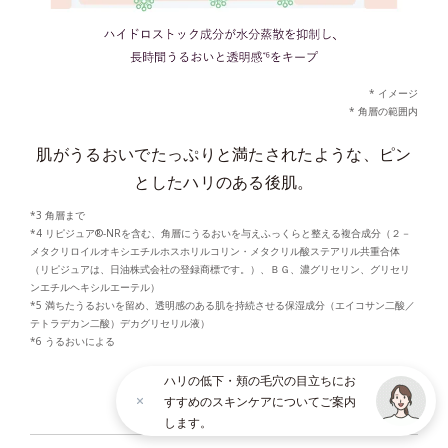
* イメージ
* 角層の範囲内
肌がうるおいでたっぷりと満たされたような、ピン
としたハリのある後肌。
*3 角層まで
*4 リピジュア®-NRを含む、角層にうるおいを与えふっくらと整える複合成分（２－
メタクリロイルオキシエチルホスホリルコリン・メタクリル酸ステアリル共重合体
（リピジュアは、日油株式会社の登録商標です。）、ＢＧ、濃グリセリン、グリセリ
ンエチルヘキシルエーテル）
*5 満ちたうるおいを留め、透明感のある肌を持続させる保湿成分（エイコサン二酸／
テトラデカン二酸）デカグリセリル液）
*6 うるおいによる
ハリの低下・頬の毛穴の目立ちにお
すすめのスキンケアについてご案内
× CLOSE
します。