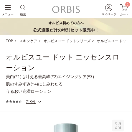
0
メニュー
検索
マイページ
カート
オルビス初めての方へ
公式通販だけの特別セット販売中！
TOP
スキンケア
オルビスユー ドットシリーズ
オルビスユー ドット
オルビスユー ドット エッセンスロ
ーション
美白(*1)も叶える最高峰(*2)エイジングケア(*3)
肌のすみずみ(*4)にしみわたる
うるおい充満ローション
719件