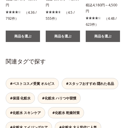
円
円
税込4,180円～4,500
税
円
（4.36 /
（4.5 /
792件）
555件）
（4.48 /
623件）
商品を選ぶ
商品を選ぶ
商品を選ぶ
関連タグで探す
#ベストコスメ受賞 オルビス
#スタッフおすすめ 隠れた名品
#保湿 化粧水
#化粧水 ハリつや習慣
#化粧水 スキンケア
#化粧水 乾燥対策
#化粧水 エイジングケア
#化粧水 大人世代に人気