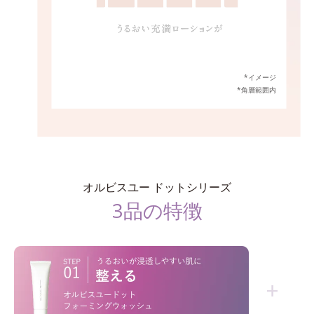
*イメージ
*角層範囲内
オルビスユー ドットシリーズ
3品の特徴
+