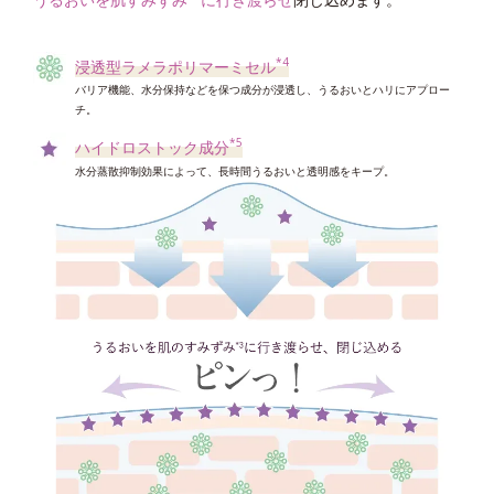
ローションがなじみやすい肌に。
*4
浸透型ラメラポリマーミセル
*5
バリア機能、水分保持などを保つ成分が浸透し、うるおいとハリにアプロー
高密着泡成分
チ。
吸着力をアップさせ蓄積した角層を絡めとりやすくする
*5
ハイドロストック成分
*6
シルキースムース成分
水分蒸散抑制効果によって、長時間うるおいと透明感をキープ。
後肌をしっとりなめらかに整えてローションの肌なじみ感をアップ
*7
レイヤーリムーバー
蓄積した角層を剥がれやすい状態に整える