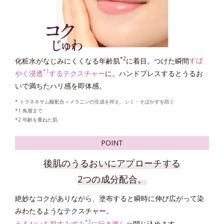
*4
* グリチルリチン酸ジカリウム
＝肌荒れ防止有効成分
*1 剥がれずに肌に蓄積した古い角層
*2 古い角質による
*3 洗浄による物理的効果
*4 グリチルリチン酸2K
*2
化粧水がなじみにくくなる年齢肌
に着目。つけた瞬間
すば
POINT
*1
やく浸透
するテクスチャー
に。ハンドプレスするとうるお
いで満ちたハリ感を即体感。
* トラネキサム酸配合＝メラニンの生成を抑え、シミ・そばかすを防ぐ
*1 角層まで
*2 年齢を重ねた肌
POINT
後肌のうるおいにアプローチする
2つを両立する
2つの成分配合。
「マイルドピーリング処方 EX」
絶妙なコクがありながら、塗布すると瞬時に伸び広がって染
*5
みわたるようなテクスチャー。
蓄積した古い角質をおだやかに取り去る
「高密着泡成分
」
*3
*6
うるおいを肌すみずみ
に行き渡らせ
閉じ込めます。
と、洗顔後に肌に残る
「シルキースムース成分
」
を配合。