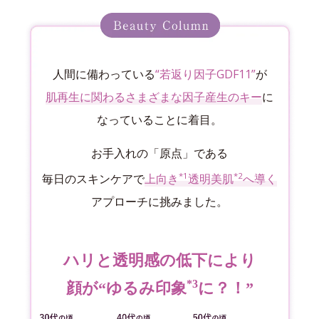
人間に備わっている
“若返り因子GDF11”
が
肌再生に関わるさまざまな因子産生のキー
に
なっていることに着目。
お手入れの「原点」である
*1
*2
毎日のスキンケアで
上向き
透明美肌
へ導く
アプローチに挑みました。
ハリと透明感の低下により
*3
顔が“ゆるみ印象
に？！”