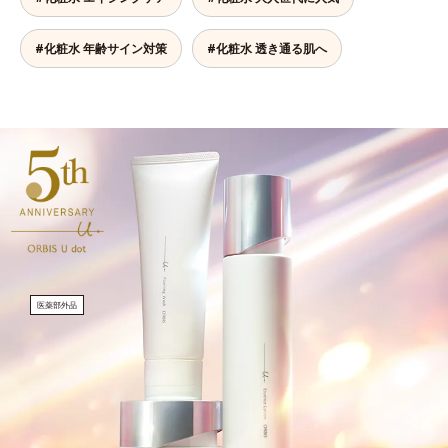
#化粧水 年齢サイン対策
#化粧水 透き通る肌へ
医薬部外品