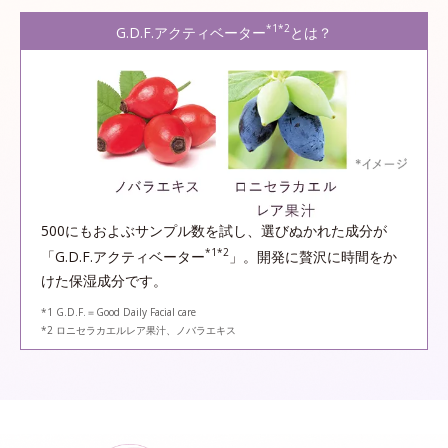
*1*2
G.D.F.アクティベーター
とは？
500にもおよぶサンプル数を試し、選びぬかれた成分が
*1*2
「G.D.F.アクティベーター
」。開発に贅沢に時間をか
けた保湿成分です。
*1 G.D.F.＝Good Daily Facial care
*2 ロニセラカエルレア果汁、ノバラエキス