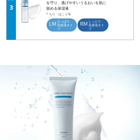
を守り、逃げやすいうるおいを肌に
3
留める保湿液
* ちり・ほこり等
さっぱり
しっとり
LM
RM
高保湿タイ
高保湿タイ
プ
プ