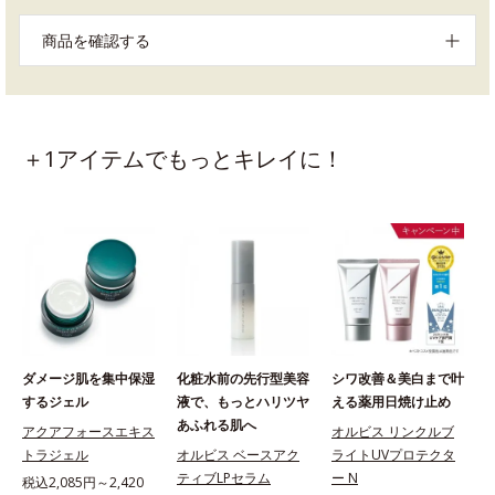
商品を確認する
＋1アイテムでもっとキレイに！
ダメージ肌を集中保湿
化粧水前の先行型美容
シワ改善＆美白まで叶
するジェル
液で、もっとハリツヤ
える薬用日焼け止め
あふれる肌へ
アクアフォースエキス
オルビス リンクルブ
トラジェル
オルビス ベースアク
ライトUVプロテクタ
ティブLPセラム
ー N
税込2,085円～2,420