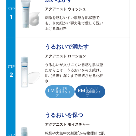
アクアニスト ウォッシュ
STEP
1
刺激を感じやすい敏感な肌状態で
も、きめ細かい弾力泡で優しく洗い
上げる洗顔料
うるおいで満たす
アクアニスト ローション
うるおいが入りにくい敏感な肌状態
STEP
だからこそ、うるおいを与え続け、
2
肌（角層）深くまで浸透させる化粧
水
さっぱり
しっとり
LM
RM
高保湿タイ
高保湿タイ
プ
プ
うるおいを保つ
アクアニスト モイスチャー
*
乾燥や大気中の刺激
から物理的に肌
STEP