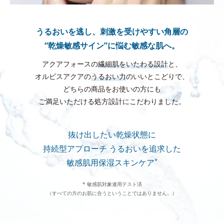
うるおいを逃し、刺激を受けやすい角層の
“乾燥敏感サイン”に悩む敏感な肌へ。
アクアフォースの
繊細肌をいたわる設計
と、
オルビスアクアの
うるおい力
のいいとこどりで、
どちらの商品をお使いの方にも
ご満足いただける処方設計にこだわりました。
抜け出したい乾燥状態に
持続型アプローチ
うるおいを追求した
*
敏感肌用保湿スキンケア
* 敏感肌対象連用テスト済
（すべての方のお肌に合うということではありません。）