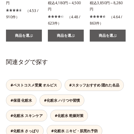
円
税込4,180円～4,500
税込3,850円～8,280
税
円
円
（4.53 /
910件）
（4.48 /
（4.64 /
623件）
863件）
2
商品を選ぶ
商品を選ぶ
商品を選ぶ
関連タグで探す
#ベストコスメ受賞 オルビス
#スタッフおすすめ 隠れた名品
#保湿 化粧水
#化粧水 ハリつや習慣
#化粧水 スキンケア
#化粧水 乾燥対策
#化粧水 さっぱり
#化粧水 ニキビ・肌荒れ予防