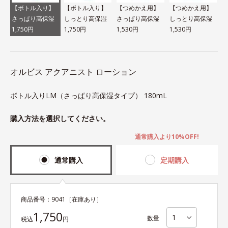
【ボトル入り】
【ボトル入り】
【つめかえ用】
【つめかえ用】
さっぱり高保湿
しっとり高保湿
さっぱり高保湿
しっとり高保湿
1,750円
1,750円
1,530円
1,530円
オルビス アクアニスト ローション
ボトル入りLM（さっぱり高保湿タイプ） 180mL
購入方法を選択してください。
通常購入より10%OFF!
通常購入
定期購入
商品番号：
9041
［在庫あり］
1,750
数量
税込
円