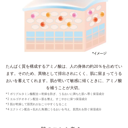
たんぱく質を構成するアミノ酸は、人の身体の約20％を占めてい
ます。
そのため、異物として排出されにくく、肌に留まってうる
おいを蓄えてくれます。
肌が乾いて敏感に傾くときに、アミノ酸
を補うことが大切。
*1 ポリグルタミン酸配合＝乾燥を防ぎ、うるおいに満ちた肌へ導く保湿成分
*2 エルゴチオネイン配合＝肌を整え、すこやかに保つ保湿成分
*3 肌が乾燥して肌荒れがおこりやすくなること
*4 エクトイン配合＝乱れた角層にうるおいを与え、肌荒れを防ぐ保湿成分