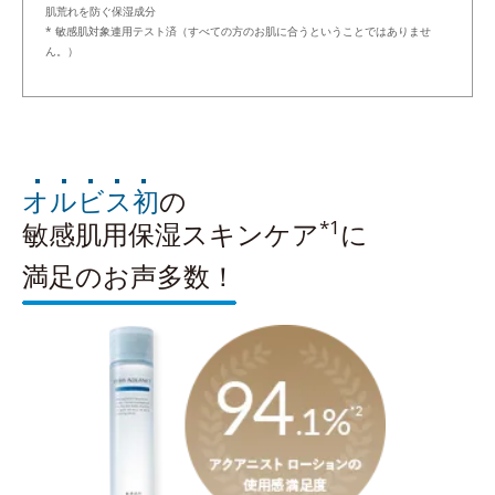
肌荒れを防ぐ保湿成分
* 敏感肌対象連用テスト済（すべての方のお肌に合うということではありませ
ん。）
オルビス初
の
*1
敏感肌用保湿スキンケア
に
満足のお声多数！