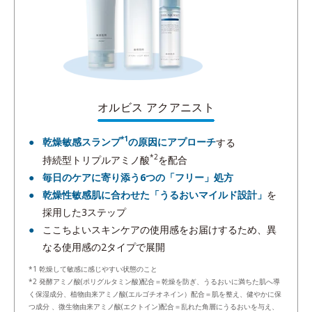
オルビス アクアニスト
*1
乾燥敏感スランプ
の原因にアプローチ
する
*2
持続型トリプルアミノ酸
を配合
毎日のケアに寄り添う6つの「フリー」処方
乾燥性敏感肌に合わせた「うるおいマイルド設計」
を
採用した3ステップ
ここちよいスキンケアの使用感をお届けするため、異
なる使用感の2タイプで展開
*1 乾燥して敏感に感じやすい状態のこと
*2 発酵アミノ酸(ポリグルタミン酸)配合＝乾燥を防ぎ、うるおいに満ちた肌へ導
く保湿成分、植物由来アミノ酸(エルゴチオネイン）配合＝肌を整え、健やかに保
つ成分 、微生物由来アミノ酸(エクトイン)配合＝乱れた角層にうるおいを与え、