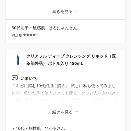
に上がった感があります！！擦る力加わると良くないの
続きを見る
で、3プッシュ使って洗っています。 ツッパリ感がひどい
などもなく、洗うとスッキリします。オススメです
30代前半・敏感肌
はるにゃんさん
満足度
クリアフル ディープ クレンジング リキッド（医
薬部外品） ボトル入り 150ｍL
いまいち
ニキビに悩む10代娘用に購入。 試しに私も使ってみまし
たが、乾いた手で使うととても硬く、グッと力を入れない
と顔全体に広がりません。濡れた手で使うと伸びはいいで
すが、毛穴の汚れが落ちてる感覚がありません。 洗い流す
続きを見る
とつるんとしていていいのですが... 私は普段オイルを使っ
ているんですが、リキッドってこんなもんなんでしょう
～10代・脂性肌
ひかるさん
か？ タッチが軽ければ摩擦レスでいいんですが、重たくて