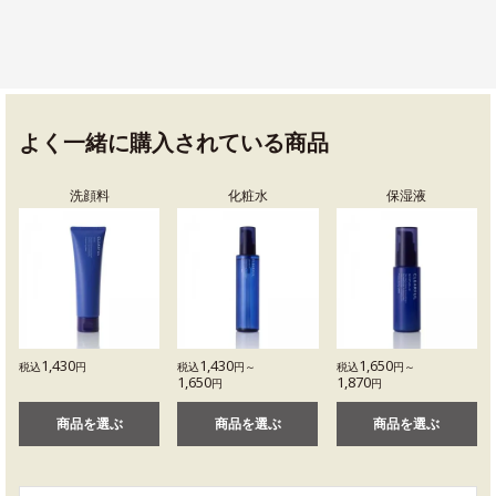
よく一緒に購入されている商品
洗顔料
化粧水
保湿液
1,430
1,430
1,650
税込
円
税込
円～
税込
円～
1,650
1,870
円
円
商品を選ぶ
商品を選ぶ
商品を選ぶ