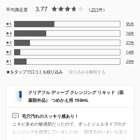
※アレルギーテスト済＝全ての方にアレルギーが起こらないという
3.77
平均満足度
ことではありません。
（
251
件）
※ノンコメドジェニックテスト済＝すべての人にコメド（ニキビの
もと）ができないというわけではありません。
5
95
件
4
76
件
3
37
件
2
14
件
1
29
件
★を
タップ
で口コミを絞り込み
絞り込みを解除する
クリアフル ディープ クレンジング リキッド（医
薬部外品） つめかえ用 150mL
毛穴汚れのスッキリ感あり！
ニキビ多めの敏感肌だったので、ずっとジェルタイプのク
レンジングを使用していましたが、 洗浄力がいまいち足り
ず、思い切ってこちらに乗り換えたところ、洗浄力が格段