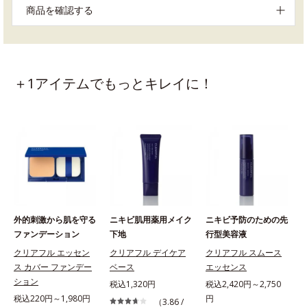
商品を確認する
＋1アイテムでもっとキレイに！
外的刺激から肌を守る
ニキビ肌用薬用メイク
ニキビ予防のための先
ファンデーション
下地
行型美容液
クリアフル エッセン
クリアフル デイケア
クリアフル スムース
ス カバー ファンデー
ベース
エッセンス
ション
税込1,320円
税込2,420円～2,750
税込220円～1,980円
円
（3.86 /