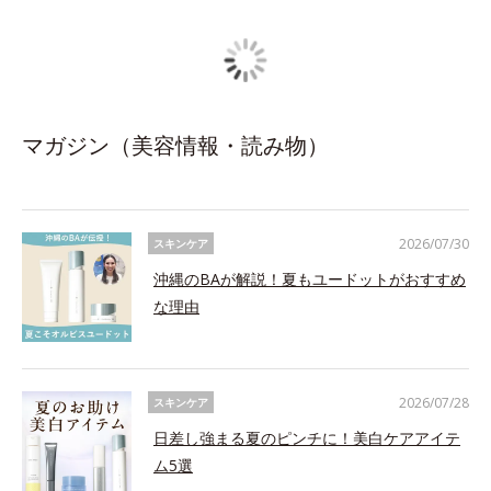
マガジン（美容情報・読み物）
2026/07/30
スキンケア
沖縄のBAが解説！夏もユードットがおすすめ
な理由
2026/07/28
スキンケア
日差し強まる夏のピンチに！美白ケアアイテ
ム5選