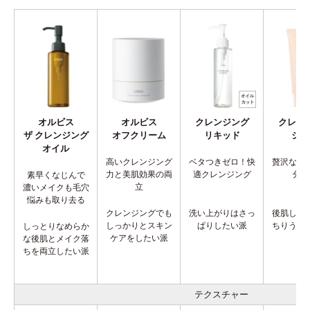
オルビス
オルビス
クレンジング
クレン
ザ クレンジング
オフクリーム
リキッド
ジェ
オイル
高いクレンジング
ベタつきゼロ！快
贅沢なう
力と美肌効果の両
適クレンジング
分配
素早くなじんで
立
濃いメイクも毛穴
悩みも取り去る
クレンジングでも
洗い上がりはさっ
後肌しっ
しっかりとスキン
ぱりしたい派
ちりうる
しっとりなめらか
ケアをしたい派
派
な後肌とメイク落
ちを両立したい派
テクスチャー