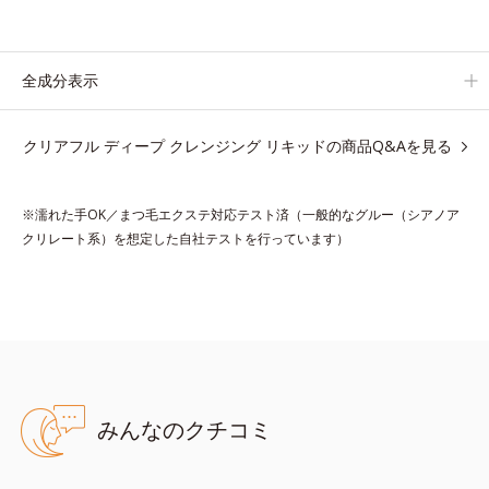
ビ対策スキンケア「クリアフルシリーズ」と共通の成分も配合
し、クリアな肌へ。
肌への摩擦を軽減させるための厚みのあるテクスチャーと、たっ
全成分表示
ぷり40％のうるおい成分、植物由来の洗浄成分も配合し、繊細な
肌をやさしく洗い上げます。
クリアフル ディープ クレンジング リキッドの商品Q&Aを見る
* 皮脂やメイクの油となじみ、毛穴の汚れを落とす処方
※濡れた手OK／まつ毛エクステ対応テスト済（一般的なグルー（シアノア
クリレート系）を想定した自社テストを行っています）
●無油分、無香料、無着色 ●アルコールフリー●グリチルリチン酸ジ
カリウム（甘草由来）配合＝ニキビ・肌荒れ防止薬用成分●紫根エキ
ス*1配合＝肌コンディションを整える整肌成分●浸透型コラーゲン
*2配合＝肌にうるおいを与えハリを与える保湿成分●ハトムギエキ
ス*3配合＝植物性保湿成分●毛穴クリア処方＝皮脂やメイクの油と
馴染み、毛穴の汚れを落とす処方
みんなのクチコミ
*1=シコニン、*2=コラーゲン・トリペプチドＦ、*3=ヨクイニンエ
キス