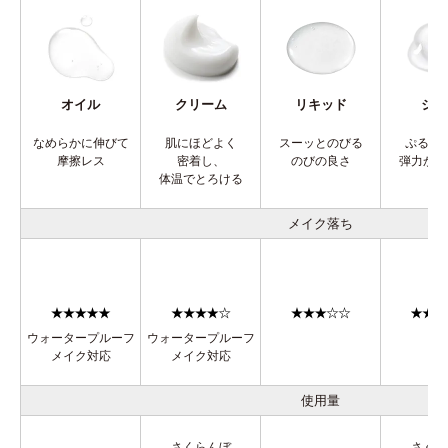
オイル
クリーム
リキッド
ジェ
なめらかに伸びて
肌にほどよく
スーッとのびる
ぷるん
摩擦レス
密着し、
のびの良さ
弾力から
体温でとろける
メイク落ち
ウォータープルーフ
ウォータープルーフ
メイク対応
メイク対応
使用量
さくらんぼ
さくら