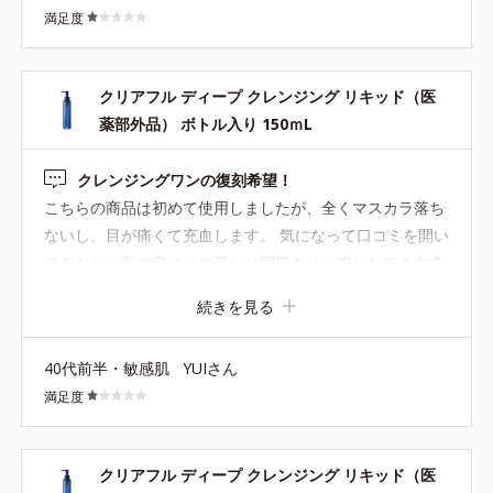
満足度
硬いのでそれが刺激になるのかニキビがひどくなり、娘の
肌には合わないようなので今後購入の予定はありません。
クリアフル ディープ クレンジング リキッド（医
薬部外品） ボトル入り 150ｍL
クレンジングワンの復刻希望！
こちらの商品は初めて使用しましたが、全くマスカラ落ち
ないし、目が痛くて充血します。 気になって口コミを開い
てみたら、案の定メイク落ちに問題ありと書かれてる方多
数。 なぜクレンジングワンを廃盤にしたのでしょうか。メ
続きを見る
イク落ちも素晴らしく、何も問題がなかったので、廃盤に
なった時はホントにショックでした。 切にクレンジングワ
40代前半・敏感肌
YUIさん
ンが復刻するのを望みます。 むしろこちらの商品の方を廃
満足度
盤にすべきだと思います。 クレンジングの役割を果たして
ません。ORBIS側で開発する段階で化粧落ちを試している
のでしょうか。疑問を感じます。数回使いましたが、目に
クリアフル ディープ クレンジング リキッド（医
異常をきたすので、捨てようと思います。二度と使わない