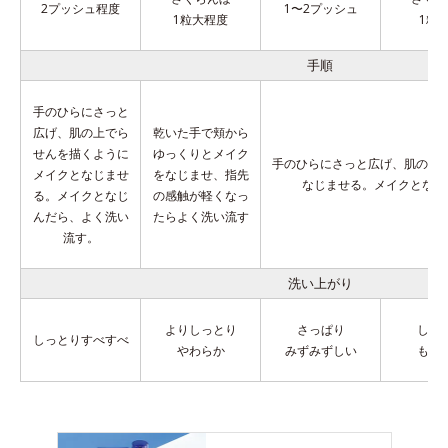
2プッシュ程度
1〜2プッシュ
1粒大程度
1粒
手順
手のひらにさっと
広げ、肌の上でら
乾いた手で頬から
せんを描くように
ゆっくりとメイク
手のひらにさっと広げ、肌の上
メイクとなじませ
をなじませ、指先
なじませる。
メイクとなじ
る。メイクとなじ
の感触が軽くなっ
んだら、よく洗い
たらよく洗い流す
流す。
洗い上がり
よりしっとり
さっぱり
しっ
しっとりすべすべ
やわらか
みずみずしい
もち