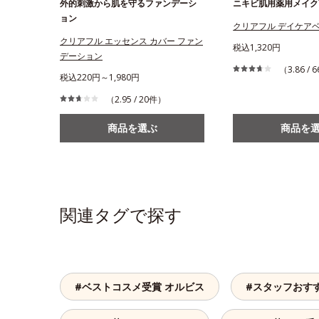
外的刺激から肌を守るファンデーシ
ニキビ肌用薬用メイク
ョン
クリアフル デイケア
クリアフル エッセンス カバー ファン
税込1,320円
デーション
（3.86 /
税込220円～1,980円
（2.95 / 20件）
商品を選ぶ
商品を
関連タグで探す
#ベストコスメ受賞 オルビス
#スタッフおす