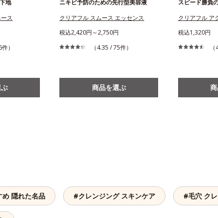
下地
ニキビ予防のための先行型美容液
スピード勝負
ベース
クリアフル スムース エッセンス
クリアフル ア
税込2,420円～2,750円
税込1,320円
 66件）
（4.35 / 75件）
（4
選ぶ
商品を選ぶ
商
すめ 隠れた名品
#クレンジング スキンケア
#毛穴 ク