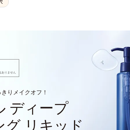
穴
はありません
っきりメイクオフ！
ル ディープ
ング リキッド