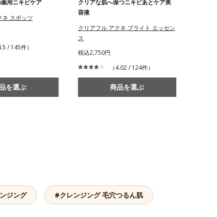
の薬用ニキビケア
クリアな肌へ保つニキビあとケア美
容液
クネ スポッツ
クリアフル アクネ ブライト エッセン
ス
.5 / 145件）
税込2,750円
（4.02 / 124件）
品を選ぶ
商品を選ぶ
レンジング
#クレンジング 毛穴つるん肌