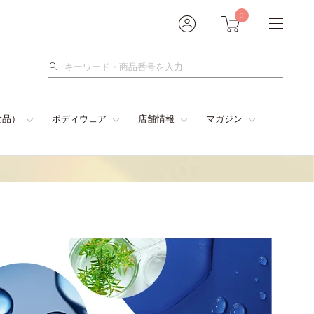
0
検
索
食品）
ボディウェア
店舗情報
マガジン