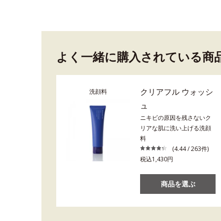
よく一緒に購入されている商
クリアフル ウォッシ
洗顔料
ュ
ニキビの原因を残さないク
リアな肌に洗い上げる洗顔
料
(4.44 / 263件)
税込1,430円
商品を選ぶ