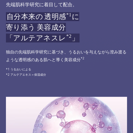
先端肌科学研究に着目して配合。
*1
自分本来の
透明感
に
寄り添う
美容成分
*2
「アルテアネスレ
」
独自の先端肌科学研究に基づき、うるおいを与えながら澄み渡る
*2
ような透明感のある肌へと導く美容成分
うるおいによる
アルテアエキス＝保湿成分