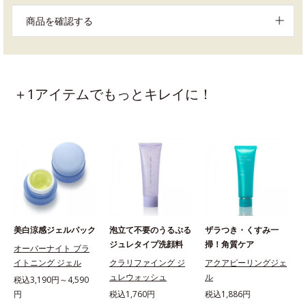
商品を確認する
＋1アイテムでもっとキレイに！
美白涼感ジェルパック
泡立て不要のうるぷる
ザラつき・くすみ一
ジュレタイプ洗顔料
掃！角質ケア
オーバーナイト ブラ
イトニング ジェル
クラリファイング ジ
アクアピーリングジェ
ュレウォッシュ
ル
税込3,190円～4,590
円
税込1,760円
税込1,886円