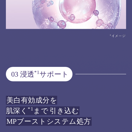
*1
03 浸透
サポート
美白有効成分を
*1
肌深く
まで
引き込む
MPブーストシステム処方