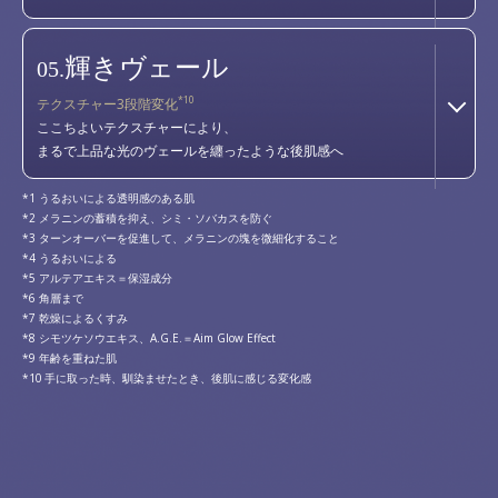
輝きヴェール
05.
*10
テクスチャー3段階変化
ここちよいテクスチャーにより、
まるで上品な光のヴェールを纏ったような後肌感へ
うるおいによる透明感のある肌
メラニンの蓄積を抑え、シミ・ソバカスを防ぐ
ターンオーバーを促進して、メラニンの塊を微細化すること
うるおいによる
アルテアエキス＝保湿成分
角層まで
乾燥によるくすみ
シモツケソウエキス、A.G.E.＝Aim Glow Effect
年齢を重ねた肌
手に取った時、馴染ませたとき、後肌に感じる変化感