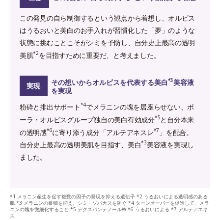
この発見の自ら制御するという観点から着想し、オルビス
はうるおいと美白のお手入れが習慣化した「夢」のような
状態に挑むことこそがシミを予防し、自分史上最高の透明
*2
美肌
を目指すために重要だ、と考えました。
*3
その想いからオルビスを代表する美白
美容液
実現
を実現
*4
粉砕と排出サポート
でメラニンの塊を居座らせない、ポ
*5
ーラ・オルビスグループ独自の美白有効成分
と自分本来
*6
*7
の透明感
に寄り添う成分「アルテアネスレ
」を配合。
*3
自分史上最高の透明美肌を目指す、美白
美容液を実現し
ました。
*1 メラニン産生を促す複数の因子の発現を抑える遺伝子 *2 うるおいによる透明感のある
肌 *3 メラニンの蓄積を抑え、シミ・ソバカスを防ぐ *4 ターンオーバーを促進して、メラ
ニンの塊を微細化すること *5 デクスパンテノールW *6 うるおいによる *7 アルテアエキ
ス