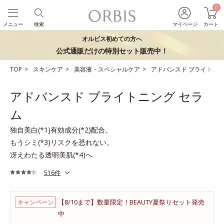
0
メニュー
検索
マイページ
カート
オルビス初めての方へ
公式通販だけの特別セット販売中！
TOP
スキンケア
美容液・スペシャルケア
アドバンスド ブライトニン
アドバンスド ブライトニング セラ
ム
独自美白(*1)有効成分(*2)配合。
もうシミ(*3)リスクを恐れない。
冴えわたる透明美肌(*4)へ
516件
【8/10まで】数量限定！BEAUTY夏祭りセット発売
キャンペーン
中