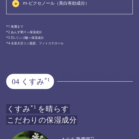
m-ピクセノール（美白有効成分）
角層まで
あんず果汁＝保湿成分
DL-リンゴ酸＝保湿成分
水添大豆リン脂質、フィトステロール
*1
04 くすみ
*1
くすみ
を晴らす
こだわりの保湿成分
*2