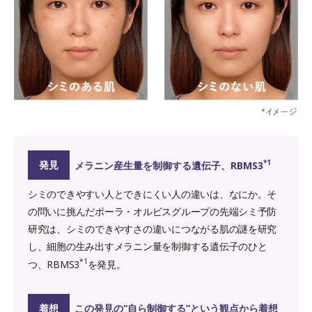
*1
発見
メラニン産生量を制御する遺伝子、RBMS3
シミのできやすい人とできにくい人の違いは、なにか。そ
の問いに挑んだポーラ・オルビスグループの先端シミ予防
研究は、シミのできやすさの違いにつながる肌の謎を研究
し、細胞の生み出すメラニン量を制御する遺伝子のひと
*1
つ、RBMS3
を発見。
着想
この発見の“自ら制御する”という観点から着想