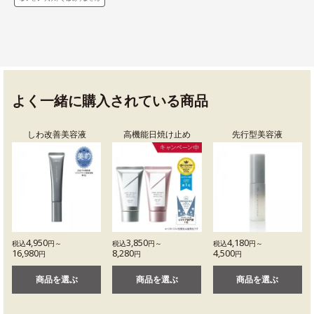
よく一緒に購入されている商品
しわ改善美容液
高機能日焼け止め
先行型美容液
4,950
3,850
4,180
税込
円～
税込
円～
税込
円～
16,980
8,280
4,500
円
円
円
商品を選ぶ
商品を選ぶ
商品を選ぶ