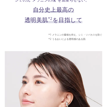
シミの元“メラニンの塊”を居座らせない。
自分史上最高の
*2
透明美肌
を目指して
メラニンの蓄積を抑え、シミ・ソバカスを防ぐ
うるおいによる透明感のある肌