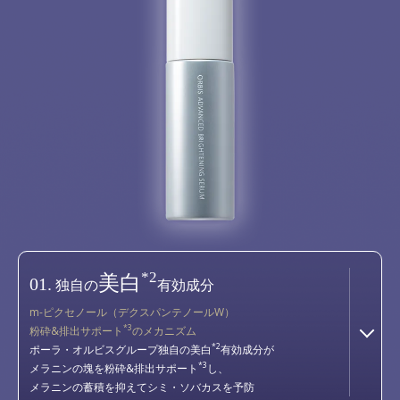
*2
美白
01.
独自の
有効成分
m-ピクセノール（デクスパンテノールW）
*3
粉砕&排出サポート
のメカニズム
*2
ポーラ・オルビスグループ独自の美白
有効成分が
*3
メラニンの塊を粉砕&排出サポート
し、
メラニンの蓄積を抑えてシミ・ソバカスを予防