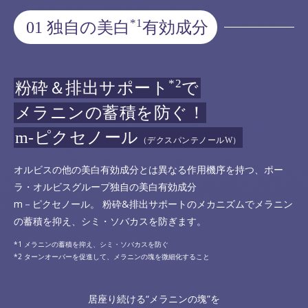
*1
01 独自の美白
有効成分
*2
粉砕＆排出サポート
で
メラニンの蓄積を防ぐ！
m-ピクセノール
（デクスパンテノールW）
オルビスの他の美白有効成分とは異なる作用機序を持つ、ポー
ラ・オルビスグループ独自の美白有効成分
m－ピクセノール。 粉砕&排出サポートのメカニズムでメラニン
の蓄積を抑え、シミ・ソバカスを防ぎます。
メラニンの蓄積を抑え、シミ・ソバカスを防ぐ
ターンオーバーを促進して、メラニンの塊を微細化すること
居座り続ける“メラニンの塊”を