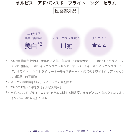
オルビス アドバンスド ブライトニング セラム
医薬部外品
*1
No.1売上
*3
*4
*2
ベストコスメ受賞
クチコミ
美白
美容液
11
★4.4
*2
美白
冠
2022年通販売上金額（オルビス内美白美容液・保湿液カテゴリ（ホワイトクリアエッ
センス（旧品）、ホワイトニングエッセンス、オーバーナイトホワイトニングジェル
EX、ホワイト エキストラ クリーミーモイスチャー））内でのホワイトクリアエッセン
ス（旧品）の実績値
メラニンの蓄積を抑え、シミ・ソバカスを防ぐ
2024年12月20日時点（オルビス調べ）
アドバンスド ブライトニング セラムに対する満足度。オルビス みんなのクチコミより
（2024年10月時点）n=332
*1