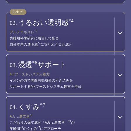
*4
うるおい透明感
02.
*5
アルテアネスレ
先端肌科学研究に着目して配合
*4
自分本来の透明感
に寄り添う美容成分
*6
浸透
サポート
03.
MPブーストシステム処方
イオンの力で美白有効成分の引き込みを
サポートするMPブーストシステム処方を搭載
*7
くすみ
04.
*8
A.G.E.夏雪草
*8
こだわりの保湿成分「A.G.E.夏雪草」
が
*9
*7
年齢肌
のくすみ
にアプローチ