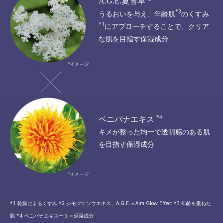
A.G.E.夏雪草
*3
うるおいを与え、年齢肌
のくすみ
*1
にアプローチすることで、
クリア
な肌を目指す保湿成分
*4
ベニバナエキス
キメが整った
均一で透明感のある肌
を目指す保湿成分
*1 乾燥によるくすみ *2 シモツケソウエキス、A.G.E.＝Aim Glow Effect *3 年齢を重ねた
肌 *4 ベニバナエキスー１＝保湿成分