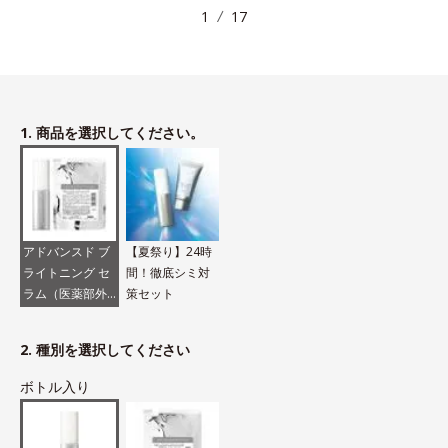
1
17
1. 商品を選択してください。
アドバンスド ブ
【夏祭り】24時
ライトニング セ
間！徹底シミ対
ラム（医薬部外
策セット
品）
2. 種別を選択してください
ボトル入り