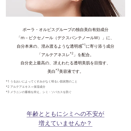
ポーラ・オルビスグループの独自美白有効成分
「m－ピクセノール（デクスパンテノールW）」に、
*1
自分本来の、澄み渡るような透明感
に寄り添う成分
*2
「アルテアネスレ
」を配合。
自分史上最高の、冴えわたる透明美肌を目指す、
*3
美白
美容液です。
うるおいによってくすみがなく明るい肌状態のこと
アルテアエキス＝保湿成分
メラニンの蓄積を抑え、シミ・ソバカスを防ぐ
年齢とともにシミへの不安が
増えていませんか？