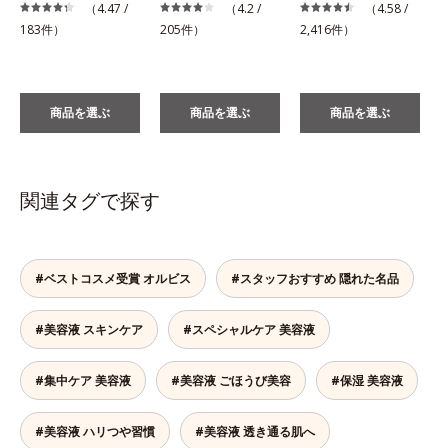
税
（4.47 /
（4.2 /
（4.58 /
183件）
205件）
2,416件）
商品を選ぶ
商品を選ぶ
商品を選ぶ
関連タグで探す
#ベストコスメ受賞 オルビス
#スタッフおすすめ 隠れた名品
#美容液 スキンケア
#スペシャルケア 美容液
#集中ケア 美容液
#美容液 ごほうび美容
#保湿 美容液
#美容液 ハリつや習慣
#美容液 透き通る肌へ