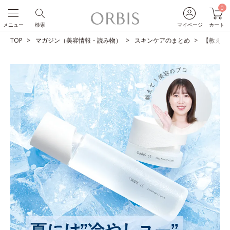
0
メニュー
検索
マイページ
カート
TOP
マガジン（美容情報・読み物）
スキンケアのまとめ
【教えて