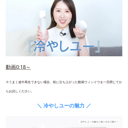
動画0:18～
※うまく途中再生できない場合、前に立ち上がった動画ウィンドウを一旦閉じてか
らお試しください。
＼ 冷やしユーの魅力 ／