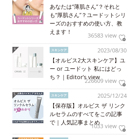
あなたは“薄肌さん”？それと
も“厚肌さん”？ユードットシリ
ーズのおすすめの使い方、教
えます！
36583 view
2023/08/30
スキンケア
【オルビス2大スキンケア】ユ
ー or ユードット 私にはどっ
ち？｜Editor’s view
226609 view
2025/12/24
スキンケア
【保存版】オルビス ザ リンク
ルセラムのすべてをこの記事
で｜人気記事まとめ
1033 view