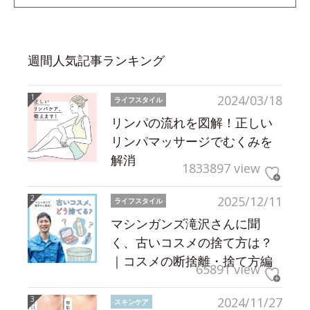
週間人気記事ランキング
2024/03/18
ライフスタイル
リンパの流れを図解！正しい
リンパマッサージでむくみを
解消
1833897 view
2025/12/11
ライフスタイル
マシンガンズ滝沢さんに聞
く、古いコスメの捨て方は？
｜コスメの断捨離・捨て方編
65891 view
2024/11/27
スキンケア