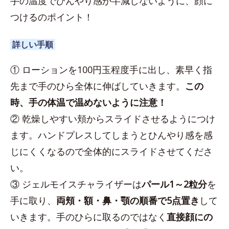
手の温度でひんやり感が半減しないように、顔に
つけるのポイント！
詳しい手順
① ローションを100円玉程度手に出し、素早く指
先まで手のひら全体に伸ばしていきます。
この
時、手の体温で温めないように注意！
② 乾燥しやすい頬からスライドさせるようにつけ
ます。ハンドプレスしてしまうとひんやり感を感
じにくくなるので全体的にスライドさせてくださ
い。
③ ジェルモイスチャライザーは
パール1～2粒分
を
手に取り、
両頬・額・鼻・顎の順番で5点置き
して
いきます。手のひらに取るのではなく
直接顔にの