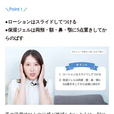
＼Point！／
●ローションはスライドしてつける
●保湿ジェルは両頬・額・鼻・顎に5点置きしてか
らのばす