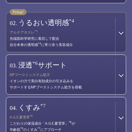
*4
うるおい透明感
02.
*5
アルテアネスレ
先端肌科学研究に着目して配合
*4
自分本来の透明感
に寄り添う美容成分
*6
浸透
サポート
03.
MPブーストシステム処方
イオンの力で美白有効成分の引き込みを
サポートするMPブーストシステム処方を搭載
*7
くすみ
04.
*8
A.G.E.夏雪草
*8
こだわりの保湿成分「A.G.E.夏雪草」
が
*9
*7
年齢肌
のくすみ
にアプローチ