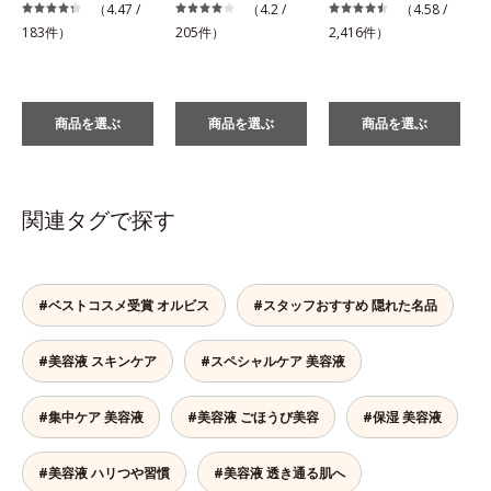
税
（4.47 /
（4.2 /
（4.58 /
183件）
205件）
2,416件）
商品を選ぶ
商品を選ぶ
商品を選ぶ
関連タグで探す
#ベストコスメ受賞 オルビス
#スタッフおすすめ 隠れた名品
#美容液 スキンケア
#スペシャルケア 美容液
#集中ケア 美容液
#美容液 ごほうび美容
#保湿 美容液
#美容液 ハリつや習慣
#美容液 透き通る肌へ