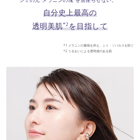
シミの元“メラニンの塊”を居座らせない。
自分史上最高の
*2
透明美肌
を目指して
メラニンの蓄積を抑え、シミ・ソバカスを防ぐ
うるおいによる透明感のある肌