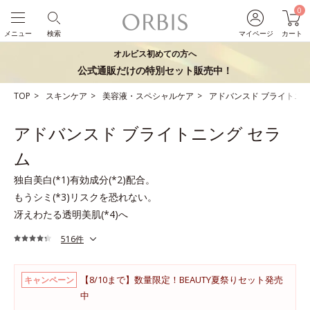
0
メニュー
検索
マイページ
カート
オルビス初めての方へ
公式通販だけの特別セット販売中！
TOP
スキンケア
美容液・スペシャルケア
アドバンスド ブライトニン
アドバンスド ブライトニング セラ
ム
独自美白(*1)有効成分(*2)配合。
もうシミ(*3)リスクを恐れない。
冴えわたる透明美肌(*4)へ
516件
【8/10まで】数量限定！BEAUTY夏祭りセット発売
キャンペーン
中