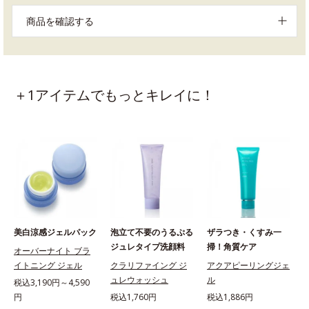
商品を確認する
＋1アイテムでもっとキレイに！
美白涼感ジェルパック
泡立て不要のうるぷる
ザラつき・くすみ一
ジュレタイプ洗顔料
掃！角質ケア
オーバーナイト ブラ
イトニング ジェル
クラリファイング ジ
アクアピーリングジェ
ュレウォッシュ
ル
税込3,190円～4,590
円
税込1,760円
税込1,886円