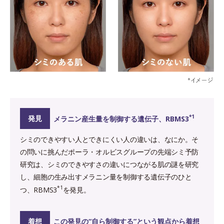
*1
発見
メラニン産生量を制御する遺伝子、RBMS3
シミのできやすい人とできにくい人の違いは、なにか。そ
の問いに挑んだポーラ・オルビスグループの先端シミ予防
研究は、シミのできやすさの違いにつながる肌の謎を研究
し、細胞の生み出すメラニン量を制御する遺伝子のひと
*1
つ、RBMS3
を発見。
着想
この発見の“自ら制御する”という観点から着想