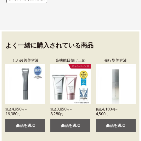
よく一緒に購入されている商品
しわ改善美容液
高機能日焼け止め
先行型美容液
4,950
3,850
4,180
税込
円～
税込
円～
税込
円～
16,980
8,280
4,500
円
円
円
商品を選ぶ
商品を選ぶ
商品を選ぶ