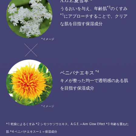
A.G.E.夏雪草
*3
うるおいを与え、年齢肌
のくすみ
*1
にアプローチすることで、
クリア
な肌を目指す保湿成分
*4
ベニバナエキス
キメが整った
均一で透明感のある肌
を目指す保湿成分
*1 乾燥によるくすみ *2 シモツケソウエキス、A.G.E.＝Aim Glow Effect *3 年齢を重ねた
肌 *4 ベニバナエキスー１＝保湿成分