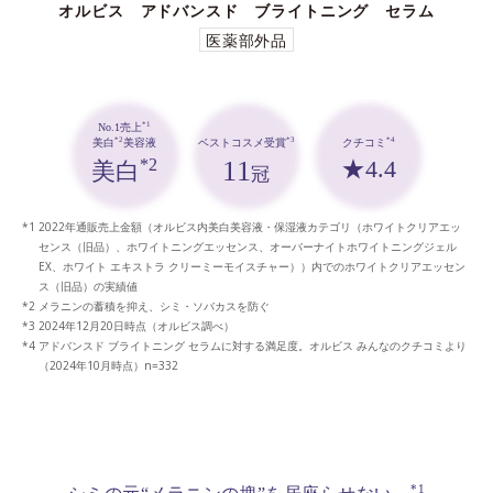
オルビス アドバンスド ブライトニング セラム
医薬部外品
*1
No.1売上
*3
*4
*2
ベストコスメ受賞
クチコミ
美白
美容液
11
★4.4
*2
美白
冠
2022年通販売上金額（オルビス内美白美容液・保湿液カテゴリ（ホワイトクリアエッ
センス（旧品）、ホワイトニングエッセンス、オーバーナイトホワイトニングジェル
EX、ホワイト エキストラ クリーミーモイスチャー））内でのホワイトクリアエッセン
ス（旧品）の実績値
メラニンの蓄積を抑え、シミ・ソバカスを防ぐ
2024年12月20日時点（オルビス調べ）
アドバンスド ブライトニング セラムに対する満足度。オルビス みんなのクチコミより
（2024年10月時点）n=332
*1