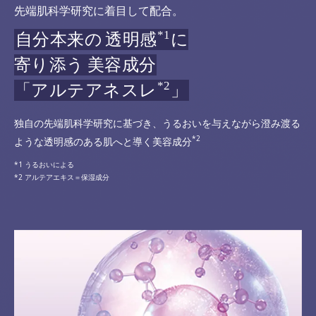
先端肌科学研究に着目して配合。
*1
自分本来の
透明感
に
寄り添う
美容成分
*2
「アルテアネスレ
」
独自の先端肌科学研究に基づき、うるおいを与えながら澄み渡る
*2
ような透明感のある肌へと導く美容成分
うるおいによる
アルテアエキス＝保湿成分