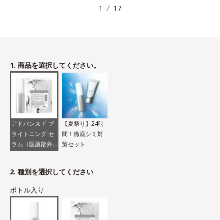
1
17
1. 商品を選択してください。
アドバンスド ブ
【夏祭り】24時
ライトニング セ
間！徹底シミ対
ラム（医薬部外
策セット
品）
2. 種別を選択してください
ボトル入り