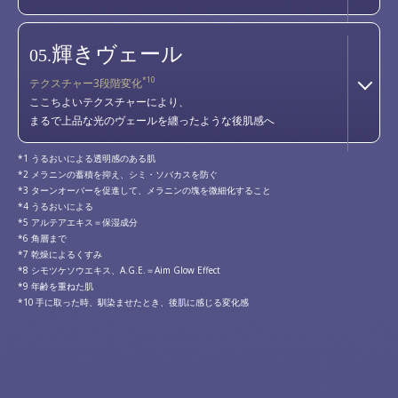
輝きヴェール
05.
*10
テクスチャー3段階変化
ここちよいテクスチャーにより、
まるで上品な光のヴェールを纏ったような後肌感へ
うるおいによる透明感のある肌
メラニンの蓄積を抑え、シミ・ソバカスを防ぐ
ターンオーバーを促進して、メラニンの塊を微細化すること
うるおいによる
アルテアエキス＝保湿成分
角層まで
乾燥によるくすみ
シモツケソウエキス、A.G.E.＝Aim Glow Effect
年齢を重ねた肌
手に取った時、馴染ませたとき、後肌に感じる変化感