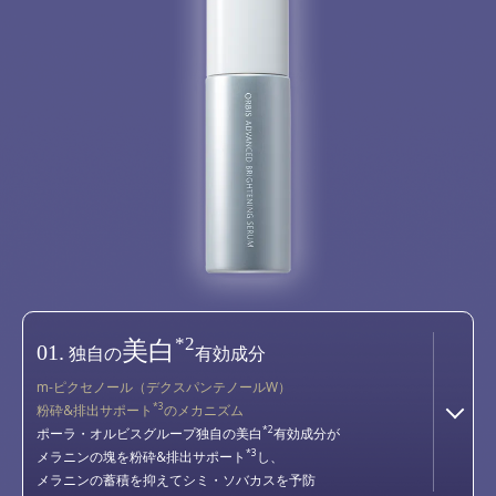
*2
美白
01.
独自の
有効成分
m-ピクセノール（デクスパンテノールW）
*3
粉砕&排出サポート
のメカニズム
*2
ポーラ・オルビスグループ独自の美白
有効成分が
*3
メラニンの塊を粉砕&排出サポート
し、
メラニンの蓄積を抑えてシミ・ソバカスを予防