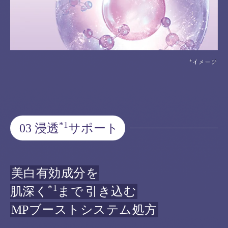
*1
03 浸透
サポート
美白有効成分を
*1
肌深く
まで
引き込む
MPブーストシステム処方