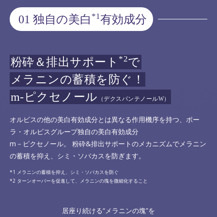
*1
01 独自の美白
有効成分
*2
粉砕＆排出サポート
で
メラニンの蓄積を防ぐ！
m-ピクセノール
（デクスパンテノールW）
オルビスの他の美白有効成分とは異なる作用機序を持つ、ポー
ラ・オルビスグループ独自の美白有効成分
m－ピクセノール。 粉砕&排出サポートのメカニズムでメラニン
の蓄積を抑え、シミ・ソバカスを防ぎます。
メラニンの蓄積を抑え、シミ・ソバカスを防ぐ
ターンオーバーを促進して、メラニンの塊を微細化すること
居座り続ける“メラニンの塊”を