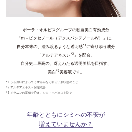
ポーラ・オルビスグループの独自美白有効成分
「m－ピクセノール（デクスパンテノールW）」に、
*1
自分本来の、澄み渡るような透明感
に寄り添う成分
*2
「アルテアネスレ
」を配合。
自分史上最高の、冴えわたる透明美肌を目指す、
*3
美白
美容液です。
うるおいによってくすみがなく明るい肌状態のこと
アルテアエキス＝保湿成分
メラニンの蓄積を抑え、シミ・ソバカスを防ぐ
年齢とともにシミへの不安が
増えていませんか？