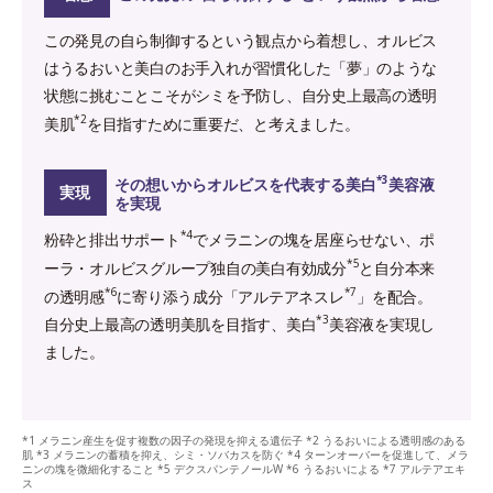
この発見の自ら制御するという観点から着想し、オルビス
はうるおいと美白のお手入れが習慣化した「夢」のような
状態に挑むことこそがシミを予防し、自分史上最高の透明
*2
美肌
を目指すために重要だ、と考えました。
*3
その想いからオルビスを代表する美白
美容液
実現
を実現
*4
粉砕と排出サポート
でメラニンの塊を居座らせない、ポ
*5
ーラ・オルビスグループ独自の美白有効成分
と自分本来
*6
*7
の透明感
に寄り添う成分「アルテアネスレ
」を配合。
*3
自分史上最高の透明美肌を目指す、美白
美容液を実現し
ました。
*1 メラニン産生を促す複数の因子の発現を抑える遺伝子 *2 うるおいによる透明感のある
肌 *3 メラニンの蓄積を抑え、シミ・ソバカスを防ぐ *4 ターンオーバーを促進して、メラ
ニンの塊を微細化すること *5 デクスパンテノールW *6 うるおいによる *7 アルテアエキ
ス