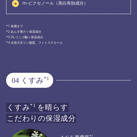
m-ピクセノール（美白有効成分）
角層まで
あんず果汁＝保湿成分
DL-リンゴ酸＝保湿成分
水添大豆リン脂質、フィトステロール
*1
04 くすみ
*1
くすみ
を晴らす
こだわりの保湿成分
*2