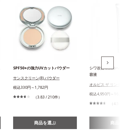
SPF50+の強力UVカットパウダー
シワ改善＆美白へWアプロー
容液
サンスクリーン(R) パウダー
オルビス ザ リンクルセラム
税込330円～1,782円
税込4,950円～16,980円
（3.83 / 210件）
（4.5 / 555件）
商品を選ぶ
商品を選ぶ