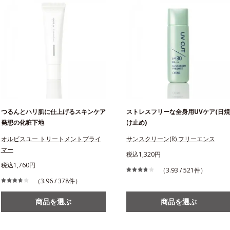
つるんとハリ肌に仕上げるスキンケア
ストレスフリーな全身用UVケア(日焼
発想の化粧下地
け止め)
オルビスユー トリートメントプライ
サンスクリーン(R) フリーエンス
マー
税込1,320円
税込1,760円
（3.93 / 521件）
（3.96 / 378件）
商品を選ぶ
商品を選ぶ