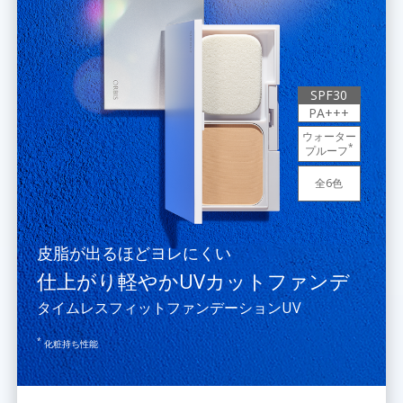
SPF30
PA+++
ウォーター
*
プルーフ
全6色
皮脂が出るほどヨレにくい
仕上がり軽やかUVカットファンデ
タイムレスフィットファンデーションUV
*
化粧持ち性能