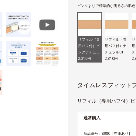
ピンクよりで標準的な明るさの肌色
リフィル（専
リフィル（専
リ
用パフ付）ピ
用パフ付）ナ
用
ンクナチュラ
チュラル01
チ
ル02
2,310円
2,310円
2
タイムレスフィットフ
リフィル（専用パフ付）ピン
通常購入
商品番号：
8980
［在庫あり］