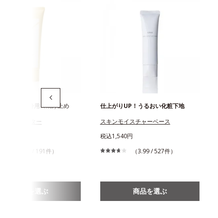
ス最強の全身用日焼け止め
仕上がりUP！うるおい化粧下地
UVプロテクター
スキンモイスチャーベース
640円
税込1,540円
（3.71 / 191件）
（3.99 / 527件）
商品を選ぶ
商品を選ぶ