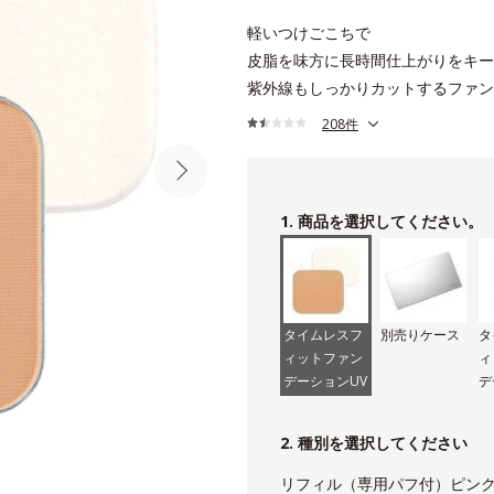
軽いつけごこちで
皮脂を味方に長時間仕上がりをキー
紫外線もしっかりカットするファン
208件
1. 商品を選択してください。
タイムレスフ
別売りケース
タ
ィットファン
ィ
デーションUV
デ
専
2. 種別を選択してください
リフィル（専用パフ付）ピンク