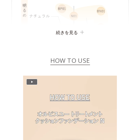
続きを見る
HOW TO USE
P
l
a
y
V
i
d
e
o