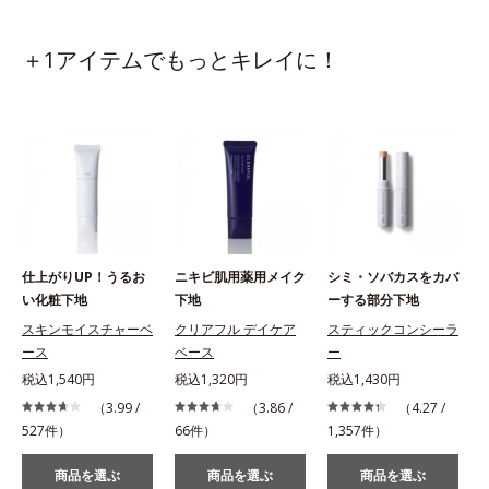
＋1アイテムでもっとキレイに！
仕上がりUP！うるお
ニキビ肌用薬用メイク
シミ・ソバカスをカバ
い化粧下地
下地
ーする部分下地
スキンモイスチャーベ
クリアフル デイケア
スティックコンシーラ
ース
ベース
ー
税込1,540円
税込1,320円
税込1,430円
（3.99 /
（3.86 /
（4.27 /
527件）
66件）
1,357件）
商品を選ぶ
商品を選ぶ
商品を選ぶ