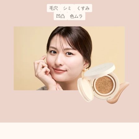
毛穴
シミ
くすみ
凹凸
色ムラ