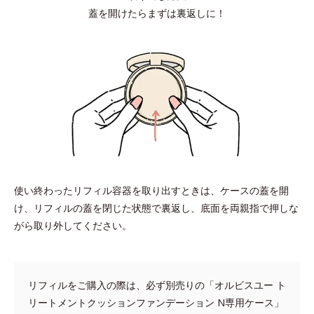
蓋を開けたらまずは裏返しに！
使い終わったリフィル容器を取り出すときは、ケースの蓋を開
け、リフィルの蓋を閉じた状態で裏返し、底面を両親指で押しな
指先だけを使ってなじませると色ムラになりやすいので、パフの
がら取り外してください。
面を使って肌にファンデーションを密着させるようにタッピング
してください。
リフィルをご購入の際は、必ず別売りの「オルビスユー ト
③しっかりカバーしたい箇所は
リートメントクッションファンデーション N専用ケース」