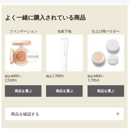
よく一緒に購入されている商品
ファンデーション
化粧下地
仕上げ用パウダー
440
1,760
440
税込
円～
税込
円
税込
円～
2,530
1,705
円
円
商品を選ぶ
商品を選ぶ
商品を選ぶ
商品を確認する