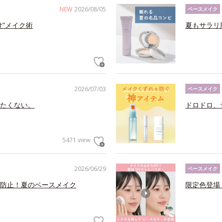
NEW
2026/08/05
ベースメイク
け”メイク術
夏もサラリ
2026/07/03
ベースメイク
たくない。
ドロドロ、
5471 view
2026/06/29
ベースメイク
防止！夏のベースメイク
限定色登場