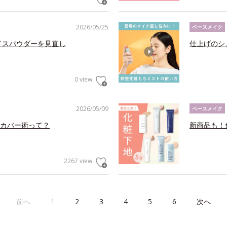
2026/05/25
ベースメイク
イスパウダーを見直し
仕上げのシ
0 view
2026/05/09
ベースメイク
カバー術って？
新商品も！
2267 view
前へ
1
2
3
4
5
6
次へ