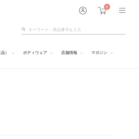
0
検
索
食品）
ボディウェア
店舗情報
マガジン