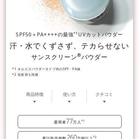
*1
SPF50＋PA++++の最強
UVカットパウダー
汗・水でくずさず、テカらせない
®
サンスクリーン
パウダー
*1 オルビスパウダータイプ内のSPF・PA値
*2 化粧持ち性能
商品特徴
使い方
クチコミ
77
*1
愛用者
万人
260
*2
累計販売個数
万個以上