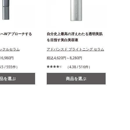
白へWアプローチする
自分史上最高の冴えわたる透明美肌
を目指す美白美容液
リンクルセラム
アドバンスド ブライトニング セラム
6,980円
税込4,620円～8,280円
.5 / 555件）
（4.38 / 516件）
品を選ぶ
商品を選ぶ