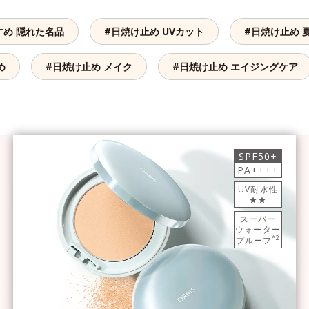
すめ 隠れた名品
#日焼け止め UVカット
#日焼け止め 
め
#日焼け止め メイク
#日焼け止め エイジングケア
SPF50+
PA++++
UV耐水性
★★
スーパー
ウォーター
*2
プルーフ