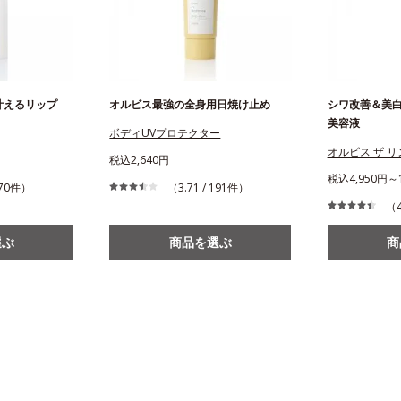
叶えるリップ
オルビス最強の全身用日焼け止め
シワ改善＆美
美容液
ボディUVプロテクター
オルビス ザ 
税込2,640円
税込4,950円～1
 270件）
（3.71 / 191件）
（4
選ぶ
商品を選ぶ
商