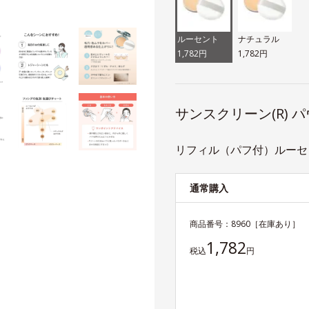
ルーセント
ナチュラル
1,782円
1,782円
サンスクリーン(R) 
リフィル（パフ付）ルーセ
通常購入
商品番号：
8960
［在庫あり］
1,782
税込
円