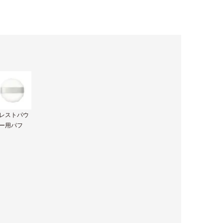
レストパウ
ー用パフ
ト