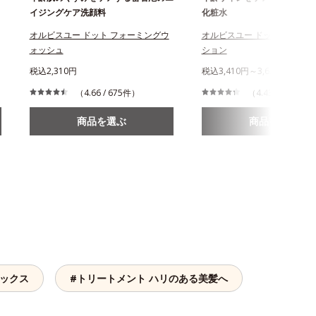
イジングケア洗顔料
化粧水
オルビスユー ドット フォーミングウ
オルビスユー ドット エッセ
ォッシュ
ション
税込2,310円
税込3,410円～3,630円
（4.66 / 675件）
（4.43 / 719件）
商品を選ぶ
商品を選ぶ
ラックス
#トリートメント ハリのある美髪へ