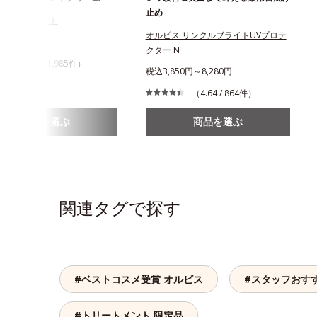
止め
トリートメント
オルビス リンクルブライトUVプロテ
3円
クター N
（4.5 / 1,985件）
税込3,850円～8,280円
（4.64 / 864件）
商品を選ぶ
商品を選ぶ
関連タグで探す
#ベストコスメ受賞 オルビス
#スタッフおす
#トリートメント 限定品