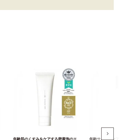
年齢肌のくすみをケアする密着泡のエ
年齢サインをケアする、うる