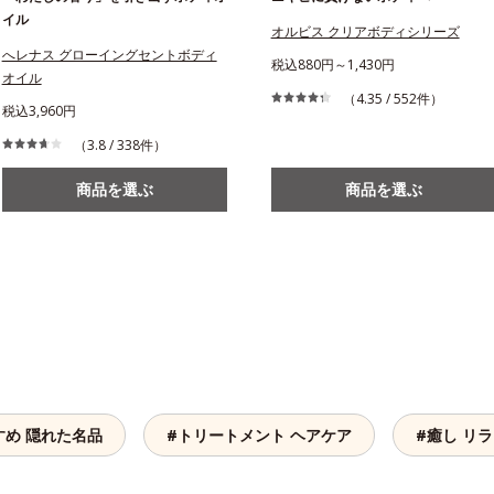
イル
オルビス クリアボディシリーズ
へレナス グローイングセントボディ
税込880円～1,430円
オイル
（4.35 / 552件）
税込3,960円
（3.8 / 338件）
商品を選ぶ
商品を選ぶ
すめ 隠れた名品
#トリートメント ヘアケア
#癒し リ