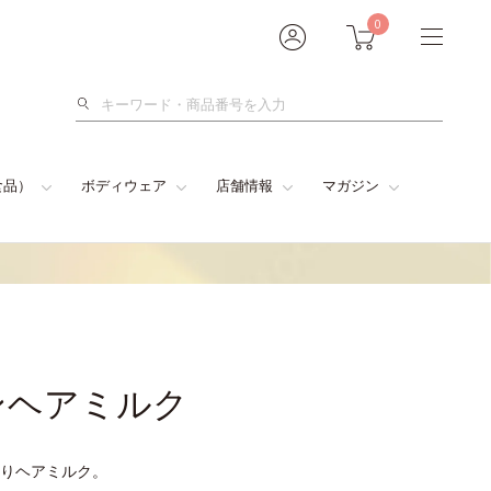
0
検
索
食品）
ボディウェア
店舗情報
マガジン
ンヘアミルク
りヘアミルク。