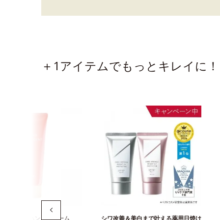
＋1アイテムでもっとキレイに！
かない保湿ハンドクリーム
シワ改善＆美白まで叶える薬用日焼け