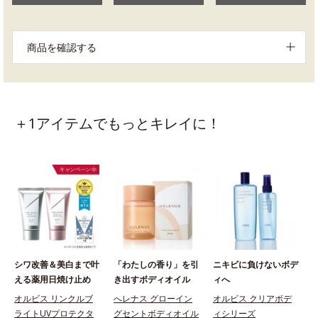
商品を確認する
＋1アイテムでもっとキレイに！
シワ改善＆美白まで叶
「わたしの香り」を引
ニキビに負けないボデ
える薬用日焼け止め
き出すボディオイル
ィへ
オルビス リンクルブ
へレナス グローイン
オルビス クリアボデ
ライトUVプロテクタ
グセントボディオイル
ィシリーズ