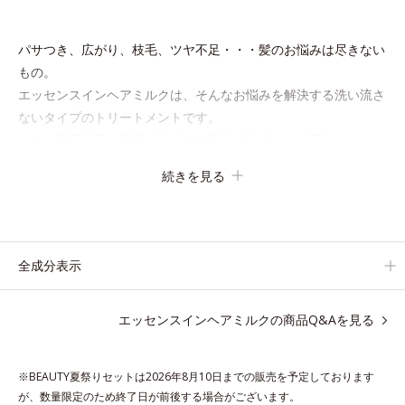
パサつき、広がり、枝毛、ツヤ不足・・・髪のお悩みは尽きない
もの。
エッセンスインヘアミルクは、そんなお悩みを解決する洗い流さ
ないタイプのトリートメントです。
サロン業界注目の美髪成分「CMC類似成分(*1)」を配合。
この「CMC」は、髪内部の成分が流れ出るのを防ぐ重要な役割
続きを見る
を担っており、ダメージを受けてバラバラになりがちな髪内部の
線維をくっつけます。
一度「CMC」を失うと自ら作り出すことはできないので、補う
ケアが不可欠なのです。
全成分表示
使用方法は簡単。適量を手にとって、タオルドライ後の髪（また
エッセンスインヘアミルクの商品Q&Aを見る
は乾いた髪）に、毛先を中心になじませます。 ドライヤーの熱
を味方に、擬似キューティクルを作り、サラサラつるんの指通り
を実現します。
※BEAUTY夏祭りセットは2026年8月10日までの販売を予定しております
さらに高保水ミルク(*2)が、うるおいを逃がさないように髪表面
が、数量限定のため終了日が前後する場合がございます。