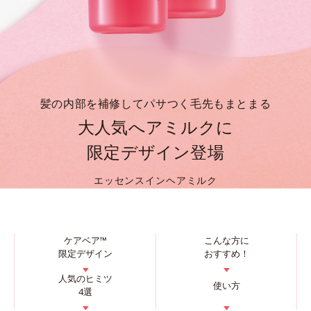
髪の内部を補修してパサつく毛先もまとまる
大人気へアミルクに
限定デザイン登場
エッセンスインヘアミルク
ケアベア™
こんな方に
限定デザイン
おすすめ！
▼
▼
人気のヒミツ
使い方
4選
▼
▼