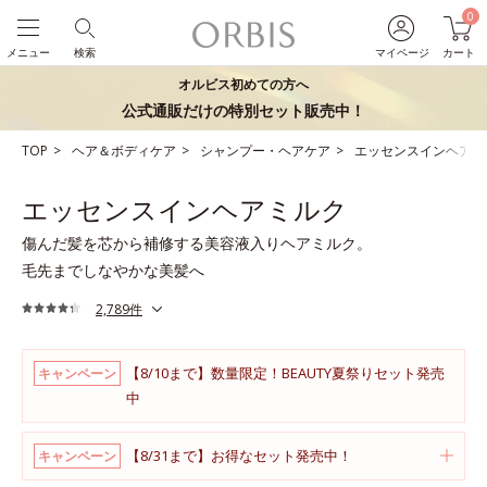
0
メニュー
検索
マイページ
カート
オルビス初めての方へ
公式通販だけの特別セット販売中！
TOP
ヘア＆ボディケア
シャンプー・ヘアケア
エッセンスインヘアミ
エッセンスインヘアミルク
傷んだ髪を芯から補修する美容液入りヘアミルク。
毛先までしなやかな美髪へ
2,789件
【8/10まで】数量限定！BEAUTY夏祭りセット発売
キャンペーン
中
【8/31まで】お得なセット発売中！
キャンペーン