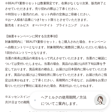
をコート。内外からのしっかりケアで、うるおい健康美髪をずっ
※BEAUTY夏祭りセットは数量限定です。在庫がなくなり次第、販売終了と
とキープします。
させていただきます。売り切れの際はご了承ください。
※特別セット販売のため、セット内容の交換はご容赦ください。
※お一人様各1品番につき1セット限りとさせていただきます。
*1 ダイズステロール配合＝毛髪補修成分
販売名：オルビス オーバーナイト ブライトニング ジェル
*2 ジエチルヘキサン酸ネオペンチルグリコール、ネオペンタン
酸イソデシル配合＝保水効果の高い毛髪保護成分
【抽選キャンペーンに関する注意事項】
対象期間内に「BEAUTY夏祭りセット」をご購入された場合、キャンペーン
各商品の詳しい情報は商品ページをご覧ください。
へ自動エントリーとなります。対象期間内に複数回ご購入いただいた場合も
・BEAUTY夏祭りは、
こちら
1回分のエントリーとなります。
・エッセンスインヘアオイルは、
こちら
当選の発表は賞品の発送をもって代えさせていただきます。当選のご確認に
ついては受付いたしません。当選の場合、賞品のお届けは8月下旬以降を予
定しております。賞品発送の都合上、お届けは日本国内に限らせていただき
ます。賞品のお届けはご登録住所に限らせていただきます。お届け先のご指
定は出来かねます。ご了承ください。長期間のご不在など、お品物をお受け
［エッセンスインヘアミルク］
取りいただけず弊社に返送された場合、再送付はいたしかねます。
●無香料、無着色 ●酸化しやすい油分不使用●浸透美容液成分配合＝
CMC類似成分、11種のアミノ酸をブレンドした毛髪補修成分●高保
※エッセンスインヘアオイル＋エッセンスインヘアミルクセットは2026年8
ヘアミルクの使用期間／方法
水ミルク配合＝保水効果の高い毛髪保護成分●ヒートプロテイン配合
月31日までの期間限定・通販限定です。
についてご案内します。
＝毛髪保護成分●シャイニーグロス成分配合＝ツヤ成分●アルコール
フリー