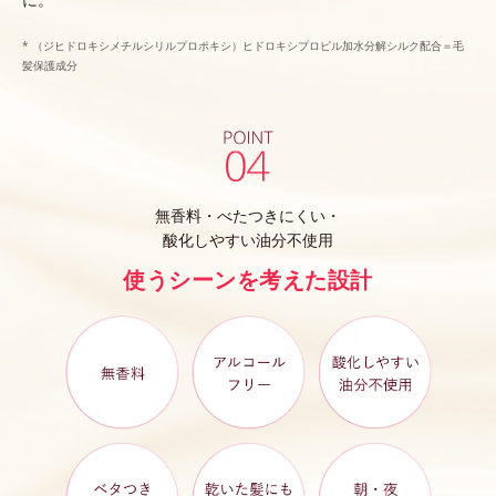
* （ジヒドロキシメチルシリルプロポキシ）ヒドロキシプロピル加水分解シルク配合＝毛
髪保護成分
無香料・べたつきにくい・
酸化しやすい油分不使用
使うシーンを考えた設計