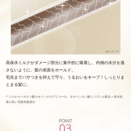
高保水ミルクがダメージ部分に集中的に吸着し、内側の水分を逃
さないように、髪の表面をホールド。
毛先までパサつきを抑えて守り、うるおいをキープ！しっとりま
とまる髪に。
* ジエチルヘキサン酸ネオペンチルグリコール、ネオペンタン酸イソデシル配合＝保水効
果の高い毛髪保護成分