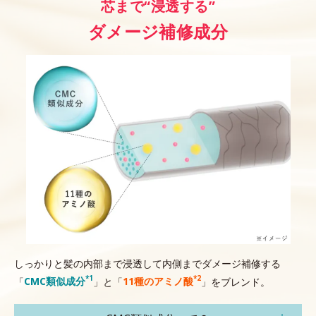
芯まで“浸透する”
ダメージ補修成分
しっかりと髪の内部まで浸透して内側までダメージ補修する
*1
*2
「
CMC類似成分
」と「
11種のアミノ酸
」をブレンド。