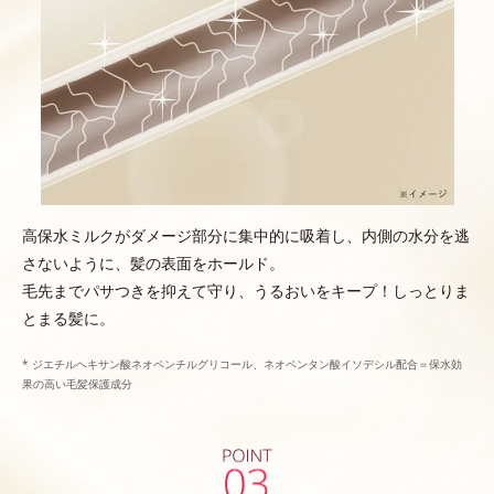
高保水ミルクがダメージ部分に集中的に吸着し、内側の水分を逃
さないように、髪の表面をホールド。
毛先までパサつきを抑えて守り、うるおいをキープ！しっとりま
とまる髪に。
* ジエチルヘキサン酸ネオペンチルグリコール、ネオペンタン酸イソデシル配合＝保水効
果の高い毛髪保護成分