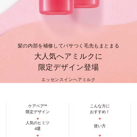
髪の内部を補修してパサつく毛先もまとまる
大人気へアミルクに
限定デザイン登場
エッセンスインヘアミルク
ケアベア™
こんな方に
限定デザイン
おすすめ！
▼
▼
人気のヒミツ
使い方
4選
▼
▼