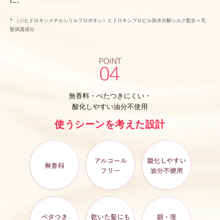
* （ジヒドロキシメチルシリルプロポキシ）ヒドロキシプロピル加水分解シルク配合＝毛
髪保護成分
無香料・べたつきにくい・
酸化しやすい油分不使用
使うシーンを考えた設計