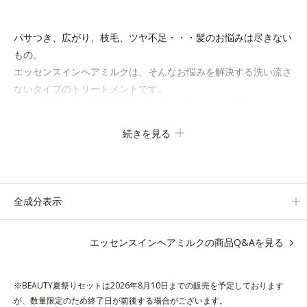
パサつき、広がり、枝毛、ツヤ不足・・・髪のお悩みは尽きない
もの。
エッセンスインヘアミルクは、そんなお悩みを解決する洗い流さ
ないタイプのトリートメントです。
サロン業界注目の美髪成分「CMC類似成分(*1)」を配合。
この「CMC」は、髪内部の成分が流れ出るのを防ぐ重要な役割
続きを見る
を担っており、ダメージを受けてバラバラになりがちな髪内部の
線維をくっつけます。
一度「CMC」を失うと自ら作り出すことはできないので、補う
ケアが不可欠なのです。
全成分表示
使用方法は簡単。適量を手にとって、タオルドライ後の髪（また
エッセンスインヘアミルクの商品Q&Aを見る
は乾いた髪）に、毛先を中心になじませます。 ドライヤーの熱
を味方に、擬似キューティクルを作り、サラサラつるんの指通り
を実現します。
※BEAUTY夏祭りセットは2026年8月10日までの販売を予定しております
さらに高保水ミルク(*2)が、うるおいを逃がさないように髪表面
が、数量限定のため終了日が前後する場合がございます。