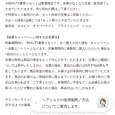
をコート。内外からのしっかりケアで、うるおい健康美髪をずっ
※BEAUTY夏祭りセットは数量限定です。在庫がなくなり次第、販売終了と
とキープします。
させていただきます。売り切れの際はご了承ください。
※特別セット販売のため、セット内容の交換はご容赦ください。
※お一人様各1品番につき1セット限りとさせていただきます。
*1 ダイズステロール配合＝毛髪補修成分
販売名：オルビス オーバーナイト ブライトニング ジェル
*2 ジエチルヘキサン酸ネオペンチルグリコール、ネオペンタン
酸イソデシル配合＝保水効果の高い毛髪保護成分
【抽選キャンペーンに関する注意事項】
対象期間内に「BEAUTY夏祭りセット」をご購入された場合、キャンペーン
各商品の詳しい情報は商品ページをご覧ください。
へ自動エントリーとなります。対象期間内に複数回ご購入いただいた場合も
・BEAUTY夏祭りは、
こちら
1回分のエントリーとなります。
・エッセンスインヘアオイルは、
こちら
当選の発表は賞品の発送をもって代えさせていただきます。当選のご確認に
ついては受付いたしません。当選の場合、賞品のお届けは8月下旬以降を予
定しております。賞品発送の都合上、お届けは日本国内に限らせていただき
ます。賞品のお届けはご登録住所に限らせていただきます。お届け先のご指
定は出来かねます。ご了承ください。長期間のご不在など、お品物をお受け
［エッセンスインヘアミルク］
取りいただけず弊社に返送された場合、再送付はいたしかねます。
●無香料、無着色 ●酸化しやすい油分不使用●浸透美容液成分配合＝
CMC類似成分、11種のアミノ酸をブレンドした毛髪補修成分●高保
※エッセンスインヘアオイル＋エッセンスインヘアミルクセットは2026年8
ヘアミルクの使用期間／方法
水ミルク配合＝保水効果の高い毛髪保護成分●ヒートプロテイン配合
月31日までの期間限定・通販限定です。
についてご案内します。
＝毛髪保護成分●シャイニーグロス成分配合＝ツヤ成分●アルコール
フリー