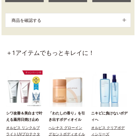
商品を確認する
＋1アイテムでもっとキレイに！
シワ改善＆美白まで叶
「わたしの香り」を引
ニキビに負けないボデ
える薬用日焼け止め
き出すボディオイル
ィへ
オルビス リンクルブ
へレナス グローイン
オルビス クリアボデ
ライトUVプロテクタ
グセントボディオイル
ィシリーズ