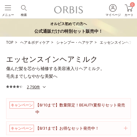
0
メニュー
検索
マイページ
カート
オルビス初めての方へ
公式通販だけの特別セット販売中！
TOP
ヘア＆ボディケア
シャンプー・ヘアケア
エッセンスインヘアミ
エッセンスインヘアミルク
傷んだ髪を芯から補修する美容液入りヘアミルク。
毛先までしなやかな美髪へ
2,790件
【8/10まで】数量限定！BEAUTY夏祭りセット発売
キャンペーン
中
【8/31まで】お得なセット発売中！
キャンペーン