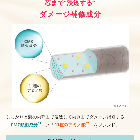
芯まで“浸透する”
ダメージ補修成分
しっかりと髪の内部まで浸透して内側までダメージ補修する
*1
*2
「
CMC類似成分
」と「
11種のアミノ酸
」をブレンド。