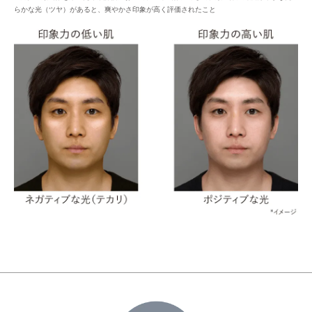
らかな光（ツヤ）があると、爽やかさ印象が高く評価されたこと
整える
プラスに帯電したローションの膜に、クリームに配合
ウォッシュのうるおいキャッチ膜がローションのうる
されたマイナスに帯電したダブルプロテクトパウダー
*2
おいをキャッチし浸透
。
*
が引き寄せ合ってなじむ。
*1 シクロヘキサンジカルポン酸ビスエトキシジグリコール
*タルク、ステアロイルグルタミン酸2Na、水酸化AI＝皮脂を吸着しうるお
*2 角層まで
いを保つ成分
*
うるおいキャッチ膜
を形成し、ローションのうるお
いキャッチ体勢を整える。
保つ
維持する
*うるおいキャッチ成分（塩化ジメチルジアリルアンモニウム・アクリルア
ミド共重合体液）を配合した、洗浄後に水溶性成分となじみやすい保湿膜