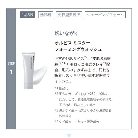
1品3役
洗顔料
先行型美容液
シェービングフォーム
洗いながす
オルビス ミスター
フォーミングウォッシュ
*2
毛穴の1/30サイズ
、“皮脂吸着微
STEP
*3
*4
粒子
”とモロッコ溶岩クレイ
配
合。毛穴のすみずみまで、汚れを
1
吸着しスッキリ洗い流す濃密泡ウ
ォッシュ。
旧品比
毛穴のサイズ（およそ250～400㎛）
にたいして、皮脂吸着微粒子の平均粒
子径は8～13㎛として算出
無水ケイ酸＝毛穴より小さい皮脂吸着
洗浄成分
ケイ酸Ａｌ・Ｍｇ＝洗浄成分