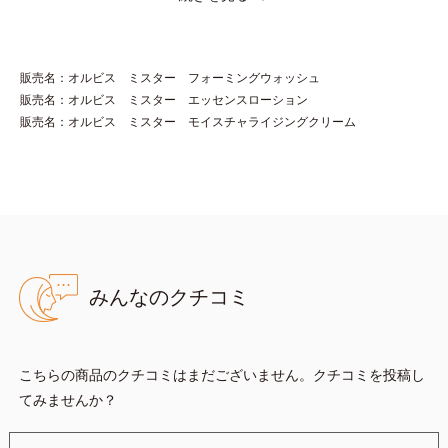
リ・ツヤへもアプローチする進化を遂げました。
うるおいを逃しやすい男性肌に着目し、アイテム同士をなじみや
すくする「うるおいコネクト設計」を採用。8アイテム分の機能
販売名：オルビス ミスター フォーミングウォッシュ
を3ステップに集約し、よりシンプルなお手入れで、ハリ・ツヤ
販売名：オルビス ミスター エッセンスローション
のある好印象な清潔透明肌(*1)へ導きます。
販売名：オルビス ミスター モイスチャライジングクリーム
*1 うるおいによる透明感のある肌
*2 男性の顔画像を用いた印象評価において、基準画像に対し
て、頬全体に輝度分布がなだらかな光（ツヤ）があると、爽やか
さ印象が高く評価されたこと
*3 2022年12月22日時点で、科学文献データベースPubMed及び
Google scholarにより国内化粧品業界において該当文献がないこ
みんなのクチコミ
とを確認（ポーラ化成研究所調べ）
アレルギーテスト済＝全ての方にアレルギーが起こらないということで
こちらの商品のクチコミはまだございません。クチコミを投稿し
はありません。
てみませんか？
ノンコメドジェニックテスト済＝すべての人にコメド（ニキビのもと）
ができないというわけではありません。