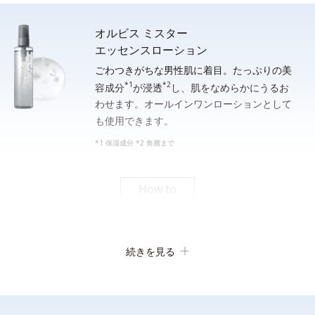
オルビス ミスター
エッセンスローション
ごわつきがちな男性肌に着目。たっぷりの美
*1
*2
顔全体をぬらします。手のひらに適量（約２cm）をとり、水ま
容成分
が浸透
し、肌をなめらかにうるお
わせます。オールインワンローションとして
たはぬるま湯でよく泡立ててから洗顔し、その後しっかり洗い流
も使用できます。
してください。
*1 保湿成分 *2 角層まで
*シェービングフォームとしてご使用になる場合は、洗面器等の器に適量をとり、水または
ぬるま湯を通常の５倍程度加えてよく薄めてから、泡立てネット等で充分に泡立てて使用
してください。
How to
素早い泡立ち
続きを見る