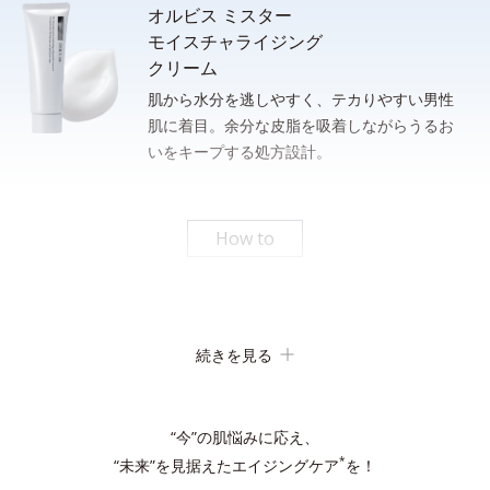
オルビス ミスター
モイスチャライジング
クリーム
肌から水分を逃しやすく、テカりやすい男性
肌に着目。余分な皮脂を吸着しながらうるお
洗顔後、清潔な手のひらに適量（ポンプ２プッシュまたは、100
いをキープする処方設計。
さっと泡立てられるもっちり濃密泡。忙しい朝のスキンケア時間
円硬貨１枚程度）をとり、下から上へ、包み込むように肌にやさ
の短縮に。
しくなじませます。
* 従来品とミスターフォーミングウォッシュの１％水溶液をメスシリンダーにそれぞれ測
りとり、上下に強く3回振ったときの泡の嵩目盛りを測定する。N＝3, P<0.05, student t-
How to
test ＜ポーラ化成研究所調べ＞
パシャっとはじけるローション
続きを見る
吸着洗浄
“今”の肌悩みに応え、
*
“未来”を見据えたエイジングケア
を！