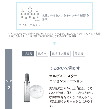
化粧水のうるおいをキャッチする膜*を
形成
モイストコネクト
* うるおいキャッチ成分（塩化ジメチルジアリルアンモニウム・アクリルアミド共重
合体）を配合した、洗浄後に水溶性成分となじみやすい保湿膜
1品3役
化粧水
保湿液／乳液
美容液
うるおいで満たす
オルビス ミスター
エッセンスローション
STEP
2
*2
美容液成分90%以上
配合。うる
おいを与え、保ち、ごわつきがち
な男性肌をなめらかに整えること
で次に使うクリームをなじみやす
く。