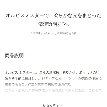
オルビスミスターで、柔らかな光をまとった
*
清潔透明肌
へ
* 清潔感とうるおいによる透明感がある肌
商品説明
オルビス ミスターは、男性の清潔感、爽やかさ、若々しさの印
象を科学的に検証し、ポジティブな光（＝ツヤ）が男性の印象に
重要であること(*2)を業界で初めて発見(*3)。
ニキビ・肌荒れ予防有効成分と保湿成分を新たに配合。これまで
の乾燥・テカリへのケアはそのままに、肌荒れ・ニキビ予防な
ど“今”の肌悩みに応え、“未来”を見据えて好印象の鍵となるハ
続きを見る