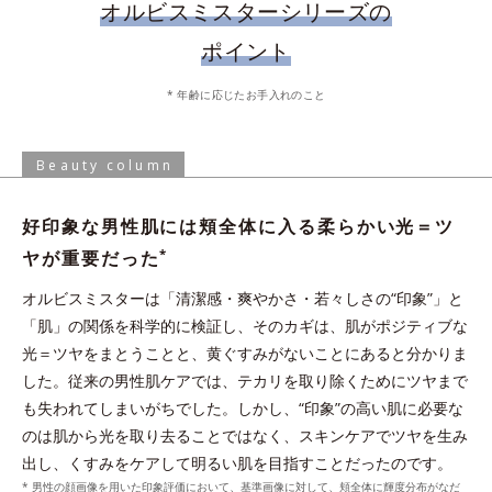
オルビスミスターシリーズの
ポイント
化粧水で肌を整えた後、手のひらに適量とり、顔全体にやさしく
* 年齢に応じたお手入れのこと
なじませます。乾燥の気になる目元やシェービング後などは、適
手からこぼれないジェル状ローション。軽やかな使い心地ですべ
量を付け足してください。
すべなめらか肌に。
Beauty column
* 保湿成分、水を含む
好印象な男性肌には頬全体に入る柔らかい光＝ツ
炭の約1.2倍の皮脂吸着能力がある“皮脂吸着微粒
*
ヤが重要だった
イオンの力でなじむ
*3
子”を配合。化粧水の浸透
を阻む余分な皮脂や汚れ
オルビスミスターは「清潔感・爽やかさ・若々しさの“印象”」と
を吸着洗浄。
与える
「肌」の関係を科学的に検証し、そのカギは、肌がポジティブな
*1 皮脂吸着微粒子と炭を各2gとり、人工皮脂に滴下した際に吸油した量を
光＝ツヤをまとうことと、黄ぐすみがないことにあると分かりま
測定する。N＝3, P<0.05, student t-test ＜ポーラ化成研究所調べ＞
した。従来の男性肌ケアでは、テカリを取り除くためにツヤまで
*2 ケイ酸Ａｌ・Ｍｇ（洗浄成分）
も失われてしまいがちでした。しかし、“印象”の高い肌に必要な
*3 角層まで
のは肌から光を取り去ることではなく、スキンケアでツヤを生み
出し、くすみをケアして明るい肌を目指すことだったのです。
* 男性の顔画像を用いた印象評価において、基準画像に対して、頬全体に輝度分布がなだ