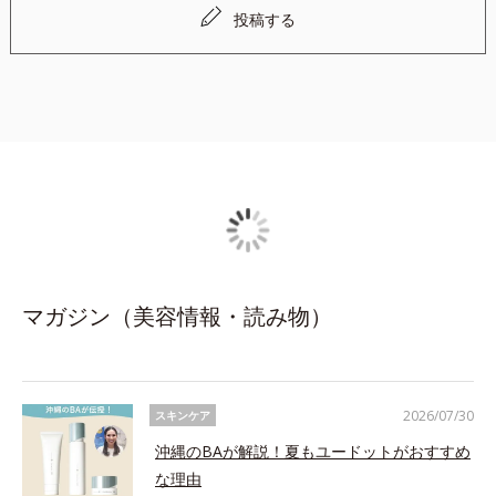
投稿する
［オルビス ミスター フォーミングウォッシュ］
●無油分、無香料、無着色 ●アルコールフリー ●パラベンフリー
●D-グリチルリチン酸ジカリウムRM※1：有効成分グリチルリチン酸
ジカリウム（ニキビ・肌荒れを防ぐ）とうるおいによる透明感をサ
ポートする保湿成分を組み合わせた複合成分
●銀杏葉エキスF※２：ハリとツヤのある肌を目指す保湿成分
●ヒアルロン酸※３：保湿成分
●皮脂吸着微粒子※４：毛穴より小さい皮脂吸着成分
●モロッコ溶岩クレイ※5：洗浄成分
●うるおいキャッチ成分※６：水溶性成分となじみやすい保湿成分
マガジン（美容情報・読み物）
［オルビス ミスター エッセンスローション］
●無油分、無香料、無着色 ●界面活性剤不使用 ●弱酸性 ●アルコ
ールフリー ●パラベンフリー
●D-グリチルリチン酸ジカリウムRM※1：有効成分グリチルリチン酸
ジカリウム（ニキビ・肌荒れを防ぐ）とうるおいによる透明感をサ
2026/07/30
スキンケア
ポートする保湿成分を組み合わせた複合成分
沖縄のBAが解説！夏もユードットがおすすめ
●銀杏葉エキスF※２：ハリとツヤのある肌を目指す保湿成分
な理由
●ヒアルロン酸※３：保湿成分