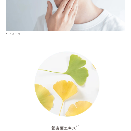
* イメージ
*1
銀杏葉エキス