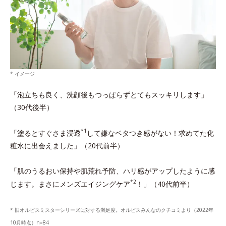
* イメージ
「泡立ちも良く、洗顔後もつっぱらずとてもスッキリします」
（30代後半）
*1
「塗るとすぐさま浸透
して嫌なベタつき感がない！求めてた化
粧水に出会えました」（20代前半）
「肌のうるおい保持や肌荒れ予防、ハリ感がアップしたように感
*2
じます。まさにメンズエイジングケア
！」（40代前半）
* 旧オルビスミスターシリーズに対する満足度。オルビスみんなのクチコミより（2022年
10月時点）n=84