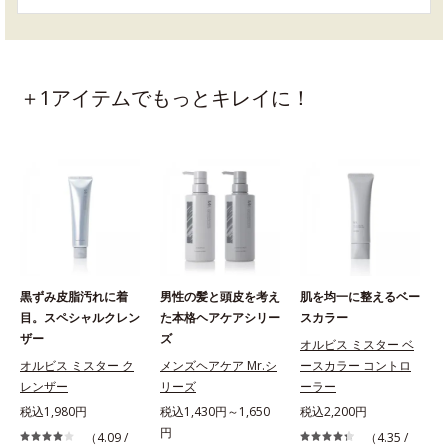
＋1アイテムでもっとキレイに！
黒ずみ皮脂汚れに着
男性の髪と頭皮を考え
肌を均一に整えるベー
目。スペシャルクレン
た本格ヘアケアシリー
スカラー
ザー
ズ
オルビス ミスター ベ
オルビス ミスター ク
メンズヘアケア Mr.シ
ースカラー コントロ
レンザー
リーズ
ーラー
税込1,980円
税込1,430円～1,650
税込2,200円
円
（4.09 /
（4.35 /