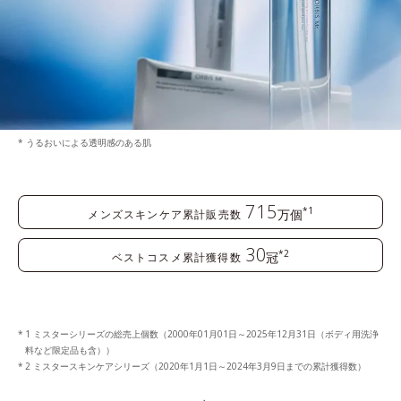
* うるおいによる透明感のある肌
715
*1
万個
メンズスキンケア累計販売数
30
*2
冠
ベストコスメ累計獲得数
1 ミスターシリーズの総売上個数（2000年01月01日～2025年12月31日（ボディ用洗浄
料など限定品も含））
2 ミスタースキンケアシリーズ（2020年1月1日～2024年3月9日までの累計獲得数）