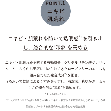
ダブルプロテクトパウダーが肌上に均一に整列。長時
間うるおいを保持し、余分な皮脂を吸着し、テカリを
予防。
*
プラスに帯電したイオニックコラーゲン
配合の保湿
膜を形成。与えたうるおいをしっかりキープ！
*1
ニキビ・肌荒れを防いで透明感
を引き出
*水溶性コラーゲン液（魚起源）＝保湿成分
し、総合的な“印象”を高める
ニキビ・肌荒れを予防する有効成分「グリチルリチン酸ジカリウ
ム」と、古くから美容に用いられてきたローズマリーのエキスを
*2
組み合わせた複合成分
を配合。
うるおいで乾燥によるくすみをケアし、清潔感、爽やかさ、若々
しさの総合的な“印象”を高めます。
*1 うるおいによる
*2 D-グリチルリチン酸ジカリウムRM＝ニキビ・肌荒れ予防有効成分とうるおいによる透
明感をサポートする保湿成分を組み合わせた複合成分