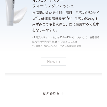
フォーミングウォッシュ
皮脂量の多い男性肌に着目。毛穴の1/30サイ
*1
*2
ズ
の皮脂吸着微粒子
が、毛穴の汚れをす
みずみまで吸着洗浄し、次に使用する化粧水
をなじみやすく。
*1 毛穴のサイズ（およそ250～400㎛）にたいして、皮脂吸着
微粒子の平均粒子径は8～13㎛として算出
*2 無水ケイ酸＝毛穴より小さい皮脂吸着成分
How to
続きを見る