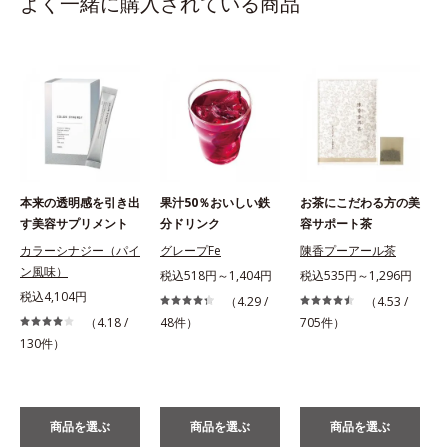
よく一緒に購入されている商品
本来の透明感を引き出
果汁50％おいしい鉄
お茶にこだわる方の美
す美容サプリメント
分ドリンク
容サポート茶
カラーシナジー（パイ
グレープFe
陳香プーアール茶
ン風味）
税込518円～1,404円
税込535円～1,296円
税込4,104円
（4.29 /
（4.53 /
（4.18 /
48件）
705件）
130件）
商品を選ぶ
商品を選ぶ
商品を選ぶ