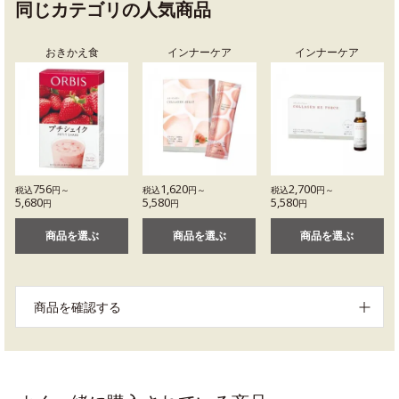
同じカテゴリの人気商品
おきかえ食
インナーケア
インナーケア
756
1,620
2,700
税込
円～
税込
円～
税込
円～
5,680
5,580
5,580
円
円
円
商品を選ぶ
商品を選ぶ
商品を選ぶ
商品を確認する