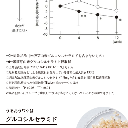
対象品群（米胚芽由来グルコシルセラミドを含まないもの）
米胚芽由来グルコシルセラミド摂取群
出典:薬理と治療 2013,11(41),1051-1059より引用
対象者:乾燥などによる肌荒れを自覚している健常な成人男女133名
試験方法:米胚芽由来グルコシルセラミド1.8mgを含む食品を1日1回12週間摂取
測定項目:経表皮水分蒸散量(TEWL)※頬のデータを抜粋
*
**
群間比較
P＜0.05、
P＜0.01
対象品を摂ったグループと比較して水分が逃げにくくなっているのが確認できました。
うるおうワケは
グルコシルセラミド