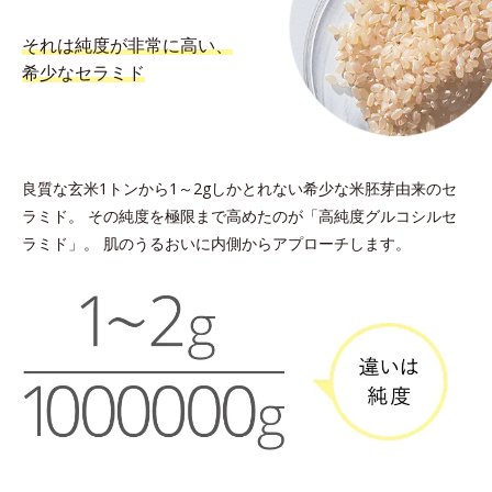
それは純度が非常に高い、
希少なセラミド
良質な玄米1トンから1～2gしかとれない希少な米胚芽由来のセ
ラミド。
その純度を極限まで高めたのが「高純度グルコシルセ
ラミド」。
肌のうるおいに内側からアプローチします。