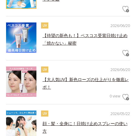
2026/06/20
UV
【待望の新色も！】ベスコス受賞日焼け止め
「焼かない」秘密
2026/06/20
UV
【大人気UV】新色ローズの仕上がりを徹底レ
ポ！
0 view
2026/05/22
UV
顔・髪・全身に！日焼け止めスプレーの使い
方