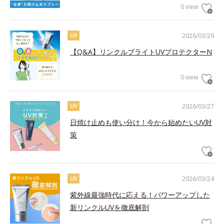
0 view
2026/03/29
UV
【Q&A】リンクルブライトUVプロテクターN
0 view
2026/03/27
UV
日焼け止めも使い分け！今から始めたいUV対
策
2026/03/24
UV
紫外線最強時代に応える！パワーアップした
新リンクルUVを徹底解剖