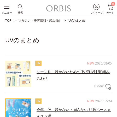
0
メニュー
検索
マイページ
カート
TOP
マガジン（美容情報・読み物）
UVのまとめ
UVのまとめ
NEW
2026/08/05
UV
シーン別！焼かないための“鉄壁UV対策”組み
合わせ
0 view
NEW
2026/07/24
UV
今年こそ、焼かない・崩さない！UVベースメ
イク５選