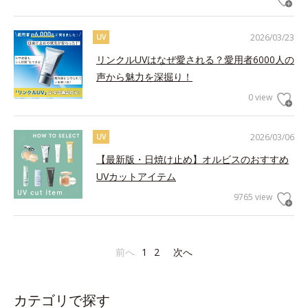
2026/03/23
UV
リンクルUVはなぜ愛される？愛用者6000人の
声から魅力を深掘り！
0 view
2026/03/06
UV
【最新版・日焼け止め】オルビスのおすすめ
UVカットアイテム
9765 view
前へ
1
2
次へ
カテゴリで探す