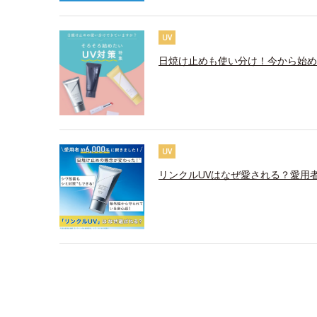
UV
日焼け止めも使い分け！今から始め
UV
リンクルUVはなぜ愛される？愛用者