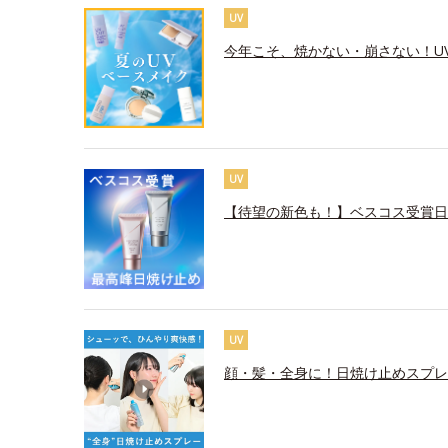
UV
今年こそ、焼かない・崩さない！U
UV
【待望の新色も！】ベスコス受賞日
UV
顔・髪・全身に！日焼け止めスプレ