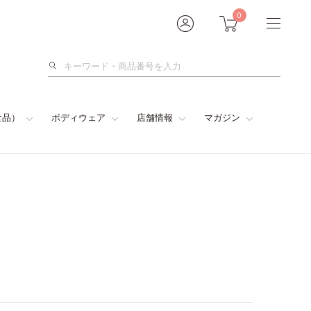
0
検
索
食品）
ボディウェア
店舗情報
マガジン