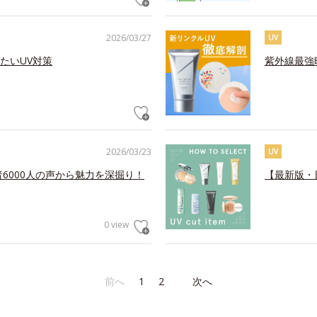
2026/03/27
UV
たいUV対策
紫外線最強
2026/03/23
UV
6000人の声から魅力を深掘り！
【最新版・
0 view
前へ
1
2
次へ