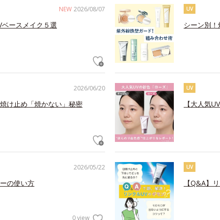
NEW
2026/08/07
UV
Vベースメイク５選
シーン別！
2026/06/20
UV
焼け止め「焼かない」秘密
【大人気U
2026/05/22
UV
ーの使い方
【Q&A】
0 view