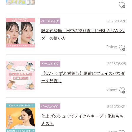
2026/05/26
ベースメイク
限定色登場！日中の塗り直しに便利なUVパウ
ダーの使い方
0 view
2026/05/25
ベースメイク
【UV・くずれ対策も】夏前にフェイスパウダ
ーを見直し
0 view
2026/05/21
ベースメイク
仕上げのシュッでメイクをキープ！化粧もち
ミスト