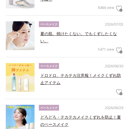
8486 view
2026/07/03
ベースメイク
夏の肌、焼けたくない。でもくずしたくな
い。
5471 view
2026/06/30
ベースメイク
ドロドロ、テカテカ注意報！メイクくずれ防
止アイテム
2026/06/29
ベースメイク
どろどろ・テカテカメイクくずれを防止！夏
のベースメイク