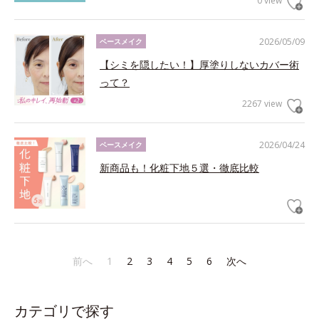
0 view
2026/05/09
ベースメイク
【シミを隠したい！】厚塗りしないカバー術
って？
2267 view
2026/04/24
ベースメイク
新商品も！化粧下地５選・徹底比較
前へ
1
2
3
4
5
6
次へ
カテゴリで探す