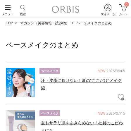
0
メニュー
検索
マイページ
カート
TOP
マガジン（美容情報・読み物）
ベースメイクのまとめ
ベースメイクのまとめ
NEW
2026/08/05
ベースメイク
汗・皮脂に負けない！夏の“ここだけ”メイク
術
NEW
2026/07/15
ベースメイク
夏もサラリ肌をあきらめない！社員のこだわ
りは？