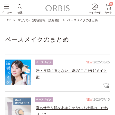
0
メニュー
検索
マイページ
カート
TOP
マガジン（美容情報・読み物）
ベースメイクのまとめ
ベースメイクのまとめ
NEW
2026/08/05
ベースメイク
汗・皮脂に負けない！夏の“ここだけ”メイク
術
NEW
2026/07/15
ベースメイク
夏もサラリ肌をあきらめない！社員のこだわ
りは？