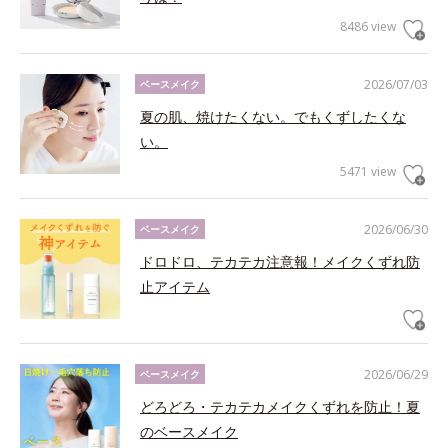
8486 view
2026/07/03
ベースメイク
夏の肌、焼けたくない。でもくずしたくな
い。
5471 view
2026/06/30
ベースメイク
ドロドロ、テカテカ注意報！メイクくずれ防
止アイテム
2026/06/29
ベースメイク
どろどろ・テカテカメイクくずれを防止！夏
のベースメイク