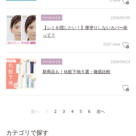
0 view
2026/05/09
ベースメイク
【シミを隠したい！】厚塗りしないカバー術
って？
2267 view
2026/04/24
ベースメイク
新商品も！化粧下地５選・徹底比較
前へ
1
2
3
4
5
6
次へ
カテゴリで探す