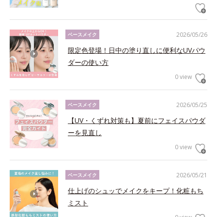
2026/05/26
ベースメイク
限定色登場！日中の塗り直しに便利なUVパウ
ダーの使い方
0 view
2026/05/25
ベースメイク
【UV・くずれ対策も】夏前にフェイスパウダ
ーを見直し
0 view
2026/05/21
ベースメイク
仕上げのシュッでメイクをキープ！化粧もち
ミスト