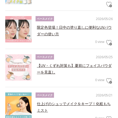
2026/05/26
ベースメイク
限定色登場！日中の塗り直しに便利なUVパウ
ダーの使い方
0 view
2026/05/25
ベースメイク
【UV・くずれ対策も】夏前にフェイスパウダ
ーを見直し
0 view
2026/05/21
ベースメイク
仕上げのシュッでメイクをキープ！化粧もち
ミスト