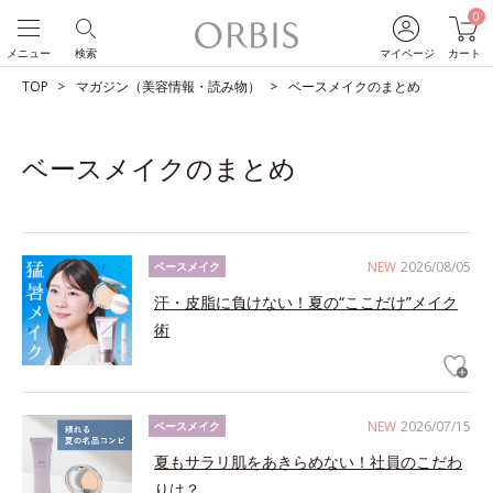
0
メニュー
検索
マイページ
カート
TOP
マガジン（美容情報・読み物）
ベースメイクのまとめ
ベースメイクのまとめ
NEW
2026/08/05
ベースメイク
汗・皮脂に負けない！夏の“ここだけ”メイク
術
NEW
2026/07/15
ベースメイク
夏もサラリ肌をあきらめない！社員のこだわ
りは？