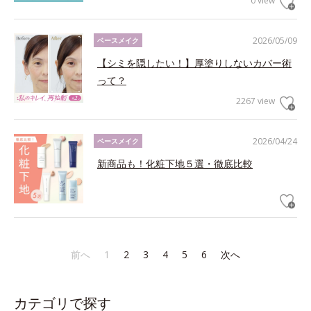
0 view
2026/05/09
ベースメイク
【シミを隠したい！】厚塗りしないカバー術
って？
2267 view
2026/04/24
ベースメイク
新商品も！化粧下地５選・徹底比較
前へ
1
2
3
4
5
6
次へ
カテゴリで探す