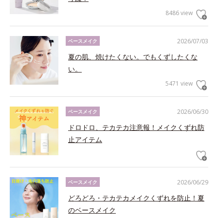
8486 view
2026/07/03
ベースメイク
夏の肌、焼けたくない。でもくずしたくな
い。
5471 view
2026/06/30
ベースメイク
ドロドロ、テカテカ注意報！メイクくずれ防
止アイテム
2026/06/29
ベースメイク
どろどろ・テカテカメイクくずれを防止！夏
のベースメイク