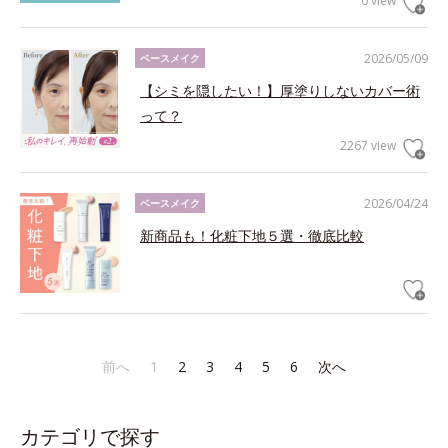
0 view
2026/05/09
ベースメイク
【シミを隠したい！】厚塗りしないカバー術
って？
2267 view
2026/04/24
ベースメイク
新商品も！化粧下地５選・徹底比較
前へ
1
2
3
4
5
6
次へ
カテゴリで探す