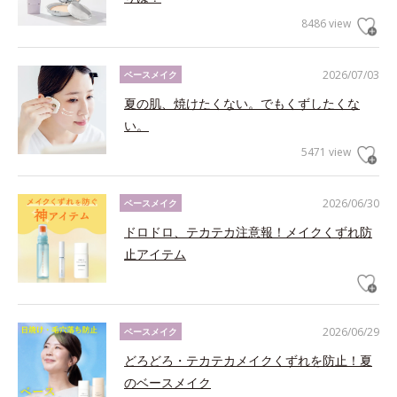
8486 view
2026/07/03
ベースメイク
夏の肌、焼けたくない。でもくずしたくな
い。
5471 view
2026/06/30
ベースメイク
ドロドロ、テカテカ注意報！メイクくずれ防
止アイテム
2026/06/29
ベースメイク
どろどろ・テカテカメイクくずれを防止！夏
のベースメイク