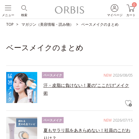
0
メニュー
検索
マイページ
カート
TOP
マガジン（美容情報・読み物）
ベースメイクのまとめ
ベースメイクのまとめ
NEW
2026/08/05
ベースメイク
汗・皮脂に負けない！夏の“ここだけ”メイク
術
NEW
2026/07/15
ベースメイク
夏もサラリ肌をあきらめない！社員のこだわ
りは？