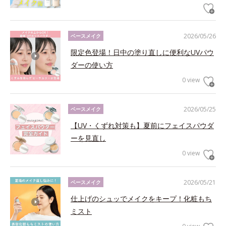
2026/05/26
ベースメイク
限定色登場！日中の塗り直しに便利なUVパウ
ダーの使い方
0 view
2026/05/25
ベースメイク
【UV・くずれ対策も】夏前にフェイスパウダ
ーを見直し
0 view
2026/05/21
ベースメイク
仕上げのシュッでメイクをキープ！化粧もち
ミスト