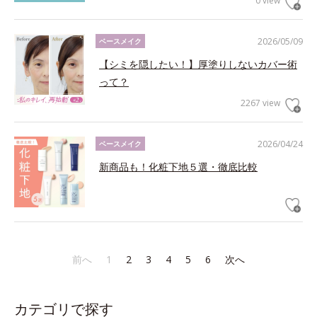
0 view
2026/05/09
ベースメイク
【シミを隠したい！】厚塗りしないカバー術
って？
2267 view
2026/04/24
ベースメイク
新商品も！化粧下地５選・徹底比較
前へ
1
2
3
4
5
6
次へ
カテゴリで探す