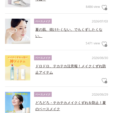
8486 view
2026/07/03
ベースメイク
夏の肌、焼けたくない。でもくずしたくな
い。
5471 view
2026/06/30
ベースメイク
ドロドロ、テカテカ注意報！メイクくずれ防
止アイテム
2026/06/29
ベースメイク
どろどろ・テカテカメイクくずれを防止！夏
のベースメイク