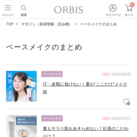
0
メニュー
検索
マイページ
カート
TOP
マガジン（美容情報・読み物）
ベースメイクのまとめ
ベースメイクのまとめ
NEW
2026/08/05
ベースメイク
汗・皮脂に負けない！夏の“ここだけ”メイク
術
NEW
2026/07/15
ベースメイク
夏もサラリ肌をあきらめない！社員のこだわ
りは？