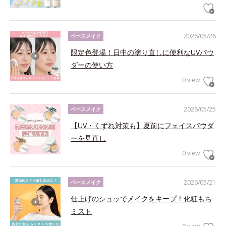
2026/05/26
ベースメイク
限定色登場！日中の塗り直しに便利なUVパウ
ダーの使い方
0 view
2026/05/25
ベースメイク
【UV・くずれ対策も】夏前にフェイスパウダ
ーを見直し
0 view
2026/05/21
ベースメイク
仕上げのシュッでメイクをキープ！化粧もち
ミスト