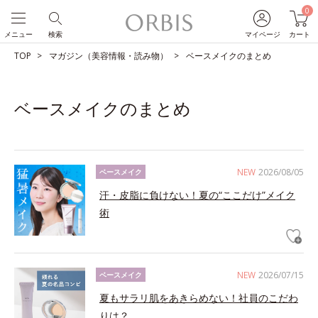
0
メニュー
検索
マイページ
カート
TOP
マガジン（美容情報・読み物）
ベースメイクのまとめ
ベースメイクのまとめ
NEW
2026/08/05
ベースメイク
汗・皮脂に負けない！夏の“ここだけ”メイク
術
NEW
2026/07/15
ベースメイク
夏もサラリ肌をあきらめない！社員のこだわ
りは？