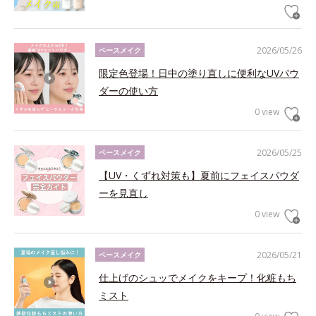
2026/05/26
ベースメイク
限定色登場！日中の塗り直しに便利なUVパウ
ダーの使い方
0 view
2026/05/25
ベースメイク
【UV・くずれ対策も】夏前にフェイスパウダ
ーを見直し
0 view
2026/05/21
ベースメイク
仕上げのシュッでメイクをキープ！化粧もち
ミスト