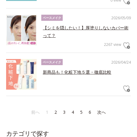
0 view
2026/05/09
ベースメイク
【シミを隠したい！】厚塗りしないカバー術
って？
2267 view
2026/04/24
ベースメイク
新商品も！化粧下地５選・徹底比較
前へ
1
2
3
4
5
6
次へ
カテゴリで探す