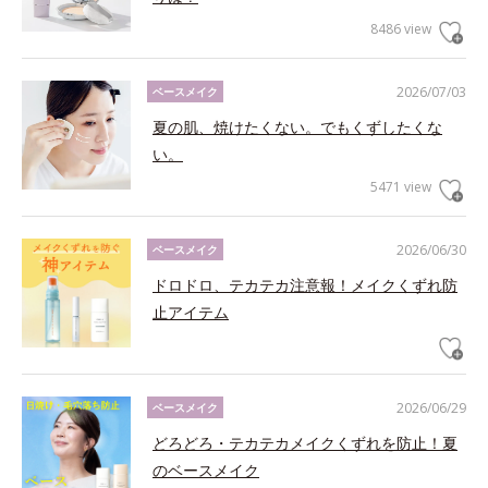
8486 view
2026/07/03
ベースメイク
夏の肌、焼けたくない。でもくずしたくな
い。
5471 view
2026/06/30
ベースメイク
ドロドロ、テカテカ注意報！メイクくずれ防
止アイテム
2026/06/29
ベースメイク
どろどろ・テカテカメイクくずれを防止！夏
のベースメイク