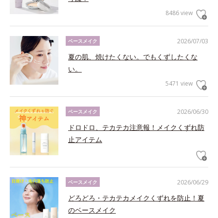
8486 view
2026/07/03
ベースメイク
夏の肌、焼けたくない。でもくずしたくな
い。
5471 view
2026/06/30
ベースメイク
ドロドロ、テカテカ注意報！メイクくずれ防
止アイテム
2026/06/29
ベースメイク
どろどろ・テカテカメイクくずれを防止！夏
のベースメイク