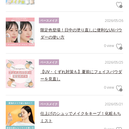
2026/05/26
ベースメイク
限定色登場！日中の塗り直しに便利なUVパウ
ダーの使い方
0 view
2026/05/25
ベースメイク
【UV・くずれ対策も】夏前にフェイスパウダ
ーを見直し
0 view
2026/05/21
ベースメイク
仕上げのシュッでメイクをキープ！化粧もち
ミスト