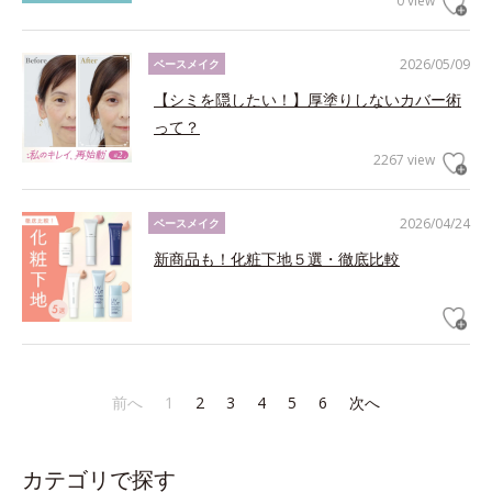
0 view
2026/05/09
ベースメイク
【シミを隠したい！】厚塗りしないカバー術
って？
2267 view
2026/04/24
ベースメイク
新商品も！化粧下地５選・徹底比較
前へ
1
2
3
4
5
6
次へ
カテゴリで探す