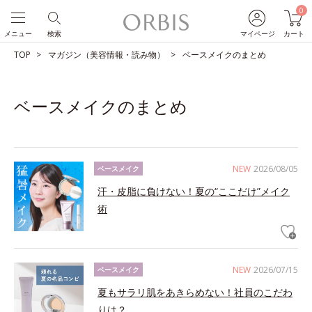
0
メニュー
検索
マイページ
カート
TOP
マガジン（美容情報・読み物）
ベースメイクのまとめ
ベースメイクのまとめ
NEW
2026/08/05
ベースメイク
汗・皮脂に負けない！夏の“ここだけ”メイク
術
NEW
2026/07/15
ベースメイク
夏もサラリ肌をあきらめない！社員のこだわ
りは？