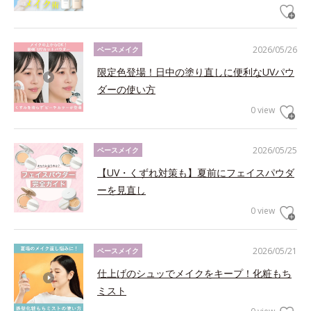
2026/05/26
ベースメイク
限定色登場！日中の塗り直しに便利なUVパウ
ダーの使い方
0 view
2026/05/25
ベースメイク
【UV・くずれ対策も】夏前にフェイスパウダ
ーを見直し
0 view
2026/05/21
ベースメイク
仕上げのシュッでメイクをキープ！化粧もち
ミスト