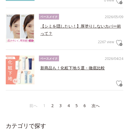
0 view
2026/05/09
ベースメイク
【シミを隠したい！】厚塗りしないカバー術
って？
2267 view
2026/04/24
ベースメイク
新商品も！化粧下地５選・徹底比較
前へ
1
2
3
4
5
6
次へ
カテゴリで探す