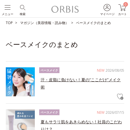
0
メニュー
検索
マイページ
カート
TOP
マガジン（美容情報・読み物）
ベースメイクのまとめ
ベースメイクのまとめ
NEW
2026/08/05
ベースメイク
汗・皮脂に負けない！夏の“ここだけ”メイク
術
NEW
2026/07/15
ベースメイク
夏もサラリ肌をあきらめない！社員のこだわ
りは？