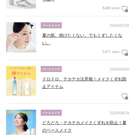
8486 view
2026/07/03
ベースメイク
夏の肌、焼けたくない。でもくずしたくな
い。
5471 view
2026/06/30
ベースメイク
ドロドロ、テカテカ注意報！メイクくずれ防
止アイテム
2026/06/29
ベースメイク
どろどろ・テカテカメイクくずれを防止！夏
のベースメイク