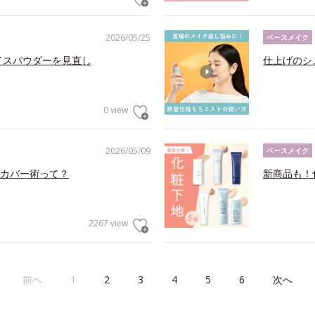
2026/05/25
ベースメイク
イスパウダーを見直し
仕上げのシ
0 view
2026/05/09
ベースメイク
カバー術って？
新商品も！
2267 view
前へ
1
2
3
4
5
6
次へ