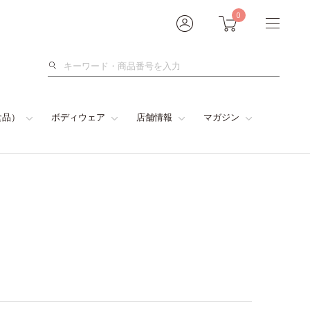
0
検
索
食品）
ボディウェア
店舗情報
マガジン