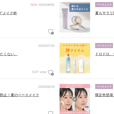
NEW
2026/08/05
ベースメイク
け”メイク術
夏もサラリ
2026/07/03
ベースメイク
たくない。
ドロドロ、
5471 view
2026/06/29
ベースメイク
防止！夏のベースメイク
限定色登場