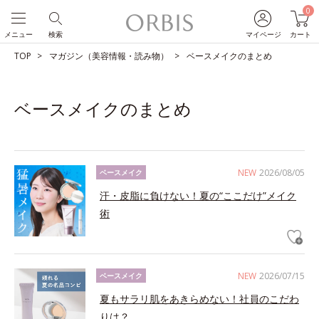
0
メニュー
検索
マイページ
カート
TOP
マガジン（美容情報・読み物）
ベースメイクのまとめ
ベースメイクのまとめ
NEW
2026/08/05
ベースメイク
汗・皮脂に負けない！夏の“ここだけ”メイク
術
NEW
2026/07/15
ベースメイク
夏もサラリ肌をあきらめない！社員のこだわ
りは？