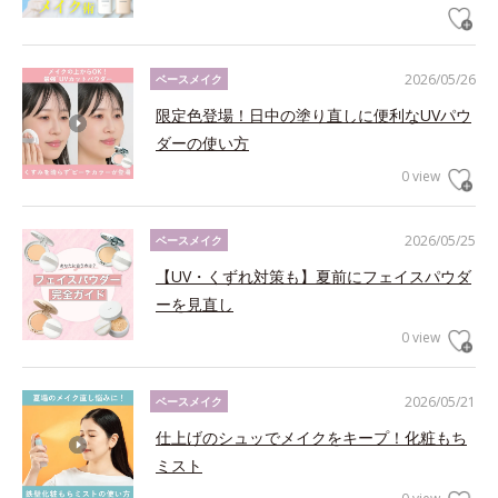
2026/05/26
ベースメイク
限定色登場！日中の塗り直しに便利なUVパウ
ダーの使い方
0 view
2026/05/25
ベースメイク
【UV・くずれ対策も】夏前にフェイスパウダ
ーを見直し
0 view
2026/05/21
ベースメイク
仕上げのシュッでメイクをキープ！化粧もち
ミスト