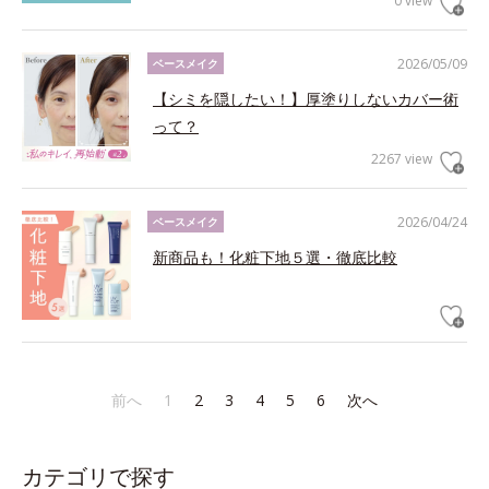
0 view
2026/05/09
ベースメイク
【シミを隠したい！】厚塗りしないカバー術
って？
2267 view
2026/04/24
ベースメイク
新商品も！化粧下地５選・徹底比較
前へ
1
2
3
4
5
6
次へ
カテゴリで探す