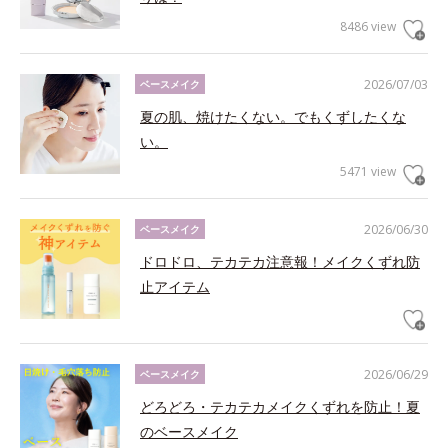
8486 view
2026/07/03
ベースメイク
夏の肌、焼けたくない。でもくずしたくな
い。
5471 view
2026/06/30
ベースメイク
ドロドロ、テカテカ注意報！メイクくずれ防
止アイテム
2026/06/29
ベースメイク
どろどろ・テカテカメイクくずれを防止！夏
のベースメイク