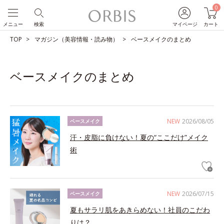
0
メニュー
検索
マイページ
カート
TOP
マガジン（美容情報・読み物）
ベースメイクのまとめ
ベースメイクのまとめ
NEW
2026/08/05
ベースメイク
汗・皮脂に負けない！夏の“ここだけ”メイク
術
NEW
2026/07/15
ベースメイク
夏もサラリ肌をあきらめない！社員のこだわ
りは？