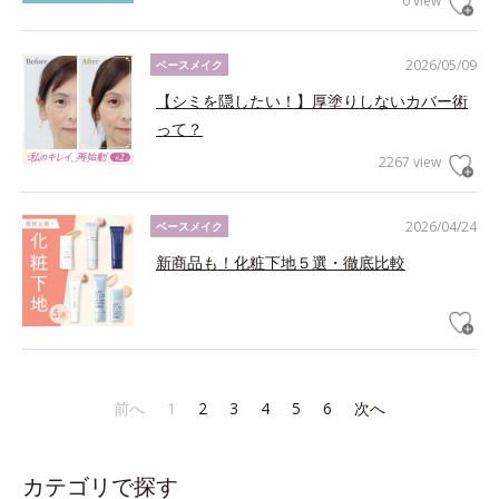
0 view
2026/05/09
ベースメイク
【シミを隠したい！】厚塗りしないカバー術
って？
2267 view
2026/04/24
ベースメイク
新商品も！化粧下地５選・徹底比較
前へ
1
2
3
4
5
6
次へ
カテゴリで探す