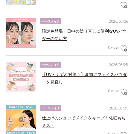
2026/05/26
ベースメイク
限定色登場！日中の塗り直しに便利なUVパウ
ダーの使い方
0 view
2026/05/25
ベースメイク
【UV・くずれ対策も】夏前にフェイスパウダ
ーを見直し
0 view
2026/05/21
ベースメイク
仕上げのシュッでメイクをキープ！化粧もち
ミスト