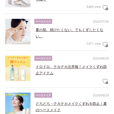
8486 view
2026/07/03
ベースメイク
夏の肌、焼けたくない。でもくずしたくな
い。
5471 view
2026/06/30
ベースメイク
ドロドロ、テカテカ注意報！メイクくずれ防
止アイテム
2026/06/29
ベースメイク
どろどろ・テカテカメイクくずれを防止！夏
のベースメイク