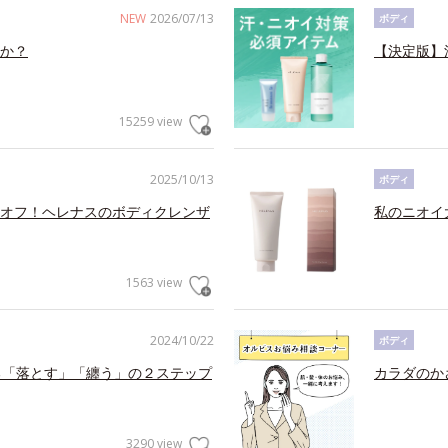
NEW
2026/07/13
ボディ
か？
【決定版】
15259 view
2025/10/13
ボディ
オフ！ヘレナスのボディクレンザ
私のニオイ
1563 view
2024/10/22
ボディ
る「落とす」「纏う」の２ステップ
カラダのか
3290 view