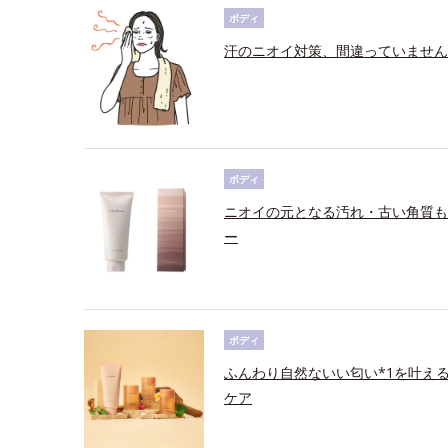
ボディ
汗のニオイ対策、間違っていません
ボディ
ニオイの元となる汚れ・古い角質も
ー
ボディ
ふんわり自然ないい匂い*1を叶え
ケア