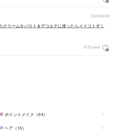
2023/06/06
わクリームをバスト＆デコルテに使ったらイイコトずく
3728 view
ポイントメイク（64）
ヘア（16）