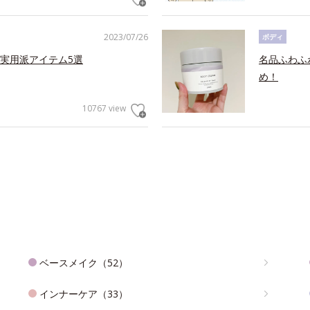
2023/07/26
ボディ
実用派アイテム5選
名品ふわふ
め！
10767 view
ベースメイク（52）
インナーケア（33）