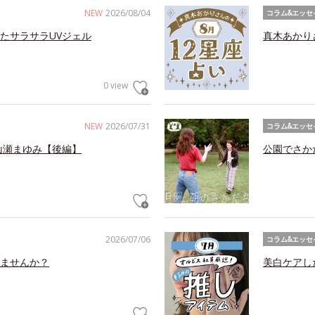
NEW
2026/08/04
コラム&エッセ
たサラサラUVジェル
真木あかり
0 view
NEW
2026/07/31
コラム&エッセ
山瀬まゆみ【後編】
公園でさか
2026/07/06
コラム&エッセ
ませんか？
美白ケアし