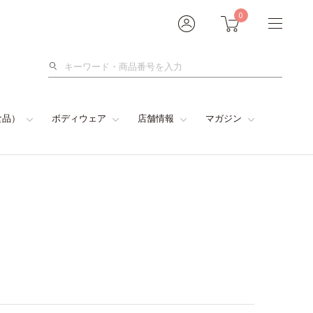
0
検
索
食品）
ボディウェア
店舗情報
マガジン