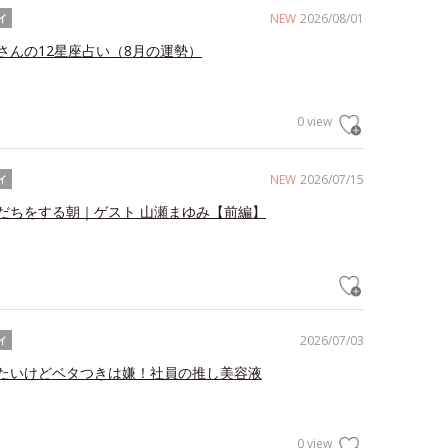
NEW
2026/08/01
イ
さんの12星座占い（8月の運勢）
0 view
NEW
2026/07/15
イ
だちをする朝｜ゲスト 山瀬まゆみ【前編】
2026/07/03
イ
たいけどベタつきは嫌！社員の推し美容液
0 view