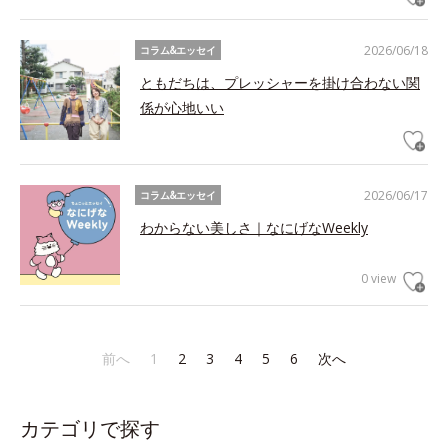
2026/06/18
コラム&エッセイ
ともだちは、プレッシャーを掛け合わない関
係が心地いい
2026/06/17
コラム&エッセイ
わからない美しさ｜なにげなWeekly
0 view
前へ
1
2
3
4
5
6
次へ
カテゴリで探す