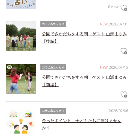
0 view
NEW
2026/07/31
コラム&エッセイ
公園でさかだちをする朝｜ゲスト 山瀬まゆみ
【後編】
NEW
2026/07/15
コラム&エッセイ
公園でさかだちをする朝｜ゲスト 山瀬まゆみ
【前編】
2026/07/06
コラム&エッセイ
余ったポイント、子どもたちに届けません
か？