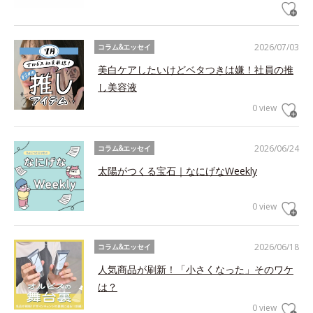
2026/07/03
コラム&エッセイ
美白ケアしたいけどベタつきは嫌！社員の推
し美容液
0 view
2026/06/24
コラム&エッセイ
太陽がつくる宝石｜なにげなWeekly
0 view
2026/06/18
コラム&エッセイ
人気商品が刷新！「小さくなった」そのワケ
は？
0 view