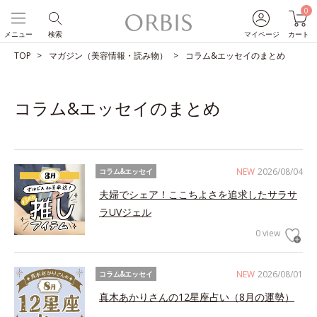
0
メニュー
検索
マイページ
カート
TOP
マガジン（美容情報・読み物）
コラム&エッセイのまとめ
コラム&エッセイのまとめ
NEW
2026/08/04
コラム&エッセイ
夫婦でシェア！ここちよさを追求したサラサ
ラUVジェル
0 view
NEW
2026/08/01
コラム&エッセイ
真木あかりさんの12星座占い（8月の運勢）