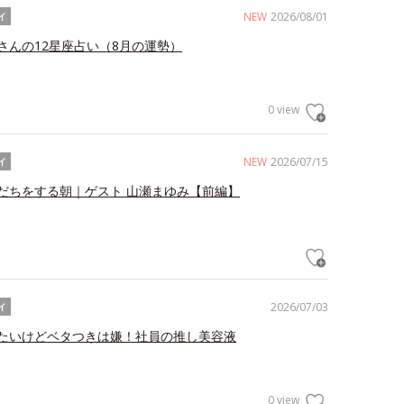
NEW
2026/08/01
イ
さんの12星座占い（8月の運勢）
0 view
NEW
2026/07/15
イ
だちをする朝｜ゲスト 山瀬まゆみ【前編】
2026/07/03
イ
たいけどベタつきは嫌！社員の推し美容液
0 view