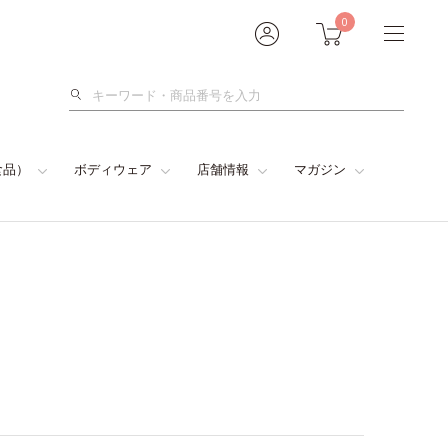
0
検
索
食品）
ボディウェア
店舗情報
マガジン