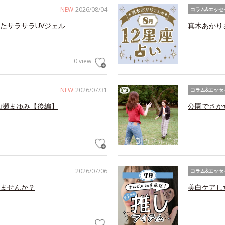
NEW
2026/08/04
コラム&エッセ
たサラサラUVジェル
真木あかり
0 view
NEW
2026/07/31
コラム&エッセ
山瀬まゆみ【後編】
公園でさか
2026/07/06
コラム&エッセ
ませんか？
美白ケアし