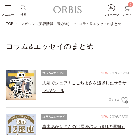
0
メニュー
検索
マイページ
カート
TOP
マガジン（美容情報・読み物）
コラム&エッセイのまとめ
コラム&エッセイのまとめ
NEW
2026/08/04
コラム&エッセイ
夫婦でシェア！ここちよさを追求したサラサ
ラUVジェル
0 view
NEW
2026/08/01
コラム&エッセイ
真木あかりさんの12星座占い（8月の運勢）