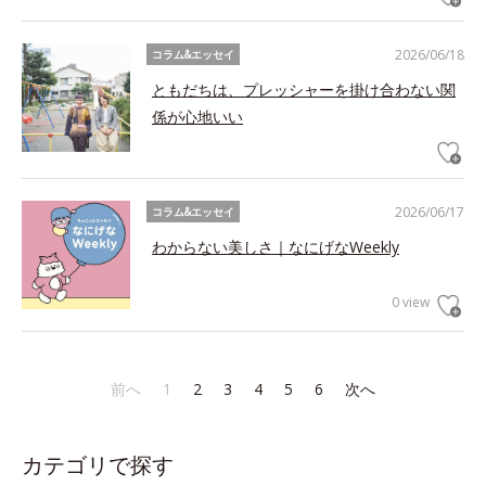
2026/06/18
コラム&エッセイ
ともだちは、プレッシャーを掛け合わない関
係が心地いい
2026/06/17
コラム&エッセイ
わからない美しさ｜なにげなWeekly
0 view
前へ
1
2
3
4
5
6
次へ
カテゴリで探す