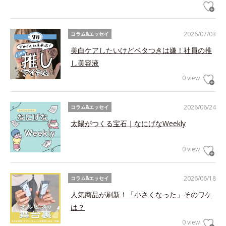
2026/07/03
コラム&エッセイ
美白ケアしたいけどベタつきは嫌！社員の推
し美容液
0 view
2026/06/24
コラム&エッセイ
太陽がつくる宝石｜なにげなWeekly
0 view
2026/06/18
コラム&エッセイ
人気商品が刷新！「小さくなった」そのワケ
は？
0 view