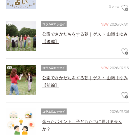
0 view
NEW
2026/07/31
コラム&エッセイ
公園でさかだちをする朝｜ゲスト 山瀬まゆみ
【後編】
NEW
2026/07/15
コラム&エッセイ
公園でさかだちをする朝｜ゲスト 山瀬まゆみ
【前編】
2026/07/06
コラム&エッセイ
余ったポイント、子どもたちに届けません
か？