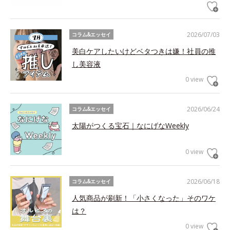
2026/07/03
コラム&エッセイ
美白ケアしたいけどベタつきは嫌！社員の推
し美容液
0 view
2026/06/24
コラム&エッセイ
太陽がつくる宝石｜なにげなWeekly
0 view
2026/06/18
コラム&エッセイ
人気商品が刷新！「小さくなった」そのワケ
は？
0 view