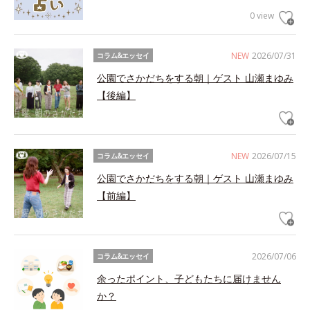
0 view
NEW
2026/07/31
コラム&エッセイ
公園でさかだちをする朝｜ゲスト 山瀬まゆみ
【後編】
NEW
2026/07/15
コラム&エッセイ
公園でさかだちをする朝｜ゲスト 山瀬まゆみ
【前編】
2026/07/06
コラム&エッセイ
余ったポイント、子どもたちに届けません
か？