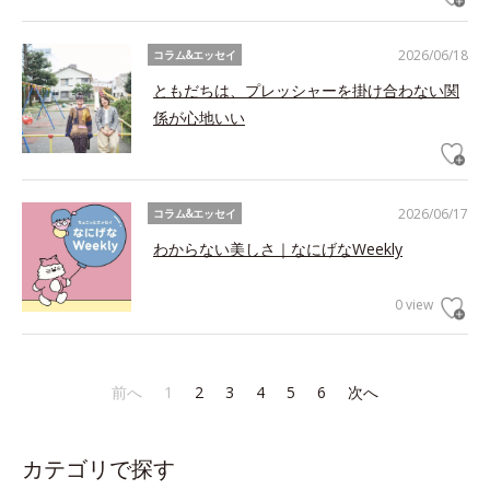
2026/06/18
コラム&エッセイ
ともだちは、プレッシャーを掛け合わない関
係が心地いい
2026/06/17
コラム&エッセイ
わからない美しさ｜なにげなWeekly
0 view
前へ
1
2
3
4
5
6
次へ
カテゴリで探す