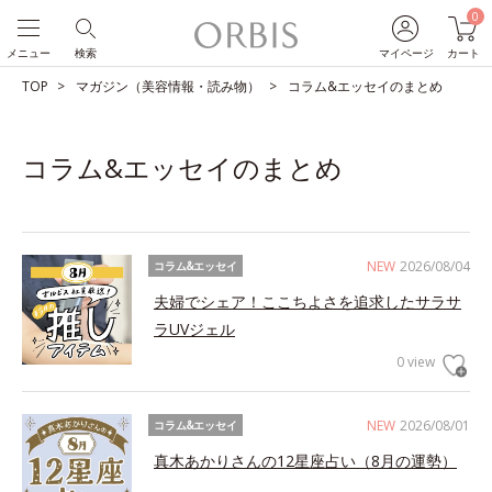
0
メニュー
検索
マイページ
カート
TOP
マガジン（美容情報・読み物）
コラム&エッセイのまとめ
コラム&エッセイのまとめ
NEW
2026/08/04
コラム&エッセイ
夫婦でシェア！ここちよさを追求したサラサ
ラUVジェル
0 view
NEW
2026/08/01
コラム&エッセイ
真木あかりさんの12星座占い（8月の運勢）