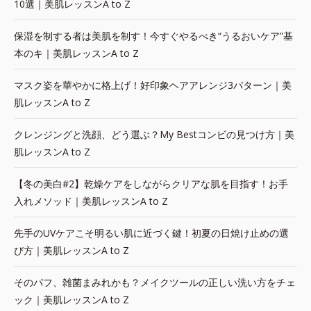
10選｜美肌レッスンA to Z
保湿を制する者は美肌を制す！今すぐやるべき“うるおいケア”基
本のキ｜美肌レッスンA to Z
マスク姿を華やかに格上げ！好印象ヘアアレンジ3パターン｜美
肌レッスンA to Z
クレンジングと洗顔、どう選ぶ？My Bestコンビの見つけ方｜美
肌レッスンA to Z
【冬の美白#2】乾燥ケアをしながらクリアな肌を目指す！お手
入れメソッド｜美肌レッスンA to Z
先手のUVケアこそ明るい肌に近づく鍵！初夏の日焼け止めの選
び方｜美肌レッスンA to Z
そのパフ、雑菌まみれかも？メイクツールの正しい洗い方をチェ
ック｜美肌レッスンA to Z