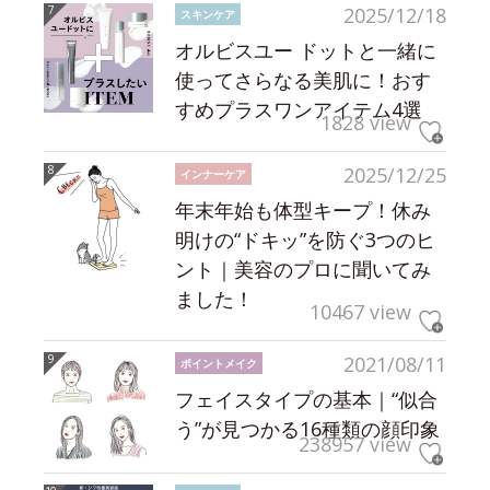
2025/12/18
スキンケア
オルビスユー ドットと一緒に
使ってさらなる美肌に！おす
すめプラスワンアイテム4選
1828 view
2025/12/25
インナーケア
年末年始も体型キープ！休み
明けの“ドキッ”を防ぐ3つのヒ
ント｜美容のプロに聞いてみ
ました！
10467 view
2021/08/11
ポイントメイク
フェイスタイプの基本｜“似合
う”が見つかる16種類の顔印象
238957 view