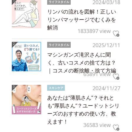
2024/03/18
ライフスタイル
リンパの流れを図解！正しい
リンパマッサージでむくみを
解消
1833897 view
2025/12/11
ライフスタイル
マシンガンズ滝沢さんに聞
く、古いコスメの捨て方は？
｜コスメの断捨離・捨て方編
65891 view
2024/11/27
スキンケア
あなたは“薄肌さん”？それと
も“厚肌さん”？ユードットシリ
ーズのおすすめの使い方、教
えます！
36583 view