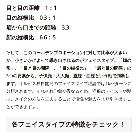
目と目の距離 1：1
目の縦横比 0.3：1
眉から口までの距離 3.3
顔の縦横比 6.6：5
そして、この
ゴールデンプロポーションに対して比率が大きい
か、小さいかによって導き出されるのがフェイスタイプ。「顔の
形」、「目と目の間隔」、「目の縦横比」、「眉と目の間隔」の
5つの要素から、子供顔・大人顔、直線・曲線という軸で判断し
ます
。オルビス独自開発のフェイスタイプ理論では16パターンに
分類されます。それぞれ印象が異なるため、洋服のテイストや髪
型、メイクの方法を工夫することで個性や魅力をより引き出すこ
とができますよ。
各フェイスタイプの特徴をチェック！