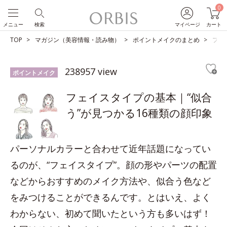
0
メニュー
検索
マイページ
カート
TOP
マガジン（美容情報・読み物）
ポイントメイクのまとめ
フェ
238957 view
ポイントメイク
フェイスタイプの基本｜“似合
う”が見つかる16種類の顔印象
パーソナルカラーと合わせて近年話題になってい
るのが、“フェイスタイプ”。顔の形やパーツの配置
などからおすすめのメイク方法や、似合う色など
をみつけることができるんです。とはいえ、よく
わからない、初めて聞いたという方も多いはず！