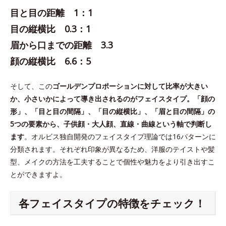
目と目の距離 1：1
目の縦横比 0.3：1
眉から口までの距離 3.3
顔の縦横比 6.6：5
そして、この
ゴールデンプロポーションに対して比率が大きい
か、小さいかによって導き出されるのがフェイスタイプ。「顔の
形」、「目と目の間隔」、「目の縦横比」、「眉と目の間隔」の
5つの要素から、子供顔・大人顔、直線・曲線という軸で判断し
ます
。オルビス独自開発のフェイスタイプ理論では16パターンに
分類されます。それぞれ印象が異なるため、洋服のテイストや髪
型、メイクの方法を工夫することで個性や魅力をより引き出すこ
とができますよ。
各フェイスタイプの特徴をチェック！