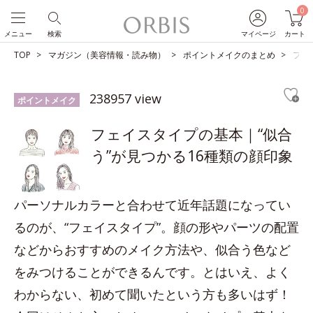
0
メニュー
検索
マイページ
カート
TOP
マガジン（美容情報・読み物）
ポイントメイクのまとめ
フェ
238957 view
ポイントメイク
フェイスタイプの基本｜“似合
う”が見つかる16種類の顔印象
パーソナルカラーと合わせて近年話題になってい
るのが、“フェイスタイプ”。顔の形やパーツの配置
などからおすすめのメイク方法や、似合う色など
をみつけることができるんです。とはいえ、よく
わからない、初めて聞いたという方も多いはず！